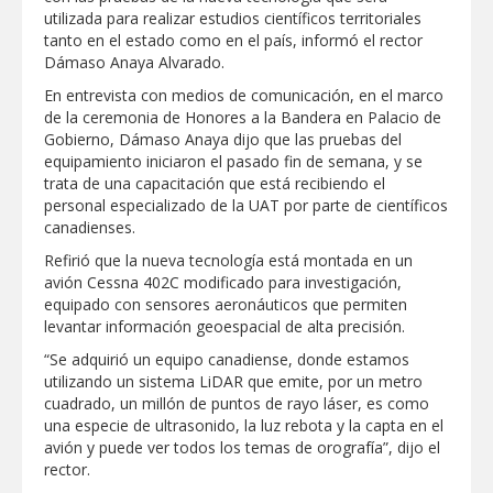
"Jefes de Familia", programa de apoyo
utilizada para realizar estudios científicos territoriales
social municipal para los reynosenses
tanto en el estado como en el país, informó el rector
Dámaso Anaya Alvarado.
Supervisa rector Dámaso Anaya nueva
En entrevista con medios de comunicación, en el marco
sede para la Facultad de Arquitectura de
la UAT en Ciudad Victoria
de la ceremonia de Honores a la Bandera en Palacio de
Gobierno, Dámaso Anaya dijo que las pruebas del
Agiliza el ITAVU procesos de
equipamiento iniciaron el pasado fin de semana, y se
escrituración para brindar certeza
patrimonial a más familias de
trata de una capacitación que está recibiendo el
Tamaulipas
personal especializado de la UAT por parte de científicos
GOBIERNO MUNICIPAL EXHORTA A
canadienses.
PREVENIR ENFERMEDADES DURANTE
LA TEMPORADA DE CALOR
Refirió que la nueva tecnología está montada en un
Intensificó Municipio programa de
avión Cessna 402C modificado para investigación,
bacheo en cuatro colonias de Reynosa
equipado con sensores aeronáuticos que permiten
levantar información geoespacial de alta precisión.
Respalda la SET acuerdos de la
“Se adquirió un equipo canadiense, donde estamos
CONAEDU sobre redes sociales y
escuelas militarizadas
utilizando un sistema LiDAR que emite, por un metro
cuadrado, un millón de puntos de rayo láser, es como
AVANZAN TRABAJOS DE
una especie de ultrasonido, la luz rebota y la capta en el
MODERNIZACIÓN EN AVENIDA
REFORMA; GOBIERNO MUNICIPAL
avión y puede ver todos los temas de orografía”, dijo el
MANTIENE EL RITMO DE LAS OBRAS
rector.
PRIORITARIAS
Atendió Protección Civil de Reynosa
reportes ante lluvias