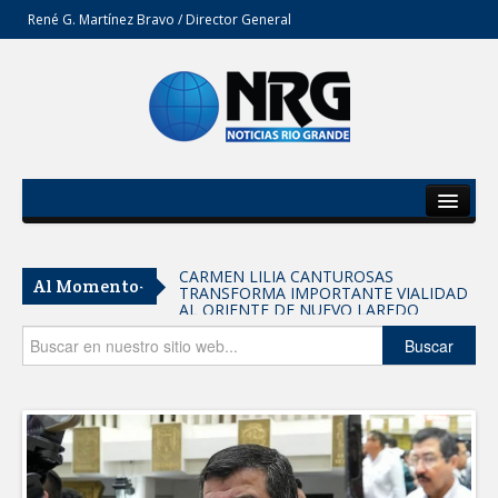
René G. Martínez Bravo / Director General
Inicio
Del Estado
CARMEN LILIA CANTUROSAS
Al Momento-
TRANSFORMA IMPORTANTE VIALIDAD
Secciones
AL ORIENTE DE NUEVO LAREDO
Tomaron vecinos de Integración Familiar
Opinión
Buscar
iniciativa de Acción y Conciencia
Fortalece la UAT el acceso a la
educación superior en comunidades
REFUERZA BIENESTAR ANIMAL
LABORES DE ATENCIÓN PARA REDUCIR