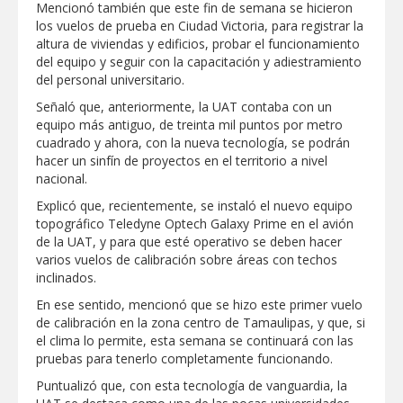
Mencionó también que este fin de semana se hicieron
los vuelos de prueba en Ciudad Victoria, para registrar la
Realiza Gobierno de Reynosa programa
altura de viviendas y edificios, probar el funcionamiento
Acción y Conciencia en Campestre e
del equipo y seguir con la capacitación y adiestramiento
Integración Familiar
del personal universitario.
Señaló que, anteriormente, la UAT contaba con un
equipo más antiguo, de treinta mil puntos por metro
cuadrado y ahora, con la nueva tecnología, se podrán
hacer un sinfín de proyectos en el territorio a nivel
nacional.
Explicó que, recientemente, se instaló el nuevo equipo
topográfico Teledyne Optech Galaxy Prime en el avión
de la UAT, y para que esté operativo se deben hacer
varios vuelos de calibración sobre áreas con techos
inclinados.
En ese sentido, mencionó que se hizo este primer vuelo
de calibración en la zona centro de Tamaulipas, y que, si
el clima lo permite, esta semana se continuará con las
pruebas para tenerlo completamente funcionando.
Puntualizó que, con esta tecnología de vanguardia, la