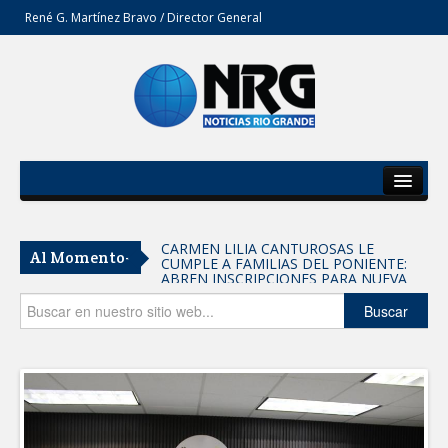
René G. Martínez Bravo / Director General
Inicio
Del Estado
CARMEN LILIA CANTUROSAS LE
Al Momento-
CUMPLE A FAMILIAS DEL PONIENTE:
Secciones
ABREN INSCRIPCIONES PARA NUEVA
PRIMARIA EN EL PROGRESO
Entrega SEBIEN paquetes alimentarios
Opinión
Buscar
en Tampico
Cuando la crítica construye y no destruye
FORTALECE IMJUVE SALUD MENTAL DE
JÓVENES CON TERAPIAS PSICOLÓGICAS