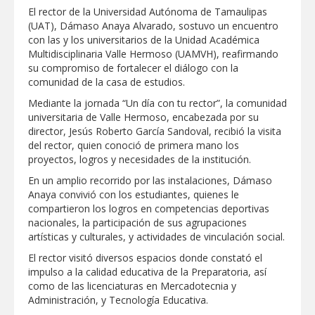
Intensificó Municipio programa de
El rector de la Universidad Autónoma de Tamaulipas
bacheo en cuatro colonias de Reynosa
(UAT), Dámaso Anaya Alvarado, sostuvo un encuentro
con las y los universitarios de la Unidad Académica
Respalda la SET acuerdos de la
Multidisciplinaria Valle Hermoso (UAMVH), reafirmando
CONAEDU sobre redes sociales y
su compromiso de fortalecer el diálogo con la
escuelas militarizadas
comunidad de la casa de estudios.
AVANZAN TRABAJOS DE
Mediante la jornada “Un día con tu rector”, la comunidad
MODERNIZACIÓN EN AVENIDA
REFORMA; GOBIERNO MUNICIPAL
universitaria de Valle Hermoso, encabezada por su
MANTIENE EL RITMO DE LAS OBRAS
director, Jesús Roberto García Sandoval, recibió la visita
PRIORITARIAS
Atendió Protección Civil de Reynosa
del rector, quien conoció de primera mano los
reportes ante lluvias
proyectos, logros y necesidades de la institución.
IMPULSA GESTIÓN AMBIENTAL
En un amplio recorrido por las instalaciones, Dámaso
JORNADA DE MEJORA URBANA EN
Anaya convivió con los estudiantes, quienes le
HACIENDA SAN AGUSTÍN
compartieron los logros en competencias deportivas
Asegura alcalde de Reynosa buen
nacionales, la participación de sus agrupaciones
funcionamiento de Presa El Águila
artísticas y culturales, y actividades de vinculación social.
El rector visitó diversos espacios donde constató el
GOBIERNO MUNICIPAL Y ESTATAL
impulso a la calidad educativa de la Preparatoria, así
CELEBRARÁN FERIA DEL EMPLEO EL
PRÓXIMO 18 DE AGOSTO
como de las licenciaturas en Mercadotecnia y
Administración, y Tecnología Educativa.
Logra STPS la generación de empleo
con más de 6 mil 900 colocaciones en