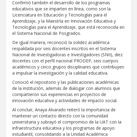
Confirmó también el desarrollo de los programas
Tamaulipas
educativos que se imparten en línea, como son la
Lleva gobierno de Reynosa programa
Licenciatura en Educación y Tecnologías para el
"Acción y Conciencia" a colonia
Aprendizaje, y la Maestría en Innovación Educativa y
Integración Familiar
Tecnologías para el Aprendizaje, que está reconocida en
el Sistema Nacional de Posgrados.
De igual manera, reconoció la solidez académica
respaldada por seis docentes inscritos en el Sistema
Nacional de Investigadoras e Investigadores (SNII), diez
docentes con el perfil nacional PRODEP, seis cuerpos
académicos y cinco grupos disciplinares que contribuyen
a impulsar la investigación y la calidad educativa.
Conoció el repositorio y las publicaciones académicas
de la institución, además de dialogar con alumnos que
compartieron sus experiencias en proyectos de
innovación educativa y actividades de impacto social.
Al concluir, Anaya Alvarado reiteró la importancia de
mantener un contacto directo con la comunidad
universitaria y subrayó el compromiso de la UAT con la
infraestructura educativa y los programas de apoyo
estudiantil, consolidando a la Unidad Académica