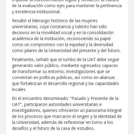
de la evaluación como ejes para mantener la pertinencia
Destacó Alcalde Carlos Peña Ortiz
y excelencia institucional.
respuesta inmediata de servicios
municipales ante tormenta
Resaltó el liderazgo histórico de las mujeres
universitarias, cuya constancia y talento han sido
La UAT, Gobierno del Estado y
decisivos en la movilidad social y en la consolidación
ganaderos consolidan proyecto “Carne
académica de la institución, reconociendo su papel
Tam
como un compromiso con la equidad y la diversidad
como pilares de la Universidad del presente y del futuro.
GOBIERNO MUNICIPAL INVITA A
CAMPAÑA DE TAMIZAJE AUDITIVO
Finalmente, señaló que el rumbo de la UAT debe seguir
GRATUITO PARA RECIÉN NACIDOS EN
generando valor público, mediante egresados capaces
CLÍNICA UNE NUEVA ERA
de transformar su entorno, investigaciones que se
Entregó Carlos Peña Ortiz apoyos de
conviertan en políticas públicas, así como en alianzas
"Mamá Luchona", acompañado por la
que fortalezcan el desarrollo regional y las capacidades
Senadora Maki Esther Ortiz Domínguez
locales.
En el encuentro denominado: “Pasado y Presente de la
Intensificó Municipio programa de
bacheo en cuatro colonias de Reynosa
UAT”, participaron autoridades universitarias e
investigadores, quienes ofrecieron un panorama integral
de los procesos que marcaron el origen y la identidad de
la Universidad, además de reflexionar en torno a los
desafíos y el futuro de la casa de estudios.