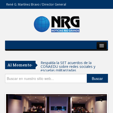
René G. Martínez Bravo / Director General
Inicio
Del Estado
Respalda la SET acuerdos de la
Al Momento-
CONAEDU sobre redes sociales y
Secciones
escuelas militarizadas
Opinión
Buscar
AVANZAN TRABAJOS DE
MODERNIZACIÓN EN AVENIDA
REFORMA; GOBIERNO MUNICIPAL
MANTIENE EL RITMO DE LAS OBRAS
PRIORITARIAS
Atendió Protección Civil de Reynosa
reportes ante lluvias