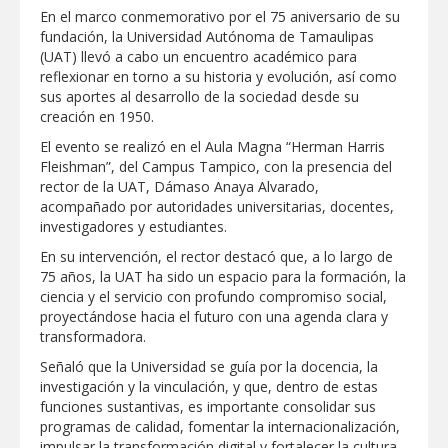
En el marco conmemorativo por el 75 aniversario de su
GOBIERNO MUNICIPAL ACERCA
fundación, la Universidad Autónoma de Tamaulipas
SERVICIOS Y APOYOS A FAMILIAS CON
(UAT) llevó a cabo un encuentro académico para
“PRESIDENCIA CERQUITA DE TI”
reflexionar en torno a su historia y evolución, así como
sus aportes al desarrollo de la sociedad desde su
Impulsa STPS ferias del empleo para
creación en 1950.
jóvenes en tres regiones de Tamaulipas
El evento se realizó en el Aula Magna “Herman Harris
Fleishman”, del Campus Tampico, con la presencia del
Felicitó Carlos Peña Ortiz a más de 390
rector de la UAT, Dámaso Anaya Alvarado,
egresados de la Universidad Tecnológica
acompañado por autoridades universitarias, docentes,
de Tamaulipas Norte
investigadores y estudiantes.
GOBIERNO DE CARMEN LILIA
En su intervención, el rector destacó que, a lo largo de
CANTUROSAS INVIERTE EN
75 años, la UAT ha sido un espacio para la formación, la
INFRAESTRUCTURA HÍDRICA PARA
ciencia y el servicio con profundo compromiso social,
GARANTIZAR UN MEJOR SERVICIO DE
AGUA POTABLE
proyectándose hacia el futuro con una agenda clara y
Facilita DIF Tamaulipas trámite de
transformadora.
credencial y placas de circulación para
personas con discapacidad
Señaló que la Universidad se guía por la docencia, la
investigación y la vinculación, y que, dentro de estas
CARMEN LILIA CANTUROSAS
funciones sustantivas, es importante consolidar sus
CONSOLIDA A NUEVO LAREDO COMO
programas de calidad, fomentar la internacionalización,
REFERENTE DE ENERGÍA LIMPIA EN
impulsar la transformación digital y fortalecer la cultura
TAMAULIPAS