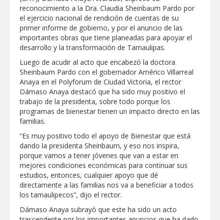
Respalda la SET acuerdos de la
reconocimiento a la Dra. Claudia Sheinbaum Pardo por
CONAEDU sobre redes sociales y
el ejercicio nacional de rendición de cuentas de su
escuelas militarizadas
primer informe de gobierno, y por el anuncio de las
AVANZAN TRABAJOS DE
importantes obras que tiene planeadas para apoyar el
MODERNIZACIÓN EN AVENIDA
desarrollo y la transformación de Tamaulipas.
REFORMA; GOBIERNO MUNICIPAL
MANTIENE EL RITMO DE LAS OBRAS
Luego de acudir al acto que encabezó la doctora
PRIORITARIAS
Atendió Protección Civil de Reynosa
Sheinbaum Pardo con el gobernador Américo Villarreal
reportes ante lluvias
Anaya en el Polyforum de Ciudad Victoria, el rector
Dámaso Anaya destacó que ha sido muy positivo el
IMPULSA GESTIÓN AMBIENTAL
trabajo de la presidenta, sobre todo porque los
JORNADA DE MEJORA URBANA EN
HACIENDA SAN AGUSTÍN
programas de bienestar tienen un impacto directo en las
familias.
Asegura alcalde de Reynosa buen
funcionamiento de Presa El Águila
“Es muy positivo todo el apoyo de Bienestar que está
dando la presidenta Sheinbaum, y eso nos inspira,
GOBIERNO MUNICIPAL Y ESTATAL
porque vamos a tener jóvenes que van a estar en
CELEBRARÁN FERIA DEL EMPLEO EL
mejores condiciones económicas para continuar sus
PRÓXIMO 18 DE AGOSTO
estudios, entonces, cualquier apoyo que dé
Logra STPS la generación de empleo
directamente a las familias nos va a beneficiar a todos
con más de 6 mil 900 colocaciones en
los tamaulipecos”, dijo el rector.
Tamaulipas
Dámaso Anaya subrayó que este ha sido un acto
Anunciaron Gobierno Municipal,
trascendente por los importantes anuncios que ha dado
PROFECO y CANACO: Feria de Regreso a