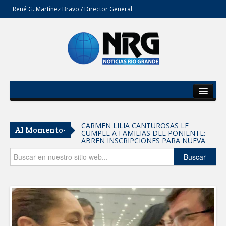
René G. Martínez Bravo / Director General
Inicio
Del Estado
CARMEN LILIA CANTUROSAS LE
Al Momento-
CUMPLE A FAMILIAS DEL PONIENTE:
Secciones
ABREN INSCRIPCIONES PARA NUEVA
PRIMARIA EN EL PROGRESO
Entrega SEBIEN paquetes alimentarios
Opinión
Buscar
en Tampico
FORTALECE IMJUVE SALUD MENTAL DE
JÓVENES CON TERAPIAS PSICOLÓGICAS
GRATUITAS
Llama Carlos Peña Ortiz a realizar
investigación en tema de la refinería