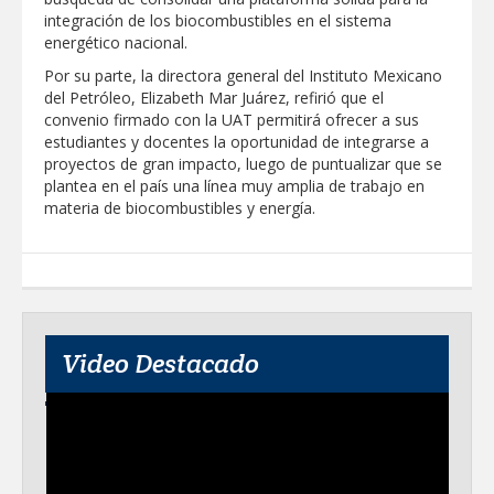
ALTAS TEMPERATURAS DURANTE EL
integración de los biocombustibles en el sistema
PERIODO VACACIONAL
energético nacional.
MERCADITA LA RED REUNIRÁ
EMPRENDIMIENTO, TALLERES Y
Por su parte, la directora general del Instituto Mexicano
ACTIVIDADES FAMILIARES EN PLAZA
del Petróleo, Elizabeth Mar Juárez, refirió que el
HIDALGO
convenio firmado con la UAT permitirá ofrecer a sus
estudiantes y docentes la oportunidad de integrarse a
proyectos de gran impacto, luego de puntualizar que se
plantea en el país una línea muy amplia de trabajo en
materia de biocombustibles y energía.
Video Destacado