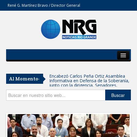
René G. Martínez Bravo / Director General
Inicio
Del Estado
Encabezó Carlos Peña Ortiz Asamblea
Al Momento-
Informativa en Defensa de la Soberanía,
Secciones
junto con la dirigencia, Senadores,
Diputados y Consejeros de MORENA
Tamaulipas participa en Jornada
Opinión
Buscar
Nacional de Reforestación; se plantarán
15 mil árboles: Américo
SE SUMA GOBIERNO DE CARMEN LILIA
CANTUROSAS A JORNADA NACIONAL
DE REFORESTACIÓN
Reynosa refrenda su fuerza morenista:
alrededor de 5 mil personas se suman a