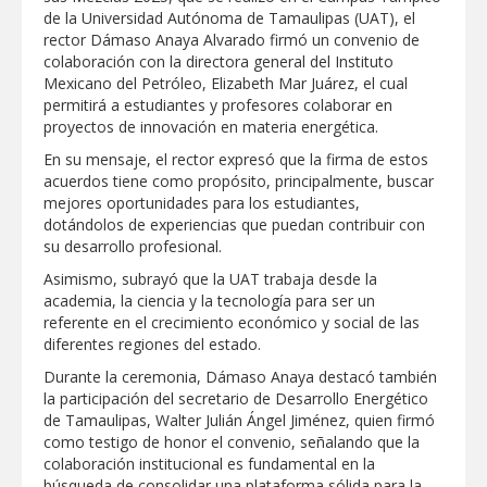
REFUERZA BIENESTAR ANIMAL
de la Universidad Autónoma de Tamaulipas (UAT), el
LABORES DE ATENCIÓN PARA REDUCIR
rector Dámaso Anaya Alvarado firmó un convenio de
RIESGO DE ENFERMEDADES EN
colaboración con la directora general del Instituto
MASCOTAS
Lleva gobierno de Reynosa programa
Mexicano del Petróleo, Elizabeth Mar Juárez, el cual
"Acción y Conciencia" a colonia
permitirá a estudiantes y profesores colaborar en
Integración Familiar
proyectos de innovación en materia energética.
CARMEN LILIA CANTUROSAS LE
En su mensaje, el rector expresó que la firma de estos
CUMPLE A FAMILIAS DEL PONIENTE:
ABREN INSCRIPCIONES PARA NUEVA
acuerdos tiene como propósito, principalmente, buscar
PRIMARIA EN EL PROGRESO
mejores oportunidades para los estudiantes,
Entrega SEBIEN paquetes alimentarios
dotándolos de experiencias que puedan contribuir con
en Tampico
su desarrollo profesional.
FORTALECE IMJUVE SALUD MENTAL DE
Asimismo, subrayó que la UAT trabaja desde la
JÓVENES CON TERAPIAS PSICOLÓGICAS
academia, la ciencia y la tecnología para ser un
GRATUITAS
referente en el crecimiento económico y social de las
Llama Carlos Peña Ortiz a realizar
diferentes regiones del estado.
investigación en tema de la refinería
Durante la ceremonia, Dámaso Anaya destacó también
la participación del secretario de Desarrollo Energético
Coordinan la SST y SET acciones para
de Tamaulipas, Walter Julián Ángel Jiménez, quien firmó
fortalecer la formación médica y la
bioética en Tamaulipas
como testigo de honor el convenio, señalando que la
colaboración institucional es fundamental en la
EXHORTA PROTECCIÓN CIVIL A
búsqueda de consolidar una plataforma sólida para la
EXTREMAR PRECAUCIONES ANTE