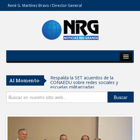
René G. Martínez Bravo / Director General
Inicio
Del Estado
Respalda la SET acuerdos de la
Al Momento-
CONAEDU sobre redes sociales y
Secciones
escuelas militarizadas
Opinión
Buscar
AVANZAN TRABAJOS DE
MODERNIZACIÓN EN AVENIDA
REFORMA; GOBIERNO MUNICIPAL
MANTIENE EL RITMO DE LAS OBRAS
PRIORITARIAS
Atendió Protección Civil de Reynosa
reportes ante lluvias