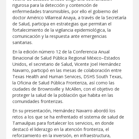
rigurosa para la detección y contención de
GOBIERNO MUNICIPAL ACERCA
enfermedades transmisibles, por ello el gobierno del
SERVICIOS Y APOYOS A FAMILIAS CON
doctor Américo Villarreal Anaya, a través de la Secretaría
“PRESIDENCIA CERQUITA DE TI”
de Salud, participa en estrategias que permitan el
fortalecimiento de la vigilancia epidemiológica, la
Impulsa STPS ferias del empleo para
comunicación y la respuesta ante emergencias
jóvenes en tres regiones de Tamaulipas
sanitarias.
En la edición número 12 de la Conferencia Anual
Felicitó Carlos Peña Ortiz a más de 390
Binacional de Salud Pública Regional México–Estados
egresados de la Universidad Tecnológica
Unidos, el secretario de Salud, Vicente Joel Hernández
de Tamaulipas Norte
Navarro, participó en las mesas de colaboración entre
Texas Health and Human Services, DSHS South Texas,
GOBIERNO DE CARMEN LILIA
la Oficina de Salud Pública Fronteriza, así como las
CANTUROSAS INVIERTE EN
INFRAESTRUCTURA HÍDRICA PARA
ciudades de Brownsville y McAllen, con el objetivo de
GARANTIZAR UN MEJOR SERVICIO DE
proteger la salud de la población que habita en las
AGUA POTABLE
comunidades fronterizas.
Facilita DIF Tamaulipas trámite de
credencial y placas de circulación para
En su presentación, Hernández Navarro abordó los
personas con discapacidad
retos a los que se ha enfrentado el sistema de salud de
Tamaulipas para fortalecer los servicios, en donde
CARMEN LILIA CANTUROSAS
destacó el liderazgo en la atención fronteriza, el
CONSOLIDA A NUEVO LAREDO COMO
REFERENTE DE ENERGÍA LIMPIA EN
reforzamiento en la inversión, en infraestructura,
TAMAULIPAS