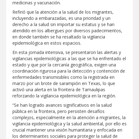
medicinas y vacunación.
Destacó Alcalde Carlos Peña Ortiz
Refirió que la atención a la salud de los migrantes,
respuesta inmediata de servicios
incluyendo a embarazadas, es una prioridad y un
municipales ante tormenta
derecho a la salud sin importar su estatus y se han
atendido en los albergues por diversos padecimientos,
La UAT, Gobierno del Estado y
en donde también se ha resaltado la vigilancia
ganaderos consolidan proyecto “Carne
Tam
epidemiológica en estos espacios.
En esta jornada intensiva, se presentaron las alertas y
GOBIERNO MUNICIPAL INVITA A
vigilancias epidemiológicas a las que se ha enfrentado el
CAMPAÑA DE TAMIZAJE AUDITIVO
estado y que por la cercanía geográfica, exigen una
GRATUITO PARA RECIÉN NACIDOS EN
CLÍNICA UNE NUEVA ERA
coordinación rigurosa para la detección y contención de
enfermedades transmisibles como la registrada en
Entregó Carlos Peña Ortiz apoyos de
marzo por un brote de sarampión en Texas, lo que
"Mamá Luchona", acompañado por la
Senadora Maki Esther Ortiz Domínguez
activó una alerta en la frontera de Tamaulipas
reforzando la vigilancia epidemiológica en la región.
Intensificó Municipio programa de
“Se han logrado avances significativos en la salud
bacheo en cuatro colonias de Reynosa
pública en la frontera, pero persisten desafíos
complejos, especialmente en la atención a migrantes, la
vigilancia epidemiológica y la salud ambiental, por ello es
crucial mantener una visión humanitaria y enfocada en
los determinantes sociales para proteger la salud de