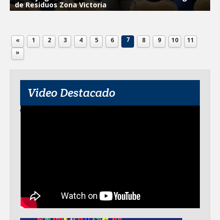
de Residuos Zona Victoria
7
«
1
2
3
4
5
6
8
9
10
11
»
Video Destacado