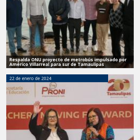
La UAT, Gobierno del Estado y
ganaderos consolidan proyecto “Carne
Tam
GOBIERNO MUNICIPAL INVITA A
CAMPAÑA DE TAMIZAJE AUDITIVO
GRATUITO PARA RECIÉN NACIDOS EN
CLÍNICA UNE NUEVA ERA
Entregó Carlos Peña Ortiz apoyos de
Respalda ONU proyecto de metrobús impulsado por
"Mamá Luchona", acompañado por la
Américo Villarreal para sur de Tamaulipas
Senadora Maki Esther Ortiz Domínguez
22 de enero de 2024
Intensificó Municipio programa de
bacheo en cuatro colonias de Reynosa
Respalda la SET acuerdos de la
CONAEDU sobre redes sociales y
escuelas militarizadas