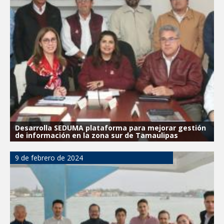
Impulsa STPS ferias del empleo para
jóvenes en tres regiones de Tamaulipas
Felicitó Carlos Peña Ortiz a más de 390
egresados de la Universidad Tecnológica
de Tamaulipas Norte
GOBIERNO DE CARMEN LILIA
CANTUROSAS INVIERTE EN
INFRAESTRUCTURA HÍDRICA PARA
GARANTIZAR UN MEJOR SERVICIO DE
AGUA POTABLE
Facilita DIF Tamaulipas trámite de
Desarrolla SEDUMA plataforma para mejorar gestión
credencial y placas de circulación para
de información en la zona sur de Tamaulipas
personas con discapacidad
9 de febrero de 2024
CARMEN LILIA CANTUROSAS
CONSOLIDA A NUEVO LAREDO COMO
REFERENTE DE ENERGÍA LIMPIA EN
TAMAULIPAS
Destacó Alcalde Carlos Peña Ortiz
respuesta inmediata de servicios
municipales ante tormenta