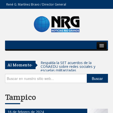
René G. Martínez Bravo / Director General
Inicio
Del Estado
AVANZAN TRABAJOS DE
Al Momento-
MODERNIZACIÓN EN AVENIDA
Secciones
REFORMA; GOBIERNO MUNICIPAL
MANTIENE EL RITMO DE LAS OBRAS
PRIORITARIAS
Opinión
Buscar
Atendió Protección Civil de Reynosa
reportes ante lluvias
Tampico
IMPULSA GESTIÓN AMBIENTAL
JORNADA DE MEJORA URBANA EN
HACIENDA SAN AGUSTÍN
16 de febrero de 2024