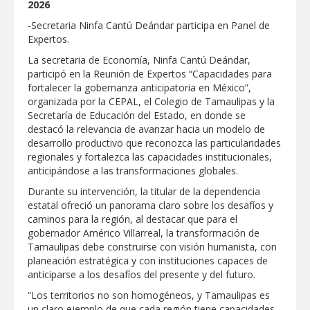
2026
GOBIERNO MUNICIPAL ACERCA
-Secretaria Ninfa Cantú Deándar participa en Panel de
SERVICIOS Y APOYOS A FAMILIAS CON
Expertos.
“PRESIDENCIA CERQUITA DE TI”
La secretaria de Economía, Ninfa Cantú Deándar,
Impulsa STPS ferias del empleo para
participó en la Reunión de Expertos “Capacidades para
jóvenes en tres regiones de Tamaulipas
fortalecer la gobernanza anticipatoria en México”,
organizada por la CEPAL, el Colegio de Tamaulipas y la
Secretaría de Educación del Estado, en donde se
Felicitó Carlos Peña Ortiz a más de 390
destacó la relevancia de avanzar hacia un modelo de
egresados de la Universidad Tecnológica
desarrollo productivo que reconozca las particularidades
de Tamaulipas Norte
regionales y fortalezca las capacidades institucionales,
anticipándose a las transformaciones globales.
GOBIERNO DE CARMEN LILIA
CANTUROSAS INVIERTE EN
Durante su intervención, la titular de la dependencia
INFRAESTRUCTURA HÍDRICA PARA
estatal ofreció un panorama claro sobre los desafíos y
GARANTIZAR UN MEJOR SERVICIO DE
AGUA POTABLE
caminos para la región, al destacar que para el
Facilita DIF Tamaulipas trámite de
gobernador Américo Villarreal, la transformación de
credencial y placas de circulación para
Tamaulipas debe construirse con visión humanista, con
personas con discapacidad
planeación estratégica y con instituciones capaces de
anticiparse a los desafíos del presente y del futuro.
CARMEN LILIA CANTUROSAS
CONSOLIDA A NUEVO LAREDO COMO
“Los territorios no son homogéneos, y Tamaulipas es
REFERENTE DE ENERGÍA LIMPIA EN
un claro ejemplo de que cada región tiene capacidades,
TAMAULIPAS