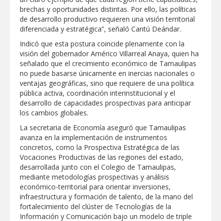
brechas y oportunidades distintas. Por ello, las políticas
Destacó Alcalde Carlos Peña Ortiz
de desarrollo productivo requieren una visión territorial
respuesta inmediata de servicios
diferenciada y estratégica”, señaló Cantú Deándar.
municipales ante tormenta
Indicó que esta postura coincide plenamente con la
La UAT, Gobierno del Estado y
visión del gobernador Américo Villarreal Anaya, quien ha
ganaderos consolidan proyecto “Carne
señalado que el crecimiento económico de Tamaulipas
Tam
no puede basarse únicamente en inercias nacionales o
ventajas geográficas, sino que requiere de una política
GOBIERNO MUNICIPAL INVITA A
pública activa, coordinación interinstitucional y el
CAMPAÑA DE TAMIZAJE AUDITIVO
desarrollo de capacidades prospectivas para anticipar
GRATUITO PARA RECIÉN NACIDOS EN
CLÍNICA UNE NUEVA ERA
los cambios globales.
Entregó Carlos Peña Ortiz apoyos de
La secretaria de Economía aseguró que Tamaulipas
"Mamá Luchona", acompañado por la
avanza en la implementación de instrumentos
Senadora Maki Esther Ortiz Domínguez
concretos, como la Prospectiva Estratégica de las
Vocaciones Productivas de las regiones del estado,
Intensificó Municipio programa de
desarrollada junto con el Colegio de Tamaulipas,
bacheo en cuatro colonias de Reynosa
mediante metodologías prospectivas y análisis
económico-territorial para orientar inversiones,
infraestructura y formación de talento, de la mano del
fortalecimiento del clúster de Tecnologías de la
Información y Comunicación bajo un modelo de triple