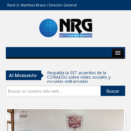
René G. Martínez Bravo / Director General
Inicio
Del Estado
Respalda la SET acuerdos de la
Al Momento-
CONAEDU sobre redes sociales y
Secciones
escuelas militarizadas
Opinión
Buscar
AVANZAN TRABAJOS DE
MODERNIZACIÓN EN AVENIDA
REFORMA; GOBIERNO MUNICIPAL
MANTIENE EL RITMO DE LAS OBRAS
PRIORITARIAS
Atendió Protección Civil de Reynosa
reportes ante lluvias