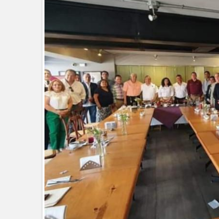
La UAT, Gobierno del Estado y g
GOBIERNO MUNICIPAL INVITA A
NACIDOS EN CLÍNICA UNE NUEV
Entregó Carlos Peña Ortiz apoy
Esther Ortiz Domínguez
Instala Sector Salud Comité Estata
humanitario a los pacientes
GOBIERNO MUNICIPAL LLEVARÁ “
SAN RAFAEL
Atiende Gobierno de Reynosa rep
ATIENDE COMAPA MÁS DE 1800 
Llevó Carlos Peña Ortiz programa
Prepara DIF Tamaulipas activida
ESCUELA DE MÚSICA DEL SISTE
DICIEMBRE
Disney reconoce a nivel mundial t
Visitó Alcalde a vecinos de Balco
Tamaulipas sigue impulsando una 
DIRECCIÓN DE DESARROLLO RU
REAPERTURA DE LA EXPORTAC
Impulsa STPS ferias del empleo p