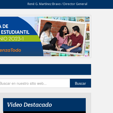
René G. Martínez Bravo / Director General
Buscar
Video Destacado