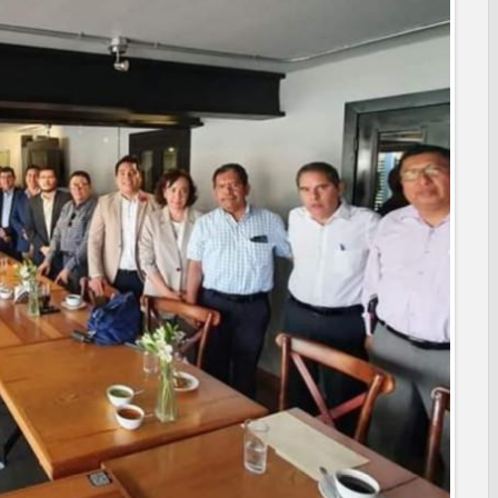
anaderos consolidan proyecto “Carne Tam
 CAMPAÑA DE TAMIZAJE AUDITIVO GRATUITO PARA RECIÉN
A ERA
os de "Mamá Luchona", acompañado por la Senadora Maki
l de Calidad en Salud para garantizar un trato digno y
PRESIDENCIA CERQUITA DE TI” A LAS COLONIAS JARDÍN Y
ortes ciudadanos
REPORTES RECIBIDOS A TRAVÉS DEL 073 DURANTE JULIO
 Subsidio del Agua a Valle Soleado
des para conmemorar el mes de las personas adultas mayores
MA DIF ABRE INSCRIPCIONES PARA EL CICLO AGOSTO-
alento de estudiante de la UAT
nes de Alcalá con programa Subsidio del Agua
agenda de infraestructura con sentido humanista
RAL APOYA A GANADEROS DE NUEVO LAREDO ANTE LA
IÓN DE GANADO
ara jóvenes en tres regiones de Tamaulipas