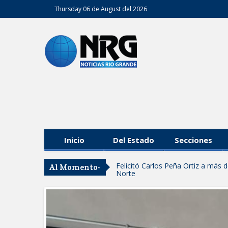
Thursday 06 de August del 2026
Inicio
Del Estado
Secciones
Felicitó Carlos Peña Ortiz a más
Al Momento-
Norte
GOBIERNO DE CARMEN LILIA CA
GARANTIZAR UN MEJOR SERVIC
Facilita DIF Tamaulipas trámite d
discapacidad
CARMEN LILIA CANTUROSAS CO
LIMPIA EN TAMAULIPAS
Destacó Alcalde Carlos Peña Orti