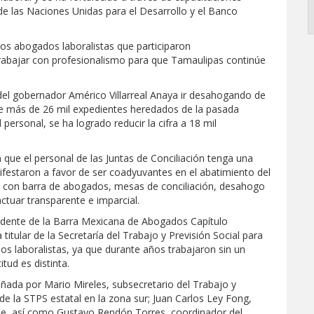
 las Naciones Unidas para el Desarrollo y el Banco
 los abogados laboralistas que participaron
abajar con profesionalismo para que Tamaulipas continúe
del gobernador Américo Villarreal Anaya ir desahogando de
de más de 26 mil expedientes heredados de la pasada
personal, se ha logrado reducir la cifra a 18 mil
que el personal de las Juntas de Conciliación tenga una
estaron a favor de ser coadyuvantes en el abatimiento del
n con barra de abogados, mesas de conciliación, desahogo
ctuar transparente e imparcial.
idente de la Barra Mexicana de Abogados Capítulo
titular de la Secretaría del Trabajo y Previsión Social para
os laboralistas, ya que durante años trabajaron sin un
tud es distinta.
ñada por Mario Mireles, subsecretario del Trabajo y
e la STPS estatal en la zona sur; Juan Carlos Ley Fong,
raje, así como Gustavo Rendón Torres, coordinador del