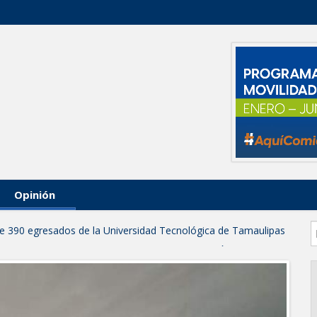
Opinión
 de 390 egresados de la Universidad Tecnológica de Tamaulipas
NTUROSAS INVIERTE EN INFRAESTRUCTURA HÍDRICA PARA
IO DE AGUA POTABLE
e credencial y placas de circulación para personas con
NSOLIDA A NUEVO LAREDO COMO REFERENTE DE ENERGÍA
z respuesta inmediata de servicios municipales ante tormenta