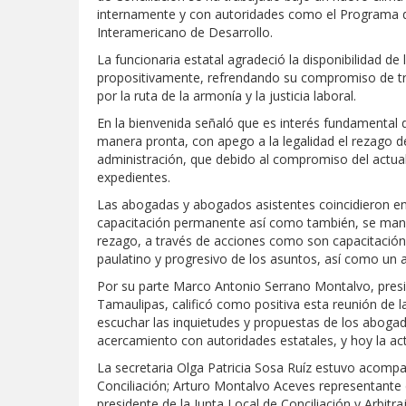
internamente y con autoridades como el Programa de
Interamericano de Desarrollo.
La funcionaria estatal agradeció la disponibilidad de
propositivamente, refrendando su compromiso de tr
por la ruta de la armonía y la justicia laboral.
En la bienvenida señaló que es interés fundamental 
manera pronta, con apego a la legalidad el rezago 
administración, que debido al compromiso del actual 
expedientes.
Las abogadas y abogados asistentes coincidieron en 
capacitación permanente así como también, se manif
rezago, a través de acciones como son capacitació
paulatino y progresivo de los asuntos, así como un a
Por su parte Marco Antonio Serrano Montalvo, pres
Tamaulipas, calificó como positiva esta reunión de la 
escuchar las inquietudes y propuestas de los abogad
acercamiento con autoridades estatales, y hoy la acti
La secretaria Olga Patricia Sosa Ruíz estuvo acompa
Conciliación; Arturo Montalvo Aceves representante d
presidente de la Junta Local de Conciliación y Arbit