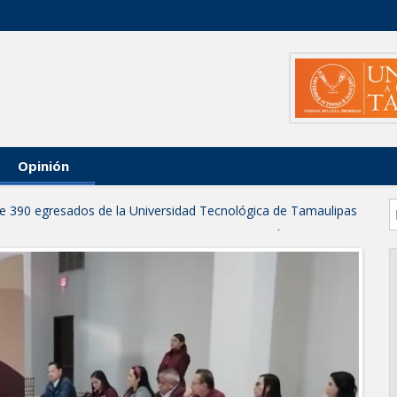
Opinión
 de 390 egresados de la Universidad Tecnológica de Tamaulipas
NTUROSAS INVIERTE EN INFRAESTRUCTURA HÍDRICA PARA
IO DE AGUA POTABLE
e credencial y placas de circulación para personas con
NSOLIDA A NUEVO LAREDO COMO REFERENTE DE ENERGÍA
z respuesta inmediata de servicios municipales ante tormenta
anaderos consolidan proyecto “Carne Tam
 CAMPAÑA DE TAMIZAJE AUDITIVO GRATUITO PARA RECIÉN
A ERA
os de "Mamá Luchona", acompañado por la Senadora Maki