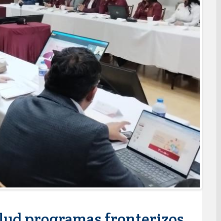
l de Calidad en Salud para garantizar un trato digno y
PRESIDENCIA CERQUITA DE TI” A LAS COLONIAS JARDÍN Y
ortes ciudadanos
REPORTES RECIBIDOS A TRAVÉS DEL 073 DURANTE JULIO
 Subsidio del Agua a Valle Soleado
des para conmemorar el mes de las personas adultas mayores
MA DIF ABRE INSCRIPCIONES PARA EL CICLO AGOSTO-
alento de estudiante de la UAT
nes de Alcalá con programa Subsidio del Agua
agenda de infraestructura con sentido humanista
RAL APOYA A GANADEROS DE NUEVO LAREDO ANTE LA
IÓN DE GANADO
ara jóvenes en tres regiones de Tamaulipas
alud programas fronterizos