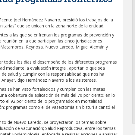
icente Joel Hernández Navarro, presidió los trabajos de la
itarias” que se ubican en la zona norte de la entidad.
tantes a las que se enfrentan los programas de prevención y
 reunión en la que participan las cinco jurisdicciones
mo Matamoros, Reynosa, Nuevo Laredo, Miguel Alemán y
ar todos los días el desempeño de los diferentes programas
dad mediante la evaluación integral, aportar lo que sea
a de salud y cumplir con la responsabilidad que nos ha
 Anaya”, dijo Hernández Navarro a los asistentes.
mas se han visto fortalecidos y cumplen con las metas
na cobertura de aplicación de más del 70 por ciento; en lo
rto el 92 por ciento de lo programado; en mortalidad
n; programas como el de vasectomía sin bisturí alcanzó el
terizo de Nuevo Laredo, se proyectaron los temas sobre
aluación de vacunación; Salud Reproductiva, entre los temas
atal; Epidemiología, enfocada a realizar acciones y analizar