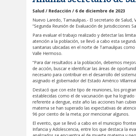
Salud / Redacción / 6 de diciembre de 2023
Nuevo Laredo, Tamaulipas.- El secretario de Salud, V
“Segunda Reunión de Evaluación de Jurisdicciones San
Para evaluar el trabajo realizado y detectar las limi
atención a la población, se llevó a cabo esta segunda
sanitarias ubicadas en el norte de Tamaulipas co
Valle Hermoso.
“Para dar resultados a la población, debemos mejor
de acción, buscar e identificar las áreas de oportuni
necesario para contribuir en el desarrollo del sistem
asignado el gobernador del Estado Américo Villarreal
Destacó que con este tipo de reuniones, los progra
establecidas como el de vacunación que ha logrado u
referente a dengue, este año las acciones han cubie
materna se han superado las expectativas de atenció
96 por ciento de la meta; por mencionar algunos.
El evento, que se llevó a cabo en el municipio fron
Infancia y Adolescencia, entre los que destaca la ev
analizados se encuentra el de muerte materna y neon