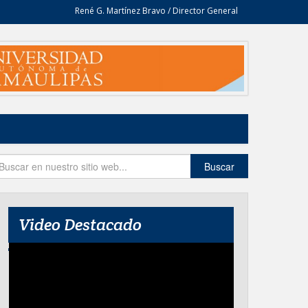
René G. Martínez Bravo / Director General
Buscar
Video Destacado