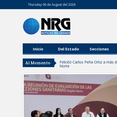
Thursday 06 de August del 2026
Inicio
Del Estado
Secciones
Felicitó Carlos Peña Ortiz a más
Al Momento-
Norte
GOBIERNO DE CARMEN LILIA CA
GARANTIZAR UN MEJOR SERVIC
Facilita DIF Tamaulipas trámite d
discapacidad
CARMEN LILIA CANTUROSAS CO
LIMPIA EN TAMAULIPAS
Destacó Alcalde Carlos Peña Orti
La UAT, Gobierno del Estado y g
GOBIERNO MUNICIPAL INVITA A
NACIDOS EN CLÍNICA UNE NUEV
Entregó Carlos Peña Ortiz apoy