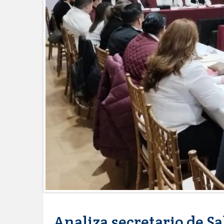
Esther Ortiz Domínguez
Instala Sector Salud Comité Estata
humanitario a los pacientes
GOBIERNO MUNICIPAL LLEVARÁ “
SAN RAFAEL
Atiende Gobierno de Reynosa rep
ATIENDE COMAPA MÁS DE 1800 
Llevó Carlos Peña Ortiz programa
Prepara DIF Tamaulipas activida
ESCUELA DE MÚSICA DEL SISTE
DICIEMBRE
Disney reconoce a nivel mundial t
Visitó Alcalde a vecinos de Balco
Tamaulipas sigue impulsando una 
DIRECCIÓN DE DESARROLLO RU
REAPERTURA DE LA EXPORTAC
Impulsa STPS ferias del empleo p
Analiza secretario de S