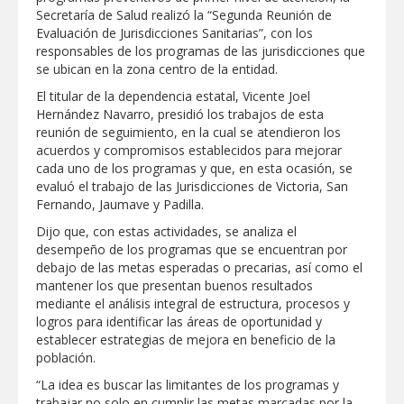
Respalda la SET acuerdos de la
Secretaría de Salud realizó la “Segunda Reunión de
CONAEDU sobre redes sociales y
Evaluación de Jurisdicciones Sanitarias”, con los
escuelas militarizadas
responsables de los programas de las jurisdicciones que
AVANZAN TRABAJOS DE
se ubican en la zona centro de la entidad.
MODERNIZACIÓN EN AVENIDA
REFORMA; GOBIERNO MUNICIPAL
El titular de la dependencia estatal, Vicente Joel
MANTIENE EL RITMO DE LAS OBRAS
Hernández Navarro, presidió los trabajos de esta
PRIORITARIAS
Atendió Protección Civil de Reynosa
reunión de seguimiento, en la cual se atendieron los
reportes ante lluvias
acuerdos y compromisos establecidos para mejorar
cada uno de los programas y que, en esta ocasión, se
IMPULSA GESTIÓN AMBIENTAL
evaluó el trabajo de las Jurisdicciones de Victoria, San
JORNADA DE MEJORA URBANA EN
HACIENDA SAN AGUSTÍN
Fernando, Jaumave y Padilla.
Asegura alcalde de Reynosa buen
Dijo que, con estas actividades, se analiza el
funcionamiento de Presa El Águila
desempeño de los programas que se encuentran por
debajo de las metas esperadas o precarias, así como el
GOBIERNO MUNICIPAL Y ESTATAL
mantener los que presentan buenos resultados
CELEBRARÁN FERIA DEL EMPLEO EL
mediante el análisis integral de estructura, procesos y
PRÓXIMO 18 DE AGOSTO
logros para identificar las áreas de oportunidad y
Logra STPS la generación de empleo
establecer estrategias de mejora en beneficio de la
con más de 6 mil 900 colocaciones en
población.
Tamaulipas
“La idea es buscar las limitantes de los programas y
Anunciaron Gobierno Municipal,
trabajar no solo en cumplir las metas marcadas por la
PROFECO y CANACO: Feria de Regreso a