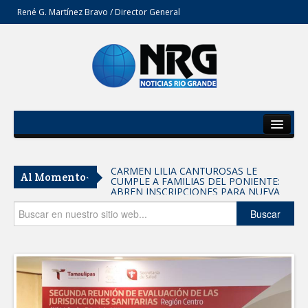
René G. Martínez Bravo / Director General
Inicio
Del Estado
CARMEN LILIA CANTUROSAS LE
Al Momento-
CUMPLE A FAMILIAS DEL PONIENTE:
Secciones
ABREN INSCRIPCIONES PARA NUEVA
PRIMARIA EN EL PROGRESO
Entrega SEBIEN paquetes alimentarios
Opinión
Buscar
en Tampico
FORTALECE IMJUVE SALUD MENTAL DE
JÓVENES CON TERAPIAS PSICOLÓGICAS
GRATUITAS
Llama Carlos Peña Ortiz a realizar
investigación en tema de la refinería