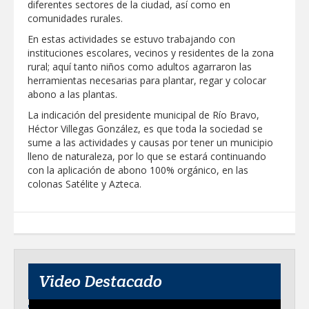
diferentes sectores de la ciudad, así como en
comunidades rurales.
GOBIERNO MUNICIPAL LLEVARÁ
“PRESIDENCIA CERQUITA DE TI” A LAS
En estas actividades se estuvo trabajando con
COLONIAS JARDÍN Y SAN RAFAEL
instituciones escolares, vecinos y residentes de la zona
rural; aquí tanto niños como adultos agarraron las
Atiende Gobierno de Reynosa reportes
herramientas necesarias para plantar, regar y colocar
ciudadanos
abono a las plantas.
La indicación del presidente municipal de Río Bravo,
ATIENDE COMAPA MÁS DE 1800
Héctor Villegas González, es que toda la sociedad se
REPORTES RECIBIDOS A TRAVÉS DEL
sume a las actividades y causas por tener un municipio
073 DURANTE JULIO
lleno de naturaleza, por lo que se estará continuando
con la aplicación de abono 100% orgánico, en las
Llevó Carlos Peña Ortiz programa
colonas Satélite y Azteca.
Subsidio del Agua a Valle Soleado
Prepara DIF Tamaulipas actividades para
conmemorar el mes de las personas
adultas mayores
Video Destacado
ESCUELA DE MÚSICA DEL SISTEMA DIF
ABRE INSCRIPCIONES PARA EL CICLO
AGOSTO-DICIEMBRE