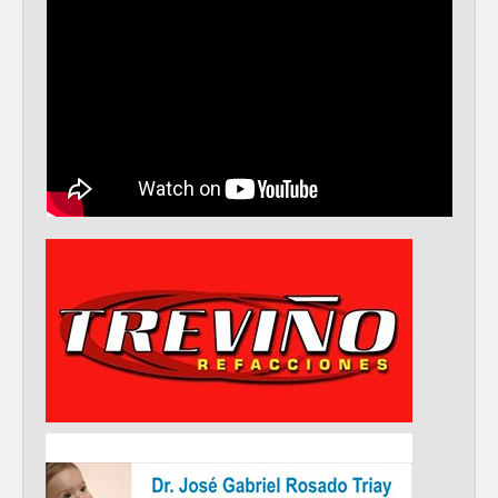
Disney reconoce a nivel mundial talento
de estudiante de la UAT
Visitó Alcalde a vecinos de Balcones de
Alcalá con programa Subsidio del Agua
Tamaulipas sigue impulsando una
agenda de infraestructura con sentido
humanista
DIRECCIÓN DE DESARROLLO RURAL
APOYA A GANADEROS DE NUEVO
LAREDO ANTE LA REAPERTURA DE LA
EXPORTACIÓN DE GANADO
Impulsa STPS ferias del empleo para
jóvenes en tres regiones de Tamaulipas