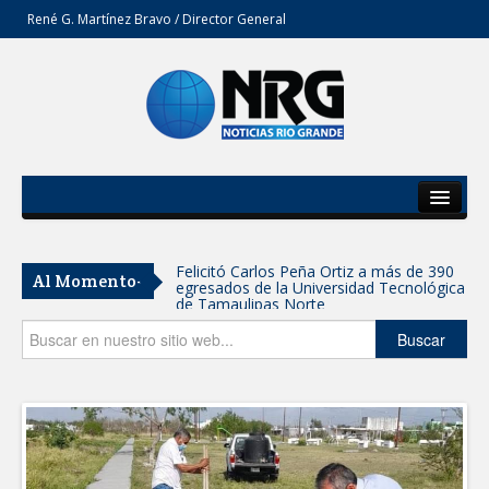
René G. Martínez Bravo / Director General
Inicio
Del Estado
Felicitó Carlos Peña Ortiz a más de 390
Al Momento-
egresados de la Universidad Tecnológica
Secciones
de Tamaulipas Norte
Opinión
Buscar
GOBIERNO DE CARMEN LILIA
CANTUROSAS INVIERTE EN
INFRAESTRUCTURA HÍDRICA PARA
GARANTIZAR UN MEJOR SERVICIO DE
AGUA POTABLE
Facilita DIF Tamaulipas trámite de
credencial y placas de circulación para
personas con discapacidad