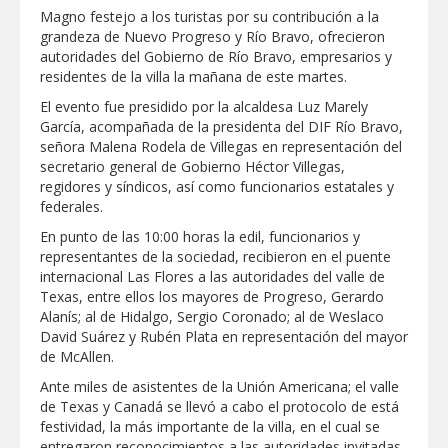
Agiliza el ITAVU procesos de
Magno festejo a los turistas por su contribución a la
escrituración para brindar certeza
grandeza de Nuevo Progreso y Río Bravo, ofrecieron
patrimonial a más familias de
autoridades del Gobierno de Río Bravo, empresarios y
Tamaulipas
GOBIERNO MUNICIPAL EXHORTA A
residentes de la villa la mañana de este martes.
PREVENIR ENFERMEDADES DURANTE
LA TEMPORADA DE CALOR
El evento fue presidido por la alcaldesa Luz Marely
García, acompañada de la presidenta del DIF Río Bravo,
Intensificó Municipio programa de
señora Malena Rodela de Villegas en representación del
bacheo en cuatro colonias de Reynosa
secretario general de Gobierno Héctor Villegas,
regidores y síndicos, así como funcionarios estatales y
Respalda la SET acuerdos de la
federales.
CONAEDU sobre redes sociales y
escuelas militarizadas
En punto de las 10:00 horas la edil, funcionarios y
AVANZAN TRABAJOS DE
representantes de la sociedad, recibieron en el puente
MODERNIZACIÓN EN AVENIDA
internacional Las Flores a las autoridades del valle de
REFORMA; GOBIERNO MUNICIPAL
Texas, entre ellos los mayores de Progreso, Gerardo
MANTIENE EL RITMO DE LAS OBRAS
PRIORITARIAS
Atendió Protección Civil de Reynosa
Alanís; al de Hidalgo, Sergio Coronado; al de Weslaco
reportes ante lluvias
David Suárez y Rubén Plata en representación del mayor
de McAllen.
Realiza Gobierno de Reynosa programa
Ante miles de asistentes de la Unión Americana; el valle
Acción y Conciencia en Campestre e
Integración Familiar
de Texas y Canadá se llevó a cabo el protocolo de está
festividad, la más importante de la villa, en el cual se
CARMEN LILIA CANTUROSAS
entregaron reconocimientos a las autoridades invitadas
TRANSFORMA IMPORTANTE VIALIDAD