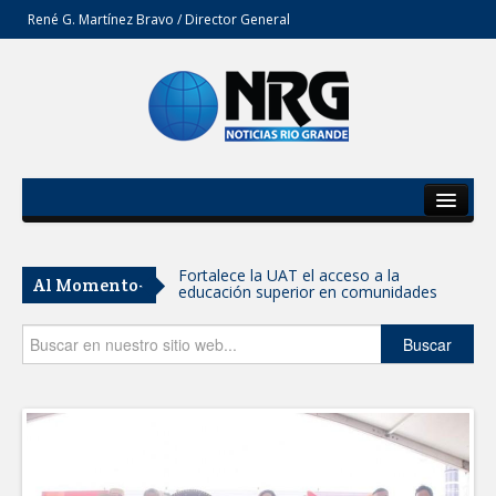
René G. Martínez Bravo / Director General
Inicio
Del Estado
Fortalece la UAT el acceso a la
Al Momento-
educación superior en comunidades
Secciones
REFUERZA BIENESTAR ANIMAL
Opinión
Buscar
LABORES DE ATENCIÓN PARA REDUCIR
RIESGO DE ENFERMEDADES EN
MASCOTAS
Lleva gobierno de Reynosa programa
"Acción y Conciencia" a colonia
Integración Familiar
CARMEN LILIA CANTUROSAS LE
CUMPLE A FAMILIAS DEL PONIENTE: