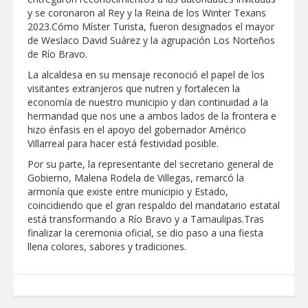
AL ORIENTE DE NUEVO LAREDO
y se coronaron al Rey y la Reina de los Winter Texans
2023.Cómo Míster Turista, fueron designados el mayor
Tomaron vecinos de Integración Familiar
de Weslaco David Suárez y la agrupación Los Norteños
iniciativa de Acción y Conciencia
de Río Bravo.
La alcaldesa en su mensaje reconoció el papel de los
visitantes extranjeros que nutren y fortalecen la
economía de nuestro municipio y dan continuidad a la
hermandad que nos une a ambos lados de la frontera e
hizo énfasis en el apoyo del gobernador Américo
Villarreal para hacer está festividad posible.
Por su parte, la representante del secretario general de
Gobierno, Malena Rodela de Villegas, remarcó la
armonía que existe entre municipio y Estado,
coincidiendo que el gran respaldo del mandatario estatal
está transformando a Río Bravo y a Tamaulipas.Tras
finalizar la ceremonia oficial, se dio paso a una fiesta
llena colores, sabores y tradiciones.