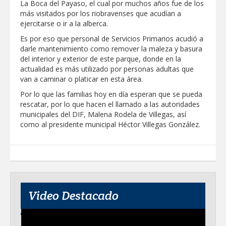
La Boca del Payaso, el cual por muchos años fue de los
"Jefes de Familia", programa de apoyo
más visitados por los riobravenses que acudían a
social municipal para los reynosenses
ejercitarse o ir a la alberca.
Supervisa rector Dámaso Anaya nueva
Es por eso que personal de Servicios Primarios acudió a
sede para la Facultad de Arquitectura de
darle mantenimiento como remover la maleza y basura
la UAT en Ciudad Victoria
del interior y exterior de este parque, donde en la
Agiliza el ITAVU procesos de
actualidad es más utilizado por personas adultas que
escrituración para brindar certeza
van a caminar o platicar en esta área.
patrimonial a más familias de
Tamaulipas
Por lo que las familias hoy en día esperan que se pueda
GOBIERNO MUNICIPAL EXHORTA A
rescatar, por lo que hacen el llamado a las autoridades
PREVENIR ENFERMEDADES DURANTE
LA TEMPORADA DE CALOR
municipales del DIF, Malena Rodela de Villegas, así
como al presidente municipal Héctor Villegas González.
Intensificó Municipio programa de
bacheo en cuatro colonias de Reynosa
Respalda la SET acuerdos de la
CONAEDU sobre redes sociales y
escuelas militarizadas
AVANZAN TRABAJOS DE
Video Destacado
MODERNIZACIÓN EN AVENIDA
REFORMA; GOBIERNO MUNICIPAL
MANTIENE EL RITMO DE LAS OBRAS
PRIORITARIAS
Atendió Protección Civil de Reynosa
reportes ante lluvias