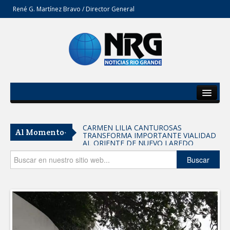
René G. Martínez Bravo / Director General
Inicio
Del Estado
CARMEN LILIA CANTUROSAS
Al Momento-
TRANSFORMA IMPORTANTE VIALIDAD
Secciones
AL ORIENTE DE NUEVO LAREDO
Tomaron vecinos de Integración Familiar
Opinión
Buscar
iniciativa de Acción y Conciencia
Fortalece la UAT el acceso a la
educación superior en comunidades
REFUERZA BIENESTAR ANIMAL
LABORES DE ATENCIÓN PARA REDUCIR