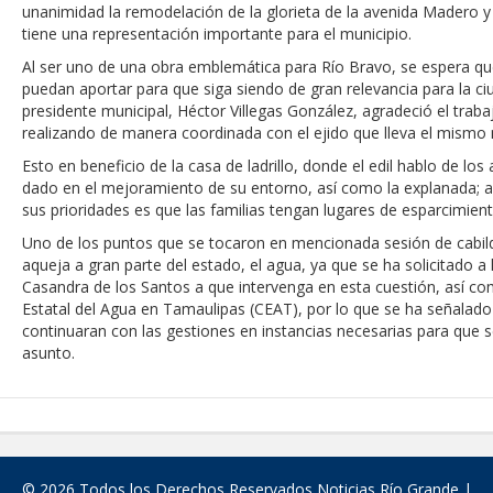
unanimidad la remodelación de la glorieta de la avenida Madero 
TEMPORADA DE CALOR
Intensificó Municipio programa de bacheo en cuatro colonias de
tiene una representación importante para el municipio.
Respalda la SET acuerdos de la CONAEDU sobre redes sociales y 
AVANZAN TRABAJOS DE MODERNIZACIÓN EN AVENIDA REFO
Al ser uno de una obra emblemática para Río Bravo, se espera qu
MUNICIPAL MANTIENE EL RITMO DE LAS OBRAS PRIORITARIA
puedan aportar para que siga siendo de gran relevancia para la ciu
Atendió Protección Civil de Reynosa reportes ante lluvias
presidente municipal, Héctor Villegas González, agradeció el trab
IMPULSA GESTIÓN AMBIENTAL JORNADA DE MEJORA URBANA
AGUSTÍN
realizando de manera coordinada con el ejido que lleva el mismo
Asegura alcalde de Reynosa buen funcionamiento de Presa El Águ
GOBIERNO MUNICIPAL Y ESTATAL CELEBRARÁN FERIA DEL EM
Esto en beneficio de la casa de ladrillo, donde el edil hablo de lo
AGOSTO
dado en el mejoramiento de su entorno, así como la explanada; 
Logra STPS la generación de empleo con más de 6 mil 900 colo
sus prioridades es que las familias tengan lugares de esparcimient
Anunciaron Gobierno Municipal, PROFECO y CANACO: Feria de R
Uno de los puntos que se tocaron en mencionada sesión de cabil
aqueja a gran parte del estado, el agua, ya que se ha solicitado a l
Casandra de los Santos a que intervenga en esta cuestión, así c
Estatal del Agua en Tamaulipas (CEAT), por lo que se ha señalad
continuaran con las gestiones en instancias necesarias para que 
asunto.
© 2026 Todos los Derechos Reservados Noticias Río Grande |