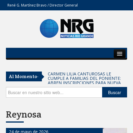
René G. Martínez Bravo / Director General
Inicio
Del Estado
Entrega SEBIEN paquetes alimentarios
Al Momento-
en Tampico
Secciones
FORTALECE IMJUVE SALUD MENTAL DE
Opinión
Buscar
JÓVENES CON TERAPIAS PSICOLÓGICAS
GRATUITAS
Llama Carlos Peña Ortiz a realizar
Reynosa
investigación en tema de la refinería
Coordinan la SST y SET acciones para
24 de mayo de 2026
fortalecer la formación médica y la