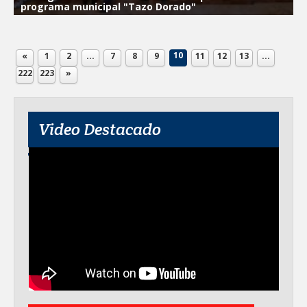
programa municipal "Tazo Dorado"
10
«
1
2
...
7
8
9
11
12
13
...
222
223
»
Video Destacado