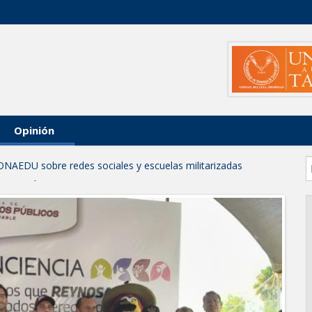
Opinión
ONAEDU sobre redes sociales y escuelas militarizadas
IZACIÓN EN AVENIDA REFORMA; GOBIERNO MUNICIPAL
RAS PRIORITARIAS
a reportes ante lluvias
JORNADA DE MEJORA URBANA EN HACIENDA SAN AGUSTÍN
funcionamiento de Presa El Águila
L CELEBRARÁN FERIA DEL EMPLEO EL PRÓXIMO 18 DE
leo con más de 6 mil 900 colocaciones en Tamaulipas
PROFECO y CANACO: Feria de Regreso a Clases 2026