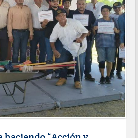
o espacio con sentido humano en la nueva sede del COMASS
ERVICIOS Y APOYOS A FAMILIAS CON “PRESIDENCIA
ara jóvenes en tres regiones de Tamaulipas
 de 390 egresados de la Universidad Tecnológica de Tamaulipas
NTUROSAS INVIERTE EN INFRAESTRUCTURA HÍDRICA PARA
IO DE AGUA POTABLE
e credencial y placas de circulación para personas con
NSOLIDA A NUEVO LAREDO COMO REFERENTE DE ENERGÍA
z respuesta inmediata de servicios municipales ante tormenta
anaderos consolidan proyecto “Carne Tam
 CAMPAÑA DE TAMIZAJE AUDITIVO GRATUITO PARA RECIÉN
A ERA
os de "Mamá Luchona", acompañado por la Senadora Maki
e bacheo en cuatro colonias de Reynosa
a haciendo “Acción y