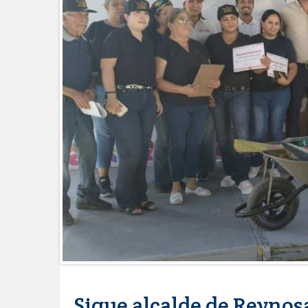
Brindará Familia UAT un modern
GOBIERNO MUNICIPAL ACERCA S
CERQUITA DE TI”
Impulsa STPS ferias del empleo p
Felicitó Carlos Peña Ortiz a más
Norte
GOBIERNO DE CARMEN LILIA CA
GARANTIZAR UN MEJOR SERVIC
Facilita DIF Tamaulipas trámite d
discapacidad
CARMEN LILIA CANTUROSAS CO
LIMPIA EN TAMAULIPAS
Destacó Alcalde Carlos Peña Orti
La UAT, Gobierno del Estado y g
GOBIERNO MUNICIPAL INVITA A
NACIDOS EN CLÍNICA UNE NUEV
Entregó Carlos Peña Ortiz apoy
Esther Ortiz Domínguez
Intensificó Municipio programa d
Sigue alcalde de Reynos