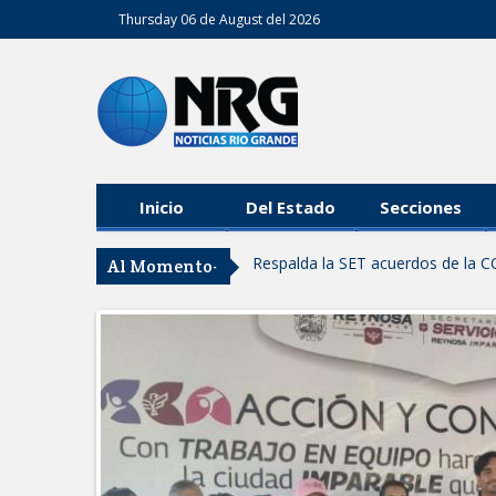
Thursday 06 de August del 2026
Inicio
Del Estado
Secciones
Respalda la SET acuerdos de la C
Al Momento-
AVANZAN TRABAJOS DE MODERN
MANTIENE EL RITMO DE LAS OB
Atendió Protección Civil de Reynos
IMPULSA GESTIÓN AMBIENTAL 
Asegura alcalde de Reynosa buen 
GOBIERNO MUNICIPAL Y ESTATA
AGOSTO
Logra STPS la generación de emp
Anunciaron Gobierno Municipal, 