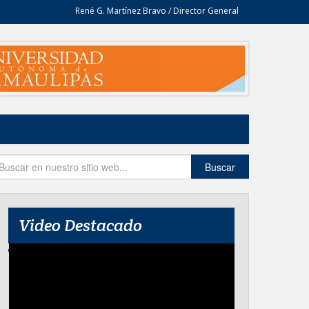
René G. Martínez Bravo / Director General
Buscar
Video Destacado