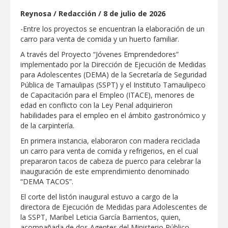
Reynosa / Redacción / 8 de julio de 2026
GOBIERNO MUNICIPAL ACERCA
SERVICIOS Y APOYOS A FAMILIAS CON
-Entre los proyectos se encuentran la elaboración de un
“PRESIDENCIA CERQUITA DE TI”
carro para venta de comida y un huerto familiar.
Impulsa STPS ferias del empleo para
A través del Proyecto “Jóvenes Emprendedores”
jóvenes en tres regiones de Tamaulipas
implementado por la Dirección de Ejecución de Medidas
para Adolescentes (DEMA) de la Secretaría de Seguridad
Pública de Tamaulipas (SSPT) y el Instituto Tamaulipeco
Felicitó Carlos Peña Ortiz a más de 390
de Capacitación para el Empleo (ITACE), menores de
egresados de la Universidad Tecnológica
edad en conflicto con la Ley Penal adquirieron
de Tamaulipas Norte
habilidades para el empleo en el ámbito gastronómico y
de la carpintería.
GOBIERNO DE CARMEN LILIA
CANTUROSAS INVIERTE EN
En primera instancia, elaboraron con madera reciclada
INFRAESTRUCTURA HÍDRICA PARA
un carro para venta de comida y refrigerios, en el cual
GARANTIZAR UN MEJOR SERVICIO DE
AGUA POTABLE
prepararon tacos de cabeza de puerco para celebrar la
Facilita DIF Tamaulipas trámite de
inauguración de este emprendimiento denominado
credencial y placas de circulación para
“DEMA TACOS”.
personas con discapacidad
El corte del listón inaugural estuvo a cargo de la
CARMEN LILIA CANTUROSAS
directora de Ejecución de Medidas para Adolescentes de
CONSOLIDA A NUEVO LAREDO COMO
la SSPT, Maribel Leticia García Barrientos, quien,
REFERENTE DE ENERGÍA LIMPIA EN
acompañada de dos Agentes del Ministerio Público
TAMAULIPAS