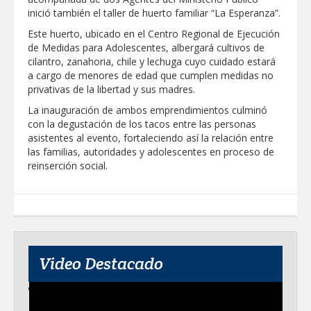
inició también el taller de huerto familiar “La Esperanza”.
Destacó Alcalde Carlos Peña Ortiz
respuesta inmediata de servicios
Este huerto, ubicado en el Centro Regional de Ejecución
municipales ante tormenta
de Medidas para Adolescentes, albergará cultivos de
cilantro, zanahoria, chile y lechuga cuyo cuidado estará
La UAT, Gobierno del Estado y
a cargo de menores de edad que cumplen medidas no
ganaderos consolidan proyecto “Carne
privativas de la libertad y sus madres.
Tam
La inauguración de ambos emprendimientos culminó
con la degustación de los tacos entre las personas
GOBIERNO MUNICIPAL INVITA A
CAMPAÑA DE TAMIZAJE AUDITIVO
asistentes al evento, fortaleciendo así la relación entre
GRATUITO PARA RECIÉN NACIDOS EN
las familias, autoridades y adolescentes en proceso de
CLÍNICA UNE NUEVA ERA
reinserción social.
Entregó Carlos Peña Ortiz apoyos de
"Mamá Luchona", acompañado por la
Senadora Maki Esther Ortiz Domínguez
Intensificó Municipio programa de
bacheo en cuatro colonias de Reynosa
Video Destacado