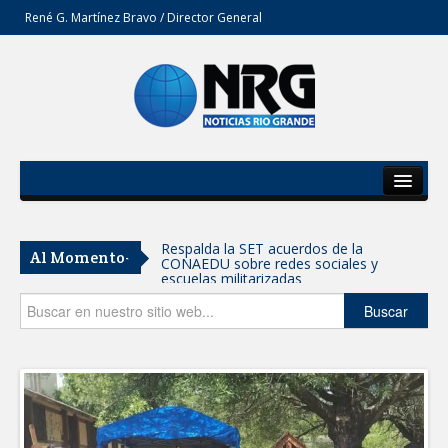
René G. Martínez Bravo / Director General
Inicio
Del Estado
Respalda la SET acuerdos de la
Al Momento-
CONAEDU sobre redes sociales y
Secciones
escuelas militarizadas
Opinión
Buscar
AVANZAN TRABAJOS DE
MODERNIZACIÓN EN AVENIDA
REFORMA; GOBIERNO MUNICIPAL
MANTIENE EL RITMO DE LAS OBRAS
PRIORITARIAS
Atendió Protección Civil de Reynosa
reportes ante lluvias