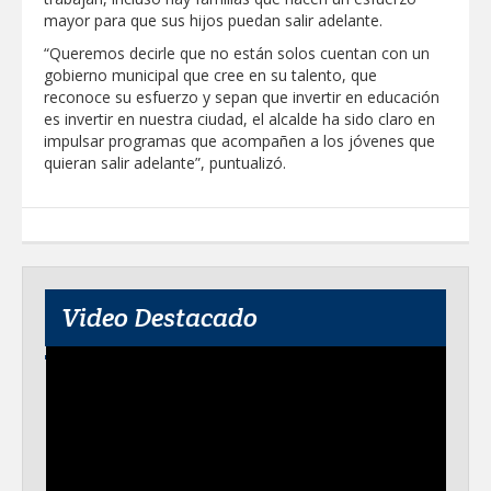
mayor para que sus hijos puedan salir adelante.
Destacó Alcalde Carlos Peña Ortiz
respuesta inmediata de servicios
“Queremos decirle que no están solos cuentan con un
municipales ante tormenta
gobierno municipal que cree en su talento, que
reconoce su esfuerzo y sepan que invertir en educación
La UAT, Gobierno del Estado y
es invertir en nuestra ciudad, el alcalde ha sido claro en
ganaderos consolidan proyecto “Carne
impulsar programas que acompañen a los jóvenes que
Tam
quieran salir adelante”, puntualizó.
GOBIERNO MUNICIPAL INVITA A
CAMPAÑA DE TAMIZAJE AUDITIVO
GRATUITO PARA RECIÉN NACIDOS EN
CLÍNICA UNE NUEVA ERA
Entregó Carlos Peña Ortiz apoyos de
"Mamá Luchona", acompañado por la
Video Destacado
Senadora Maki Esther Ortiz Domínguez
Intensificó Municipio programa de
bacheo en cuatro colonias de Reynosa