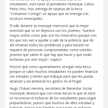
estudiantes, este lunes el presidente municipal, Carlos
GOBIERNO MUNICIPAL ACERCA
Peña Ortiz, hizo entrega de tarjetas de la beca
SERVICIOS Y APOYOS A FAMILIAS CON
“Contamos Contigo” un apoyo que se entrega con
“PRESIDENCIA CERQUITA DE TI”
recursos municipales.
Impulsa STPS ferias del empleo para
El edil, durante su mensaje mencionó que la mejor
jóvenes en tres regiones de Tamaulipas
inversión que se en Reynosa son los jóvenes, “nuestro
mayor activo como país son los mexicanos porque son
los que nos van a ayudar a salir de la pobreza, que de
Felicitó Carlos Peña Ortiz a más de 390
ahí emanan todos los problemas y para hacerlo se
egresados de la Universidad Tecnológica
requiere de personas comprometidas como ustedes
de Tamaulipas Norte
jóvenes que saben lo que hay que hacer y que están
luchando por vivir mejor”, explicó.
GOBIERNO DE CARMEN LILIA
CANTUROSAS INVIERTE EN
Precisó que como ayuntamiento otorgan esta beca
INFRAESTRUCTURA HÍDRICA PARA
porque se sabe muchos estudiantes no pueden financiar
GARANTIZAR UN MEJOR SERVICIO DE
AGUA POTABLE
sus estudios y tienen que trabajar para que les pueda
Facilita DIF Tamaulipas trámite de
alcanzar y así aminorar los gastos en el hogar.
credencial y placas de circulación para
personas con discapacidad
Hugo Chávez Herrera, secretario de Bienestar Social
municipal, destacó que con estas becas lo que se hace
CARMEN LILIA CANTUROSAS
es reconocer el esfuerzo de los estudiantes para seguir
CONSOLIDA A NUEVO LAREDO COMO
preparándose, puesto que muchos de ellos estudian y
REFERENTE DE ENERGÍA LIMPIA EN
trabajan, incluso hay familias que hacen un esfuerzo
TAMAULIPAS