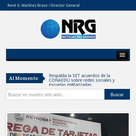
René G. Martínez Bravo / Director General
Inicio
Del Estado
Respalda la SET acuerdos de la
Al Momento-
CONAEDU sobre redes sociales y
Secciones
escuelas militarizadas
Opinión
Buscar
AVANZAN TRABAJOS DE
MODERNIZACIÓN EN AVENIDA
REFORMA; GOBIERNO MUNICIPAL
MANTIENE EL RITMO DE LAS OBRAS
PRIORITARIAS
Atendió Protección Civil de Reynosa
reportes ante lluvias