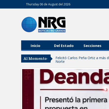
Thursday 06 de August del 2026
Inicio
Del Estado
Secciones
Felicitó Carlos Peña Ortiz a más
Al Momento-
Norte
GOBIERNO DE CARMEN LILIA CA
GARANTIZAR UN MEJOR SERVIC
Facilita DIF Tamaulipas trámite d
discapacidad
CARMEN LILIA CANTUROSAS CO
LIMPIA EN TAMAULIPAS
Destacó Alcalde Carlos Peña Orti
La UAT, Gobierno del Estado y g
GOBIERNO MUNICIPAL INVITA A
NACIDOS EN CLÍNICA UNE NUEV
Entregó Carlos Peña Ortiz apoy