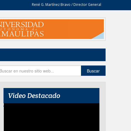
René G. Martínez Bravo / Director General
Buscar
Video Destacado