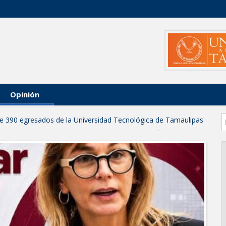
Opinión
 de 390 egresados de la Universidad Tecnológica de Tamaulipas
NTUROSAS INVIERTE EN INFRAESTRUCTURA HÍDRICA PARA
IO DE AGUA POTABLE
e credencial y placas de circulación para personas con
NSOLIDA A NUEVO LAREDO COMO REFERENTE DE ENERGÍA
z respuesta inmediata de servicios municipales ante tormenta
anaderos consolidan proyecto “Carne Tam
 CAMPAÑA DE TAMIZAJE AUDITIVO GRATUITO PARA RECIÉN
A ERA
os de "Mamá Luchona", acompañado por la Senadora Maki