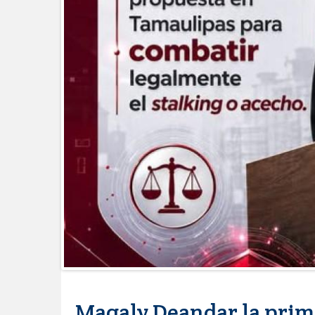
Esther Ortiz Domínguez
Instala Sector Salud Comité Estata
humanitario a los pacientes
GOBIERNO MUNICIPAL LLEVARÁ “
SAN RAFAEL
Atiende Gobierno de Reynosa rep
ATIENDE COMAPA MÁS DE 1800 
Llevó Carlos Peña Ortiz programa
Prepara DIF Tamaulipas activida
ESCUELA DE MÚSICA DEL SISTE
DICIEMBRE
Disney reconoce a nivel mundial t
Visitó Alcalde a vecinos de Balco
Tamaulipas sigue impulsando una 
DIRECCIÓN DE DESARROLLO RU
REAPERTURA DE LA EXPORTAC
Impulsa STPS ferias del empleo p
Magaly Deandar la prime