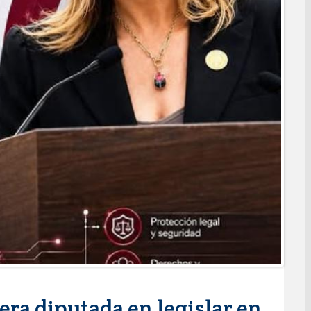
l de Calidad en Salud para garantizar un trato digno y
PRESIDENCIA CERQUITA DE TI” A LAS COLONIAS JARDÍN Y
ortes ciudadanos
REPORTES RECIBIDOS A TRAVÉS DEL 073 DURANTE JULIO
 Subsidio del Agua a Valle Soleado
des para conmemorar el mes de las personas adultas mayores
MA DIF ABRE INSCRIPCIONES PARA EL CICLO AGOSTO-
alento de estudiante de la UAT
nes de Alcalá con programa Subsidio del Agua
agenda de infraestructura con sentido humanista
RAL APOYA A GANADEROS DE NUEVO LAREDO ANTE LA
IÓN DE GANADO
ara jóvenes en tres regiones de Tamaulipas
ra diputada en legislar en