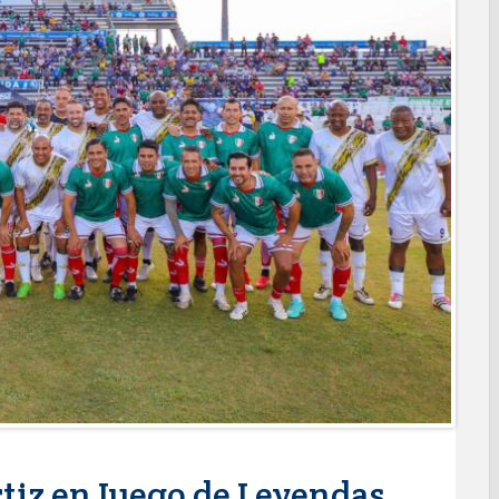
turación para brindar certeza patrimonial a más familias de
A A PREVENIR ENFERMEDADES DURANTE LA TEMPORADA DE
e bacheo en cuatro colonias de Reynosa
ONAEDU sobre redes sociales y escuelas militarizadas
IZACIÓN EN AVENIDA REFORMA; GOBIERNO MUNICIPAL
RAS PRIORITARIAS
a reportes ante lluvias
JORNADA DE MEJORA URBANA EN HACIENDA SAN AGUSTÍN
funcionamiento de Presa El Águila
L CELEBRARÁN FERIA DEL EMPLEO EL PRÓXIMO 18 DE
leo con más de 6 mil 900 colocaciones en Tamaulipas
PROFECO y CANACO: Feria de Regreso a Clases 2026
ma "Acción y Conciencia" a colonia Integración Familiar
rtiz en Juego de Leyendas