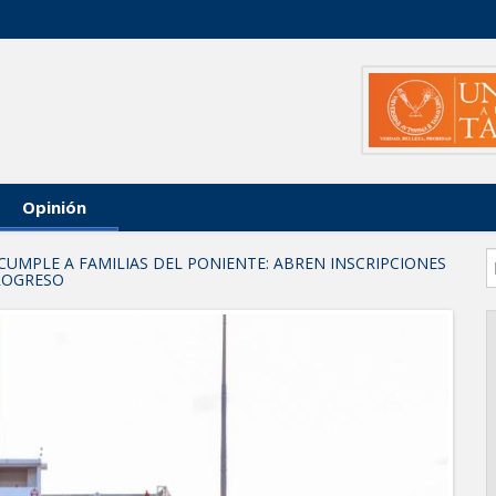
Opinión
CUMPLE A FAMILIAS DEL PONIENTE: ABREN INSCRIPCIONES
PROGRESO
arios en Tampico
AL DE JÓVENES CON TERAPIAS PSICOLÓGICAS GRATUITAS
 investigación en tema de la refinería
ara fortalecer la formación médica y la bioética en Tamaulipas
 EXTREMAR PRECAUCIONES ANTE ALTAS TEMPERATURAS
NAL
poyo social municipal para los reynosenses
eva sede para la Facultad de Arquitectura de la UAT en