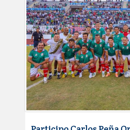
Ciudad Victoria
Agiliza el ITAVU procesos de escri
Tamaulipas
GOBIERNO MUNICIPAL EXHORT
CALOR
Intensificó Municipio programa d
Respalda la SET acuerdos de la C
AVANZAN TRABAJOS DE MODERN
MANTIENE EL RITMO DE LAS OB
Atendió Protección Civil de Reynos
IMPULSA GESTIÓN AMBIENTAL 
Asegura alcalde de Reynosa buen 
GOBIERNO MUNICIPAL Y ESTATA
AGOSTO
Logra STPS la generación de emp
Anunciaron Gobierno Municipal, 
Lleva gobierno de Reynosa progra
Participo Carlos Peña O