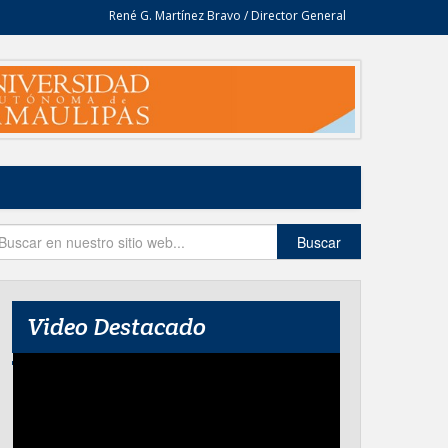
René G. Martínez Bravo / Director General
Buscar
Video Destacado