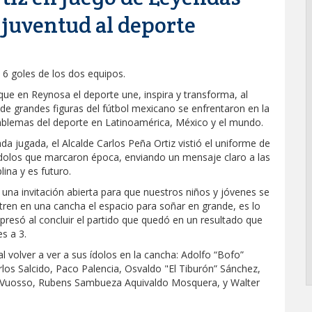
y juventud al deporte
 6 goles de los dos equipos.
que en Reynosa el deporte une, inspira y transforma, al
de grandes figuras del fútbol mexicano se enfrentaron en la
mblemas del deporte en Latinoamérica, México y el mundo.
da jugada, el Alcalde Carlos Peña Ortiz vistió el uniforme de
dolos que marcaron época, enviando un mensaje claro a las
ina y es futuro.
na invitación abierta para que nuestros niños y jóvenes se
ntren en una cancha el espacio para soñar en grande, es lo
resó al concluir el partido que quedó en un resultado que
s a 3.
 volver a ver a sus ídolos en la cancha: Adolfo “Bofo”
os Salcido, Paco Palencia, Osvaldo "El Tiburón” Sánchez,
as Vuosso, Rubens Sambueza Aquivaldo Mosquera, y Walter