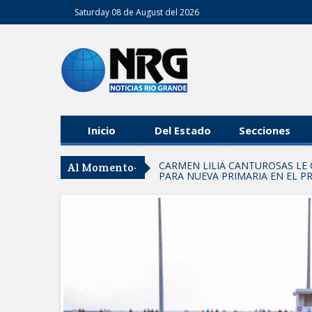
Saturday 08 de August del 2026
Inicio
Del Estado
Secciones
CARMEN LILIA CANTUROSAS LE 
Al Momento-
PARA NUEVA PRIMARIA EN EL 
Entrega SEBIEN paquetes aliment
FORTALECE IMJUVE SALUD MENT
Llama Carlos Peña Ortiz a realizar
Coordinan la SST y SET acciones p
EXHORTA PROTECCIÓN CIVIL A
DURANTE EL PERIODO VACACIO
"Jefes de Familia", programa de a
Supervisa rector Dámaso Anaya nu