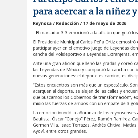
para acercar a la niñez 
Reynosa / Redacción / 17 de mayo de 2026
- El marcador 3-3 emocionó a la afición que gritó los
El Presidente Municipal Carlos Peña Ortiz demostró 
participar ayer en el emotivo Juego de Leyendas don
cancha del Polideportivo a Leyendas Extranjeras, e
Ante una gran afición que llenó las gradas y coreó ca
las Leyendas de México y compartió la cancha con í
nuevas generaciones: el deporte es camino, es discipl
“Estos encuentros son más que un espectáculo. Son u
acerquen al deporte, se alejen de las calles y encue
que buscamos los Gobiernos de transformación”, exp
midió las fuerzas de ambos con un empate de 3 gole
La emocion inundó la añoranza de los reynosenses al
Bautista, Óscar “Conejo” Pérez, Ramón Ramírez, Carl
German Villa, Isaac Terrazas, Andrés Chitiva, Matí
Ayoví, entre otros grandes.