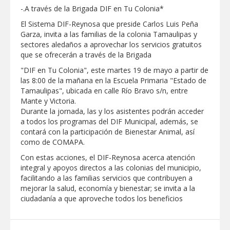
REFUERZA BIENESTAR ANIMAL
-.A través de la Brigada DIF en Tu Colonia*
LABORES DE ATENCIÓN PARA REDUCIR
RIESGO DE ENFERMEDADES EN
El Sistema DIF-Reynosa que preside Carlos Luis Peña
MASCOTAS
Garza, invita a las familias de la colonia Tamaulipas y
Lleva gobierno de Reynosa programa
sectores aledaños a aprovechar los servicios gratuitos
"Acción y Conciencia" a colonia
Integración Familiar
que se ofrecerán a través de la Brigada
CARMEN LILIA CANTUROSAS LE
"DIF en Tu Colonia", este martes 19 de mayo a partir de
CUMPLE A FAMILIAS DEL PONIENTE:
las 8:00 de la mañana en la Escuela Primaria "Estado de
ABREN INSCRIPCIONES PARA NUEVA
Tamaulipas", ubicada en calle Río Bravo s/n, entre
PRIMARIA EN EL PROGRESO
Entrega SEBIEN paquetes alimentarios
Mante y Victoria.
en Tampico
Durante la jornada, las y los asistentes podrán acceder
a todos los programas del DIF Municipal, además, se
FORTALECE IMJUVE SALUD MENTAL DE
contará con la participación de Bienestar Animal, así
JÓVENES CON TERAPIAS PSICOLÓGICAS
como de COMAPA.
GRATUITAS
Con estas acciones, el DIF-Reynosa acerca atención
Llama Carlos Peña Ortiz a realizar
integral y apoyos directos a las colonias del municipio,
investigación en tema de la refinería
facilitando a las familias servicios que contribuyen a
mejorar la salud, economía y bienestar; se invita a la
Coordinan la SST y SET acciones para
ciudadanía a que aproveche todos los beneficios
fortalecer la formación médica y la
bioética en Tamaulipas
EXHORTA PROTECCIÓN CIVIL A
EXTREMAR PRECAUCIONES ANTE