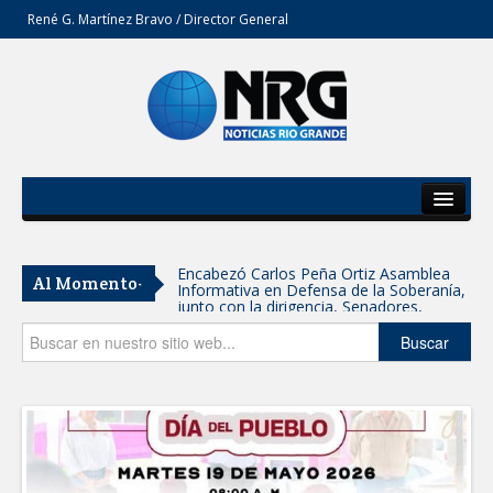
René G. Martínez Bravo / Director General
Inicio
Del Estado
Encabezó Carlos Peña Ortiz Asamblea
Al Momento-
Informativa en Defensa de la Soberanía,
Secciones
junto con la dirigencia, Senadores,
Diputados y Consejeros de MORENA
Tamaulipas participa en Jornada
Opinión
Buscar
Nacional de Reforestación; se plantarán
15 mil árboles: Américo
SE SUMA GOBIERNO DE CARMEN LILIA
CANTUROSAS A JORNADA NACIONAL
DE REFORESTACIÓN
Reynosa refrenda su fuerza morenista:
alrededor de 5 mil personas se suman a