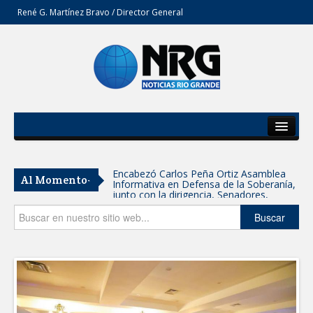
René G. Martínez Bravo / Director General
Inicio
Del Estado
Encabezó Carlos Peña Ortiz Asamblea
Al Momento-
Informativa en Defensa de la Soberanía,
Secciones
junto con la dirigencia, Senadores,
Diputados y Consejeros de MORENA
Tamaulipas participa en Jornada
Opinión
Buscar
Nacional de Reforestación; se plantarán
15 mil árboles: Américo
SE SUMA GOBIERNO DE CARMEN LILIA
CANTUROSAS A JORNADA NACIONAL
DE REFORESTACIÓN
Reynosa refrenda su fuerza morenista:
alrededor de 5 mil personas se suman a