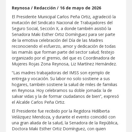
REFUERZA BIENESTAR ANIMAL
Reynosa / Redacción / 16 de mayo de 2026
LABORES DE ATENCIÓN PARA REDUCIR
RIESGO DE ENFERMEDADES EN
El Presidente Municipal Carlos Peña Ortiz, agradeció la
MASCOTAS
Lleva gobierno de Reynosa programa
invitación del Sindicato Nacional de Trabajadores del
"Acción y Conciencia" a colonia
Seguro Social, Sección X, a donde también asistió la
Integración Familiar
Senadora Maki Esther Ortiz Domínguez para ser parte
CARMEN LILIA CANTUROSAS LE
de la emotiva celebración del Día de las Madres
CUMPLE A FAMILIAS DEL PONIENTE:
reconociendo el esfuerzo, amor y dedicación de todas
ABREN INSCRIPCIONES PARA NUEVA
las mamás que forman parte del sector salud; festejo
PRIMARIA EN EL PROGRESO
Entrega SEBIEN paquetes alimentarios
organizado por el gremio, del que es Coordinadora de
en Tampico
Mujeres Rojas Zona Reynosa, Liz Martínez Hernández.
“Las madres trabajadoras del IMSS son ejemplo de
FORTALECE IMJUVE SALUD MENTAL DE
entrega y vocación. Su labor no solo sostiene a sus
JÓVENES CON TERAPIAS PSICOLÓGICAS
GRATUITAS
hogares, también sostiene la salud de miles de familias
en Reynosa. Hoy celebramos su doble jornada: la de
Llama Carlos Peña Ortiz a realizar
salvar vidas y la de formar ciudadanos de bien”, expresó
investigación en tema de la refinería
el Alcalde Carlos Peña Ortiz.
Coordinan la SST y SET acciones para
El Presidente fue recibido por la Regidora Hidilberta
fortalecer la formación médica y la
Velázquez Mendoza, y durante el evento coincidió con
bioética en Tamaulipas
una gran aliada de la salud, la Senadora de la República,
EXHORTA PROTECCIÓN CIVIL A
Doctora Maki Esther Ortiz Domínguez, con quien
EXTREMAR PRECAUCIONES ANTE