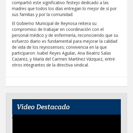
compartió este significativo festejo dedicado a las
ALTAS TEMPERATURAS DURANTE EL
madres que todos los días entregan lo mejor de sí por
PERIODO VACACIONAL
MERCADITA LA RED REUNIRÁ
sus familias y por la comunidad.
EMPRENDIMIENTO, TALLERES Y
ACTIVIDADES FAMILIARES EN PLAZA
El Gobierno Municipal de Reynosa reitera su
HIDALGO
compromiso de trabajar en coordinación con el
personal médico y de enfermería, reconociendo que su
esfuerzo diario es fundamental para mejorar la calidad
de vida de los reynosenses; convivencia en la que
participaron: Isabel Reyes Aguilar, Ana Beatriz Salas
Cazarez, y María del Carmen Martínez Vázquez, entre
otros integrantes de la directiva sindical.
Video Destacado