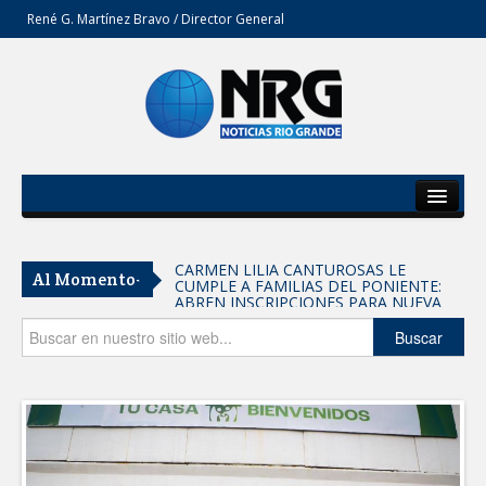
René G. Martínez Bravo / Director General
Inicio
Del Estado
CARMEN LILIA CANTUROSAS LE
Al Momento-
CUMPLE A FAMILIAS DEL PONIENTE:
Secciones
ABREN INSCRIPCIONES PARA NUEVA
PRIMARIA EN EL PROGRESO
Entrega SEBIEN paquetes alimentarios
Opinión
Buscar
en Tampico
FORTALECE IMJUVE SALUD MENTAL DE
JÓVENES CON TERAPIAS PSICOLÓGICAS
GRATUITAS
Llama Carlos Peña Ortiz a realizar
investigación en tema de la refinería