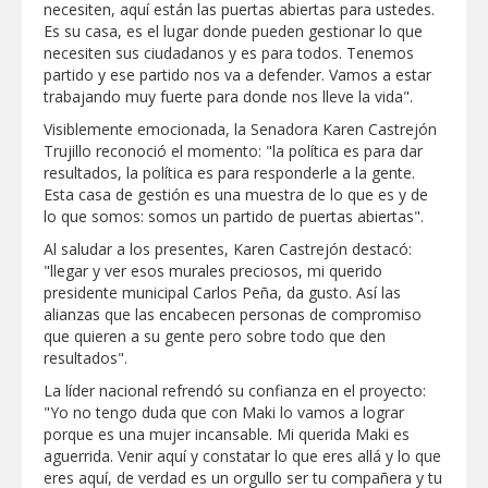
necesiten, aquí están las puertas abiertas para ustedes.
Clases 2026
Es su casa, es el lugar donde pueden gestionar lo que
Lleva gobierno de Reynosa programa
necesiten sus ciudadanos y es para todos. Tenemos
"Acción y Conciencia" a colonia
partido y ese partido nos va a defender. Vamos a estar
Integración Familiar
trabajando muy fuerte para donde nos lleve la vida".
Visiblemente emocionada, la Senadora Karen Castrejón
Trujillo reconoció el momento: "la política es para dar
resultados, la política es para responderle a la gente.
Esta casa de gestión es una muestra de lo que es y de
lo que somos: somos un partido de puertas abiertas".
Al saludar a los presentes, Karen Castrejón destacó:
"llegar y ver esos murales preciosos, mi querido
presidente municipal Carlos Peña, da gusto. Así las
alianzas que las encabecen personas de compromiso
que quieren a su gente pero sobre todo que den
resultados".
La líder nacional refrendó su confianza en el proyecto:
"Yo no tengo duda que con Maki lo vamos a lograr
porque es una mujer incansable. Mi querida Maki es
aguerrida. Venir aquí y constatar lo que eres allá y lo que
eres aquí, de verdad es un orgullo ser tu compañera y tu