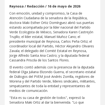
Respalda la SET acuerdos de la
Reynosa / Redacción / 16 de mayo de 2026
CONAEDU sobre redes sociales y
escuelas militarizadas
Con emoción, unidad y compromiso, la Casa de
AVANZAN TRABAJOS DE
Atención Ciudadana de la senadora de la República,
MODERNIZACIÓN EN AVENIDA
doctora Maki Esther Ortiz Domínguez abrió sus puertas
REFORMA; GOBIERNO MUNICIPAL
estando acompañada por la líder nacional del Partido
MANTIENE EL RITMO DE LAS OBRAS
PRIORITARIAS
Atendió Protección Civil de Reynosa
Verde Ecologista de México, Senadora Karen Castrejón
reportes ante lluvias
Trujillo; el líder estatal, Manuel Muñoz Cano; el
presidente municipal de Reynosa, Carlos Peña Ortiz; el
IMPULSA GESTIÓN AMBIENTAL
coordinador local del Partido, Héctor Alejandro Olivares
JORNADA DE MEJORA URBANA EN
Zavala; el delegado del Comité Estatal en Reynosa,
HACIENDA SAN AGUSTÍN
Jorge Alfredo Santa Ana Castro; y la diputada federal
Asegura alcalde de Reynosa buen
Cassandra Priscila de los Santos Flores.
funcionamiento de Presa El Águila
El evento contó además con la presencia de la diputada
federal Olga Juliana Elizondo Guerra, el secretario estatal
GOBIERNO MUNICIPAL Y ESTATAL
de Diálogos del PVEM José Andrés Zorrilla, regidores de
CELEBRARÁN FERIA DEL EMPLEO EL
PRÓXIMO 18 DE AGOSTO
Morena y del Partido Verde, líderes sindicales, militantes,
simpatizantes de toda la entidad y representantes de
Logra STPS la generación de empleo
medios de comunicación.
con más de 6 mil 900 colocaciones en
Tamaulipas
"Esta es su casa de gestión de todos", expresó la
Anunciaron Gobierno Municipal,
Senadora Maki Ortiz al dar la bienvenida. "Lo que
PROFECO y CANACO: Feria de Regreso a