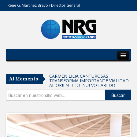
René G. Martínez Bravo / Director General
Inicio
Del Estado
CARMEN LILIA CANTUROSAS
Al Momento-
TRANSFORMA IMPORTANTE VIALIDAD
Secciones
AL ORIENTE DE NUEVO LAREDO
Tomaron vecinos de Integración Familiar
Opinión
Buscar
iniciativa de Acción y Conciencia
Fortalece la UAT el acceso a la
educación superior en comunidades
REFUERZA BIENESTAR ANIMAL
LABORES DE ATENCIÓN PARA REDUCIR