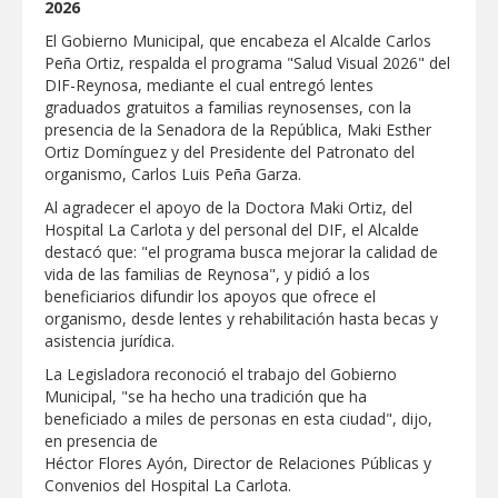
2026
"Jefes de Familia", programa de apoyo
social municipal para los reynosenses
El Gobierno Municipal, que encabeza el Alcalde Carlos
Peña Ortiz, respalda el programa "Salud Visual 2026" del
Supervisa rector Dámaso Anaya nueva
DIF-Reynosa, mediante el cual entregó lentes
sede para la Facultad de Arquitectura de
graduados gratuitos a familias reynosenses, con la
la UAT en Ciudad Victoria
presencia de la Senadora de la República, Maki Esther
Agiliza el ITAVU procesos de
Ortiz Domínguez y del Presidente del Patronato del
escrituración para brindar certeza
organismo, Carlos Luis Peña Garza.
patrimonial a más familias de
Tamaulipas
Al agradecer el apoyo de la Doctora Maki Ortiz, del
GOBIERNO MUNICIPAL EXHORTA A
Hospital La Carlota y del personal del DIF, el Alcalde
PREVENIR ENFERMEDADES DURANTE
LA TEMPORADA DE CALOR
destacó que: "el programa busca mejorar la calidad de
vida de las familias de Reynosa", y pidió a los
Intensificó Municipio programa de
beneficiarios difundir los apoyos que ofrece el
bacheo en cuatro colonias de Reynosa
organismo, desde lentes y rehabilitación hasta becas y
asistencia jurídica.
Respalda la SET acuerdos de la
CONAEDU sobre redes sociales y
La Legisladora reconoció el trabajo del Gobierno
escuelas militarizadas
Municipal, "se ha hecho una tradición que ha
AVANZAN TRABAJOS DE
beneficiado a miles de personas en esta ciudad", dijo,
MODERNIZACIÓN EN AVENIDA
en presencia de
REFORMA; GOBIERNO MUNICIPAL
Héctor Flores Ayón, Director de Relaciones Públicas y
MANTIENE EL RITMO DE LAS OBRAS
PRIORITARIAS
Atendió Protección Civil de Reynosa
Convenios del Hospital La Carlota.
reportes ante lluvias