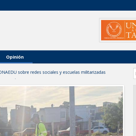
Opinión
ONAEDU sobre redes sociales y escuelas militarizadas
IZACIÓN EN AVENIDA REFORMA; GOBIERNO MUNICIPAL
RAS PRIORITARIAS
a reportes ante lluvias
JORNADA DE MEJORA URBANA EN HACIENDA SAN AGUSTÍN
funcionamiento de Presa El Águila
L CELEBRARÁN FERIA DEL EMPLEO EL PRÓXIMO 18 DE
leo con más de 6 mil 900 colocaciones en Tamaulipas
PROFECO y CANACO: Feria de Regreso a Clases 2026