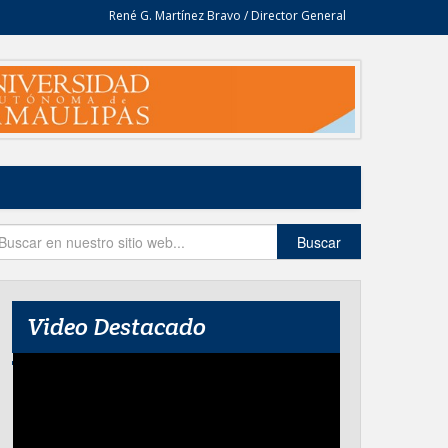
René G. Martínez Bravo / Director General
Buscar
Video Destacado