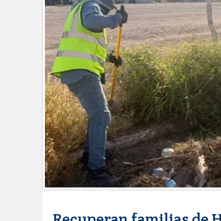
Brindará Familia UAT un modern
GOBIERNO MUNICIPAL ACERCA S
CERQUITA DE TI”
Impulsa STPS ferias del empleo p
Felicitó Carlos Peña Ortiz a más
Norte
GOBIERNO DE CARMEN LILIA CA
GARANTIZAR UN MEJOR SERVIC
Facilita DIF Tamaulipas trámite d
discapacidad
CARMEN LILIA CANTUROSAS CO
LIMPIA EN TAMAULIPAS
Destacó Alcalde Carlos Peña Orti
La UAT, Gobierno del Estado y g
GOBIERNO MUNICIPAL INVITA A
NACIDOS EN CLÍNICA UNE NUEV
Entregó Carlos Peña Ortiz apoy
Esther Ortiz Domínguez
Intensificó Municipio programa d
Recuperan familias de 