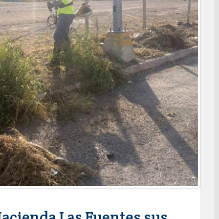
o espacio con sentido humano en la nueva sede del COMASS
ERVICIOS Y APOYOS A FAMILIAS CON “PRESIDENCIA
ara jóvenes en tres regiones de Tamaulipas
 de 390 egresados de la Universidad Tecnológica de Tamaulipas
NTUROSAS INVIERTE EN INFRAESTRUCTURA HÍDRICA PARA
IO DE AGUA POTABLE
e credencial y placas de circulación para personas con
NSOLIDA A NUEVO LAREDO COMO REFERENTE DE ENERGÍA
z respuesta inmediata de servicios municipales ante tormenta
anaderos consolidan proyecto “Carne Tam
 CAMPAÑA DE TAMIZAJE AUDITIVO GRATUITO PARA RECIÉN
A ERA
os de "Mamá Luchona", acompañado por la Senadora Maki
e bacheo en cuatro colonias de Reynosa
Hacienda Las Fuentes sus