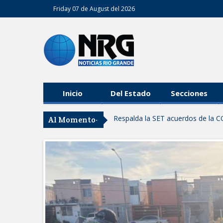
Friday 07 de August del 2026
Inicio
Del Estado
Secciones
Respalda la SET acuerdos de la C
Al Momento-
AVANZAN TRABAJOS DE MODERN
MANTIENE EL RITMO DE LAS OB
Atendió Protección Civil de Reynos
IMPULSA GESTIÓN AMBIENTAL 
Asegura alcalde de Reynosa buen 
GOBIERNO MUNICIPAL Y ESTATA
AGOSTO
Logra STPS la generación de emp
Anunciaron Gobierno Municipal, 