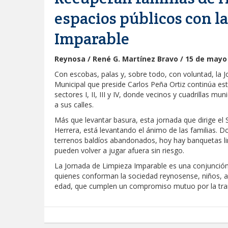
espacios públicos con l
Imparable
Reynosa / René G. Martínez Bravo / 15 de mayo
Con escobas, palas y, sobre todo, con voluntad, la 
Municipal que preside Carlos Peña Ortiz continúa es
sectores I, II, III y IV, donde vecinos y cuadrillas m
a sus calles.
Más que levantar basura, esta jornada que dirige el 
Herrera, está levantando el ánimo de las familias. 
terrenos baldíos abandonados, hoy hay banquetas lim
pueden volver a jugar afuera sin riesgo.
La Jornada de Limpieza Imparable es una conjunción d
quienes conforman la sociedad reynosense, niños, ad
edad, que cumplen un compromiso mutuo por la tran