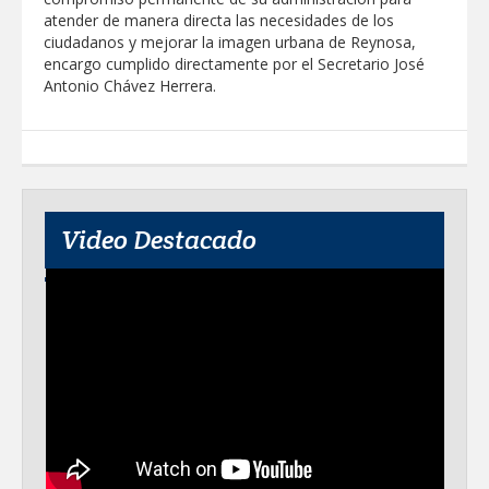
atender de manera directa las necesidades de los
Disney reconoce a nivel mundial talento
ciudadanos y mejorar la imagen urbana de Reynosa,
de estudiante de la UAT
encargo cumplido directamente por el Secretario José
Antonio Chávez Herrera.
Visitó Alcalde a vecinos de Balcones de
Alcalá con programa Subsidio del Agua
Tamaulipas sigue impulsando una
agenda de infraestructura con sentido
humanista
Video Destacado
DIRECCIÓN DE DESARROLLO RURAL
APOYA A GANADEROS DE NUEVO
LAREDO ANTE LA REAPERTURA DE LA
EXPORTACIÓN DE GANADO
Impulsa STPS ferias del empleo para
jóvenes en tres regiones de Tamaulipas