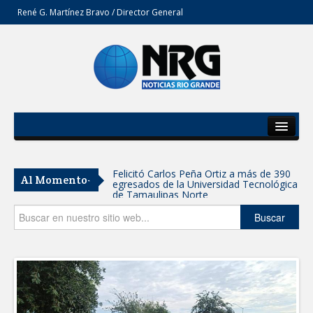
René G. Martínez Bravo / Director General
Inicio
Del Estado
Felicitó Carlos Peña Ortiz a más de 390
Al Momento-
egresados de la Universidad Tecnológica
Secciones
de Tamaulipas Norte
Opinión
Buscar
GOBIERNO DE CARMEN LILIA
CANTUROSAS INVIERTE EN
INFRAESTRUCTURA HÍDRICA PARA
GARANTIZAR UN MEJOR SERVICIO DE
AGUA POTABLE
Facilita DIF Tamaulipas trámite de
credencial y placas de circulación para
personas con discapacidad