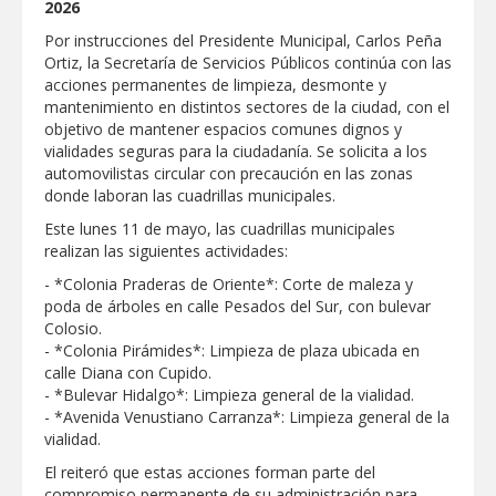
2026
GOBIERNO MUNICIPAL LLEVARÁ
Por instrucciones del Presidente Municipal, Carlos Peña
“PRESIDENCIA CERQUITA DE TI” A LAS
Ortiz, la Secretaría de Servicios Públicos continúa con las
COLONIAS JARDÍN Y SAN RAFAEL
acciones permanentes de limpieza, desmonte y
mantenimiento en distintos sectores de la ciudad, con el
Atiende Gobierno de Reynosa reportes
objetivo de mantener espacios comunes dignos y
ciudadanos
vialidades seguras para la ciudadanía. Se solicita a los
automovilistas circular con precaución en las zonas
donde laboran las cuadrillas municipales.
ATIENDE COMAPA MÁS DE 1800
REPORTES RECIBIDOS A TRAVÉS DEL
Este lunes 11 de mayo, las cuadrillas municipales
073 DURANTE JULIO
realizan las siguientes actividades:
Llevó Carlos Peña Ortiz programa
- *Colonia Praderas de Oriente*: Corte de maleza y
Subsidio del Agua a Valle Soleado
poda de árboles en calle Pesados del Sur, con bulevar
Colosio.
- *Colonia Pirámides*: Limpieza de plaza ubicada en
Prepara DIF Tamaulipas actividades para
calle Diana con Cupido.
conmemorar el mes de las personas
- *Bulevar Hidalgo*: Limpieza general de la vialidad.
adultas mayores
- *Avenida Venustiano Carranza*: Limpieza general de la
vialidad.
ESCUELA DE MÚSICA DEL SISTEMA DIF
ABRE INSCRIPCIONES PARA EL CICLO
El reiteró que estas acciones forman parte del
AGOSTO-DICIEMBRE
compromiso permanente de su administración para