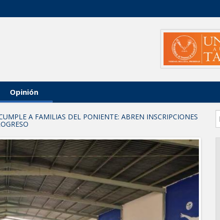
Opinión
CUMPLE A FAMILIAS DEL PONIENTE: ABREN INSCRIPCIONES
PROGRESO
arios en Tampico
AL DE JÓVENES CON TERAPIAS PSICOLÓGICAS GRATUITAS
 investigación en tema de la refinería
ara fortalecer la formación médica y la bioética en Tamaulipas
 EXTREMAR PRECAUCIONES ANTE ALTAS TEMPERATURAS
NAL
poyo social municipal para los reynosenses
eva sede para la Facultad de Arquitectura de la UAT en