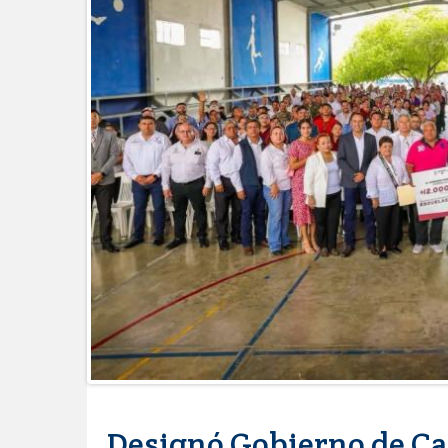
Ciudad Victoria
Agiliza el ITAVU procesos de escri
Tamaulipas
GOBIERNO MUNICIPAL EXHORT
CALOR
Intensificó Municipio programa d
Respalda la SET acuerdos de la C
AVANZAN TRABAJOS DE MODERN
MANTIENE EL RITMO DE LAS OB
Atendió Protección Civil de Reynos
IMPULSA GESTIÓN AMBIENTAL 
Asegura alcalde de Reynosa buen 
GOBIERNO MUNICIPAL Y ESTATA
AGOSTO
Logra STPS la generación de emp
Anunciaron Gobierno Municipal, 
Lleva gobierno de Reynosa progra
Designó Gobierno de Car