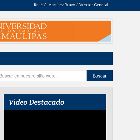
René G. Martínez Bravo / Director General
Buscar
Video Destacado