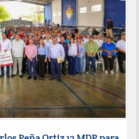
turación para brindar certeza patrimonial a más familias de
A A PREVENIR ENFERMEDADES DURANTE LA TEMPORADA DE
e bacheo en cuatro colonias de Reynosa
ONAEDU sobre redes sociales y escuelas militarizadas
IZACIÓN EN AVENIDA REFORMA; GOBIERNO MUNICIPAL
RAS PRIORITARIAS
a reportes ante lluvias
JORNADA DE MEJORA URBANA EN HACIENDA SAN AGUSTÍN
funcionamiento de Presa El Águila
L CELEBRARÁN FERIA DEL EMPLEO EL PRÓXIMO 18 DE
leo con más de 6 mil 900 colocaciones en Tamaulipas
PROFECO y CANACO: Feria de Regreso a Clases 2026
ma "Acción y Conciencia" a colonia Integración Familiar
los Peña Ortiz 12 MDP para