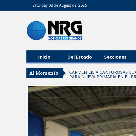
Saturday 08 de August del 2026
Inicio
Del Estado
Secciones
CARMEN LILIA CANTUROSAS LE 
Al Momento-
PARA NUEVA PRIMARIA EN EL 
Entrega SEBIEN paquetes aliment
FORTALECE IMJUVE SALUD MENT
Llama Carlos Peña Ortiz a realizar
Coordinan la SST y SET acciones p
EXHORTA PROTECCIÓN CIVIL A
DURANTE EL PERIODO VACACIO
"Jefes de Familia", programa de a
Supervisa rector Dámaso Anaya nu