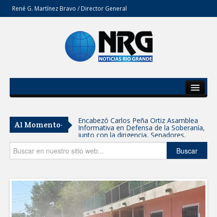
René G. Martínez Bravo / Director General
Inicio
Del Estado
Encabezó Carlos Peña Ortiz Asamblea
Al Momento-
Informativa en Defensa de la Soberanía,
Secciones
junto con la dirigencia, Senadores,
Diputados y Consejeros de MORENA
Tamaulipas participa en Jornada
Opinión
Buscar
Nacional de Reforestación; se plantarán
15 mil árboles: Américo
SE SUMA GOBIERNO DE CARMEN LILIA
CANTUROSAS A JORNADA NACIONAL
DE REFORESTACIÓN
Reynosa refrenda su fuerza morenista:
alrededor de 5 mil personas se suman a