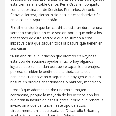
REFUERZA BIENESTAR ANIMAL
este viernes el alcalde Carlos Peña Ortiz, en conjunto
LABORES DE ATENCIÓN PARA REDUCIR
con el coordinador de Servicios Primarios, Antonio
RIESGO DE ENFERMEDADES EN
Chávez Herrera, dieron inicio con la descacharrización
MASCOTAS
Lleva gobierno de Reynosa programa
en la colonia Aquiles Serdán.
"Acción y Conciencia" a colonia
Integración Familiar
El edil mencionó que las cuadrillas estarán durante una
semana completa en este sector, por lo que pide a los
CARMEN LILIA CANTUROSAS LE
habitantes de este sector a que se sumen a esta
CUMPLE A FAMILIAS DEL PONIENTE:
ABREN INSCRIPCIONES PARA NUEVA
iniciativa para que saquen toda la basura que tienen en
PRIMARIA EN EL PROGRESO
sus casas.
Entrega SEBIEN paquetes alimentarios
en Tampico
“A un año de la inundación que vivimos en Reynosa,
este tipo de acciones ayudan mucho hay algunos
FORTALECE IMJUVE SALUD MENTAL DE
lugares que se inundan porque se tapan los drenajes,
JÓVENES CON TERAPIAS PSICOLÓGICAS
por eso también le pedimos a la ciudadanía que
GRATUITAS
denuncie cuando vean o sepan que hay gente que tira
Llama Carlos Peña Ortiz a realizar
basura en predios abandonados o baldíos”, mencionó.
investigación en tema de la refinería
Precisó que además de dar una mala imagen
contamina, porque la mayoría de los vecinos son los
Coordinan la SST y SET acciones para
que tiran la basura en eses lugares, por lo que reitera la
fortalecer la formación médica y la
bioética en Tamaulipas
invitación a que denuncien este tipo de actos
directamente en la secretaria de Desarrollo Urbano y
EXHORTA PROTECCIÓN CIVIL A
Medio Ambiente o en Servicios Primarios.
EXTREMAR PRECAUCIONES ANTE