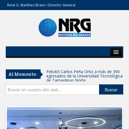
René G. Martínez Bravo / Director General
Inicio
Del Estado
Felicitó Carlos Peña Ortiz a más de 390
Al Momento-
egresados de la Universidad Tecnológica
Secciones
de Tamaulipas Norte
Opinión
Buscar
GOBIERNO DE CARMEN LILIA
CANTUROSAS INVIERTE EN
INFRAESTRUCTURA HÍDRICA PARA
GARANTIZAR UN MEJOR SERVICIO DE
AGUA POTABLE
Facilita DIF Tamaulipas trámite de
credencial y placas de circulación para
personas con discapacidad