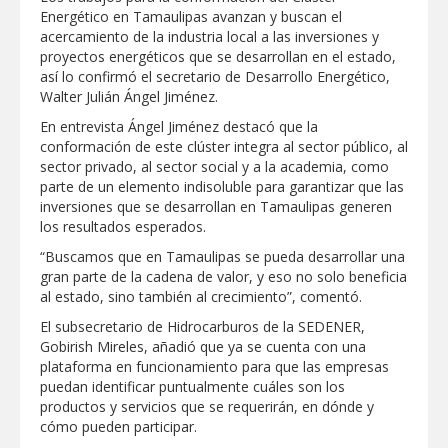
Energético en Tamaulipas avanzan y buscan el
GOBIERNO MUNICIPAL LLEVARÁ
acercamiento de la industria local a las inversiones y
“PRESIDENCIA CERQUITA DE TI” A LAS
proyectos energéticos que se desarrollan en el estado,
COLONIAS JARDÍN Y SAN RAFAEL
así lo confirmó el secretario de Desarrollo Energético,
Walter Julián Ángel Jiménez.
Atiende Gobierno de Reynosa reportes
ciudadanos
En entrevista Ángel Jiménez destacó que la
conformación de este clúster integra al sector público, al
sector privado, al sector social y a la academia, como
ATIENDE COMAPA MÁS DE 1800
parte de un elemento indisoluble para garantizar que las
REPORTES RECIBIDOS A TRAVÉS DEL
inversiones que se desarrollan en Tamaulipas generen
073 DURANTE JULIO
los resultados esperados.
Llevó Carlos Peña Ortiz programa
“Buscamos que en Tamaulipas se pueda desarrollar una
Subsidio del Agua a Valle Soleado
gran parte de la cadena de valor, y eso no solo beneficia
al estado, sino también al crecimiento”, comentó.
El subsecretario de Hidrocarburos de la SEDENER,
Prepara DIF Tamaulipas actividades para
conmemorar el mes de las personas
Gobirish Mireles, añadió que ya se cuenta con una
adultas mayores
plataforma en funcionamiento para que las empresas
puedan identificar puntualmente cuáles son los
ESCUELA DE MÚSICA DEL SISTEMA DIF
productos y servicios que se requerirán, en dónde y
ABRE INSCRIPCIONES PARA EL CICLO
cómo pueden participar.
AGOSTO-DICIEMBRE