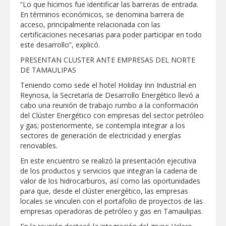
“Lo que hicimos fue identificar las barreras de entrada.
En términos económicos, se denomina barrera de
Disney reconoce a nivel mundial talento
de estudiante de la UAT
acceso, principalmente relacionada con las
certificaciones necesarias para poder participar en todo
este desarrollo”, explicó.
Visitó Alcalde a vecinos de Balcones de
PRESENTAN CLUSTER ANTE EMPRESAS DEL NORTE
Alcalá con programa Subsidio del Agua
DE TAMAULIPAS
Teniendo como sede el hotel Holiday Inn Industrial en
Tamaulipas sigue impulsando una
Reynosa, la Secretaría de Desarrollo Energético llevó a
agenda de infraestructura con sentido
cabo una reunión de trabajo rumbo a la conformación
humanista
del Clúster Energético con empresas del sector petróleo
y gas; posteriormente, se contempla integrar a los
DIRECCIÓN DE DESARROLLO RURAL
sectores de generación de electricidad y energías
APOYA A GANADEROS DE NUEVO
LAREDO ANTE LA REAPERTURA DE LA
renovables.
EXPORTACIÓN DE GANADO
En este encuentro se realizó la presentación ejecutiva
Impulsa STPS ferias del empleo para
de los productos y servicios que integran la cadena de
jóvenes en tres regiones de Tamaulipas
valor de los hidrocarburos, así como las oportunidades
para que, desde el clúster energético, las empresas
locales se vinculen con el portafolio de proyectos de las
empresas operadoras de petróleo y gas en Tamaulipas.