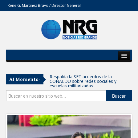
René G. Martínez Bravo / Director General
Inicio
Del Estado
Respalda la SET acuerdos de la
Al Momento-
CONAEDU sobre redes sociales y
Secciones
escuelas militarizadas
Opinión
Buscar
AVANZAN TRABAJOS DE
MODERNIZACIÓN EN AVENIDA
REFORMA; GOBIERNO MUNICIPAL
MANTIENE EL RITMO DE LAS OBRAS
PRIORITARIAS
Atendió Protección Civil de Reynosa
reportes ante lluvias