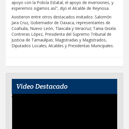
apoyo con la Policía Estatal, el apoyo de inversiones, y
esperemos sigamos así", dijo el Alcalde de Reynosa.
Destacó Alcalde Carlos Peña Ortiz
respuesta inmediata de servicios
Asistieron entre otros destacados invitados: Salomón
municipales ante tormenta
Jara Cruz, Gobernador de Oaxaca, representantes de
Coahuila, Nuevo León, Tlaxcala y Veracruz; Tania Gisela
La UAT, Gobierno del Estado y
Contreras López, Presidenta del Supremo Tribunal de
ganaderos consolidan proyecto “Carne
Tam
Justicia de Tamaulipas; Magistradas y Magistrados,
Diputados Locales; Alcaldes y Presidentas Municipales.
GOBIERNO MUNICIPAL INVITA A
CAMPAÑA DE TAMIZAJE AUDITIVO
GRATUITO PARA RECIÉN NACIDOS EN
CLÍNICA UNE NUEVA ERA
Entregó Carlos Peña Ortiz apoyos de
"Mamá Luchona", acompañado por la
Senadora Maki Esther Ortiz Domínguez
Video Destacado
Intensificó Municipio programa de
bacheo en cuatro colonias de Reynosa