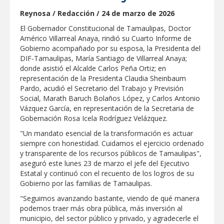
Reynosa / Redacción / 24 de marzo de 2026
GOBIERNO MUNICIPAL ACERCA
SERVICIOS Y APOYOS A FAMILIAS CON
El Gobernador Constitucional de Tamaulipas, Doctor
“PRESIDENCIA CERQUITA DE TI”
Américo Villarreal Anaya, rindió su Cuarto Informe de
Gobierno acompañado por su esposa, la Presidenta del
Impulsa STPS ferias del empleo para
DIF-Tamaulipas, María Santiago de Villarreal Anaya;
jóvenes en tres regiones de Tamaulipas
donde asistió el Alcalde Carlos Peña Ortiz; en
representación de la Presidenta Claudia Sheinbaum
Pardo, acudió el Secretario del Trabajo y Previsión
Felicitó Carlos Peña Ortiz a más de 390
egresados de la Universidad Tecnológica
Social, Marath Baruch Bolaños López, y Carlos Antonio
de Tamaulipas Norte
Vázquez García, en representación de la Secretaria de
Gobernación Rosa Icela Rodríguez Velázquez.
GOBIERNO DE CARMEN LILIA
"Un mandato esencial de la transformación es actuar
CANTUROSAS INVIERTE EN
INFRAESTRUCTURA HÍDRICA PARA
siempre con honestidad. Cuidamos el ejercicio ordenado
GARANTIZAR UN MEJOR SERVICIO DE
y transparente de los recursos públicos de Tamaulipas",
AGUA POTABLE
aseguró este lunes 23 de marzo el jefe del Ejecutivo
Facilita DIF Tamaulipas trámite de
credencial y placas de circulación para
Estatal y continuó con el recuento de los logros de su
personas con discapacidad
Gobierno por las familias de Tamaulipas.
"Seguimos avanzando bastante, viendo de qué manera
CARMEN LILIA CANTUROSAS
podemos traer más obra pública, más inversión al
CONSOLIDA A NUEVO LAREDO COMO
REFERENTE DE ENERGÍA LIMPIA EN
municipio, del sector público y privado, y agradecerle el
TAMAULIPAS