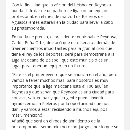
Respalda la SET acuerdos de la
Con la finalidad que la afición del béisbol en Reynosa
CONAEDU sobre redes sociales y
pueda disfrutar de un partido de liga con un equipo
escuelas militarizadas
profesional, en el mes de marzo Los Rieleros de
AVANZAN TRABAJOS DE
Aguascalientes estarán en la ciudad para llevar a cabo
MODERNIZACIÓN EN AVENIDA
su pretemporada.
REFORMA; GOBIERNO MUNICIPAL
MANTIENE EL RITMO DE LAS OBRAS
En rueda de prensa, el presidente municipal de Reynosa,
PRIORITARIAS
Atendió Protección Civil de Reynosa
Carlos Peña Ortiz, destacó que esto servirá además de
reportes ante lluvias
traer encuentros importantes para la gran afición que
tiene el rey de los deportes, será para demostrarle a la
IMPULSA GESTIÓN AMBIENTAL
Liga Mexicana de Béisbol, que este municipio es un
JORNADA DE MEJORA URBANA EN
HACIENDA SAN AGUSTÍN
lugar para tener un equipo en un futuro.
Asegura alcalde de Reynosa buen
“Este es el primer evento que se anuncia en el año, pero
funcionamiento de Presa El Águila
vamos a tener muchos más, para nosotros es muy
importante que la liga mexicana este al 100 aquí en
GOBIERNO MUNICIPAL Y ESTATAL
Reynosa y que sepan que Reynosa es una ciudad para
CELEBRARÁN FERIA DEL EMPLEO EL
convivir, salir en paz y que la gente puede invertir,
PRÓXIMO 18 DE AGOSTO
agradecemos a Rieleros por la oportunidad que nos
Logra STPS la generación de empleo
dan, y vamos a estar recibiendo a muchos equipos
con más de 6 mil 900 colocaciones en
más”, mencionó.
Tamaulipas
Añadió que será en el mes de abril dentro de la
Anunciaron Gobierno Municipal,
pretemporada, serán mínimo ocho juegos, por lo que se
PROFECO y CANACO: Feria de Regreso a