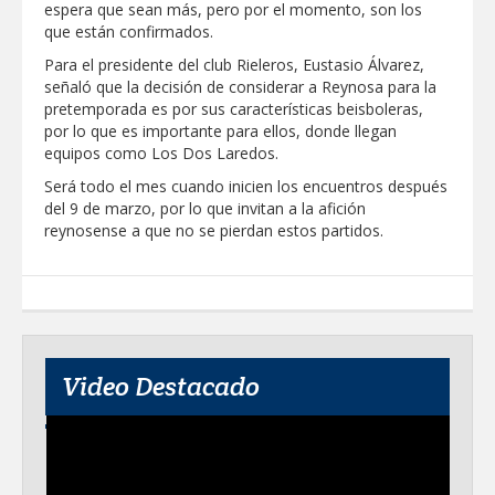
espera que sean más, pero por el momento, son los
Clases 2026
que están confirmados.
Lleva gobierno de Reynosa programa
Para el presidente del club Rieleros, Eustasio Álvarez,
"Acción y Conciencia" a colonia
Integración Familiar
señaló que la decisión de considerar a Reynosa para la
pretemporada es por sus características beisboleras,
por lo que es importante para ellos, donde llegan
equipos como Los Dos Laredos.
Será todo el mes cuando inicien los encuentros después
del 9 de marzo, por lo que invitan a la afición
reynosense a que no se pierdan estos partidos.
Video Destacado