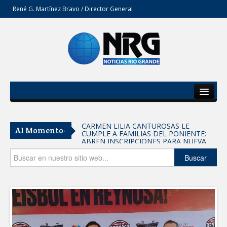
René G. Martínez Bravo / Director General
Inicio
Del Estado
CARMEN LILIA CANTUROSAS LE
Al Momento-
CUMPLE A FAMILIAS DEL PONIENTE:
Secciones
ABREN INSCRIPCIONES PARA NUEVA
PRIMARIA EN EL PROGRESO
Entrega SEBIEN paquetes alimentarios
Opinión
Buscar
en Tampico
FORTALECE IMJUVE SALUD MENTAL DE
JÓVENES CON TERAPIAS PSICOLÓGICAS
GRATUITAS
Llama Carlos Peña Ortiz a realizar
investigación en tema de la refinería