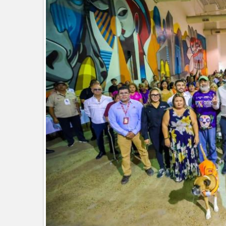
La UAT, Gobierno del Estado y g
GOBIERNO MUNICIPAL INVITA A
NACIDOS EN CLÍNICA UNE NUEV
Entregó Carlos Peña Ortiz apoy
Esther Ortiz Domínguez
Instala Sector Salud Comité Estata
humanitario a los pacientes
GOBIERNO MUNICIPAL LLEVARÁ “
SAN RAFAEL
Atiende Gobierno de Reynosa rep
ATIENDE COMAPA MÁS DE 1800 
Llevó Carlos Peña Ortiz programa
Prepara DIF Tamaulipas activida
ESCUELA DE MÚSICA DEL SISTE
DICIEMBRE
Disney reconoce a nivel mundial t
Visitó Alcalde a vecinos de Balco
Tamaulipas sigue impulsando una 
DIRECCIÓN DE DESARROLLO RU
REAPERTURA DE LA EXPORTAC
Impulsa STPS ferias del empleo p