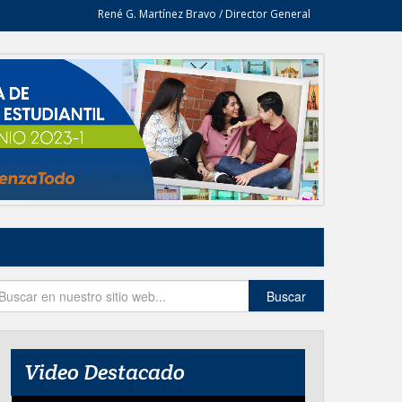
René G. Martínez Bravo / Director General
Buscar
Video Destacado