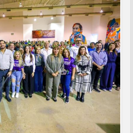
anaderos consolidan proyecto “Carne Tam
 CAMPAÑA DE TAMIZAJE AUDITIVO GRATUITO PARA RECIÉN
A ERA
os de "Mamá Luchona", acompañado por la Senadora Maki
l de Calidad en Salud para garantizar un trato digno y
PRESIDENCIA CERQUITA DE TI” A LAS COLONIAS JARDÍN Y
ortes ciudadanos
REPORTES RECIBIDOS A TRAVÉS DEL 073 DURANTE JULIO
 Subsidio del Agua a Valle Soleado
des para conmemorar el mes de las personas adultas mayores
MA DIF ABRE INSCRIPCIONES PARA EL CICLO AGOSTO-
alento de estudiante de la UAT
nes de Alcalá con programa Subsidio del Agua
agenda de infraestructura con sentido humanista
RAL APOYA A GANADEROS DE NUEVO LAREDO ANTE LA
IÓN DE GANADO
ara jóvenes en tres regiones de Tamaulipas