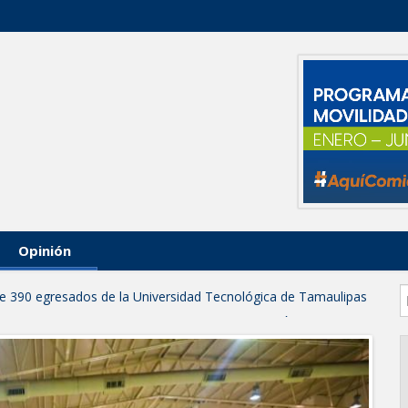
Opinión
 de 390 egresados de la Universidad Tecnológica de Tamaulipas
NTUROSAS INVIERTE EN INFRAESTRUCTURA HÍDRICA PARA
IO DE AGUA POTABLE
e credencial y placas de circulación para personas con
NSOLIDA A NUEVO LAREDO COMO REFERENTE DE ENERGÍA
z respuesta inmediata de servicios municipales ante tormenta