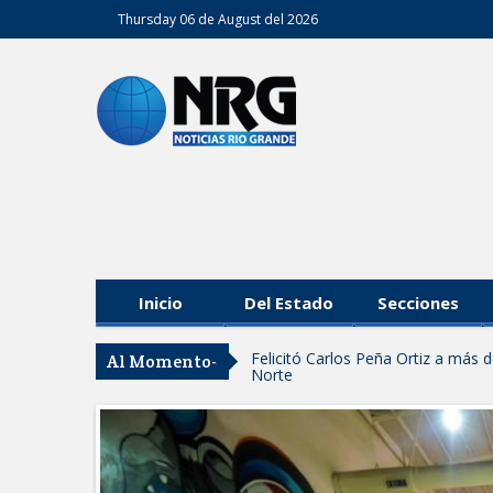
Thursday 06 de August del 2026
Inicio
Del Estado
Secciones
Felicitó Carlos Peña Ortiz a más
Al Momento-
Norte
GOBIERNO DE CARMEN LILIA CA
GARANTIZAR UN MEJOR SERVIC
Facilita DIF Tamaulipas trámite d
discapacidad
CARMEN LILIA CANTUROSAS CO
LIMPIA EN TAMAULIPAS
Destacó Alcalde Carlos Peña Orti