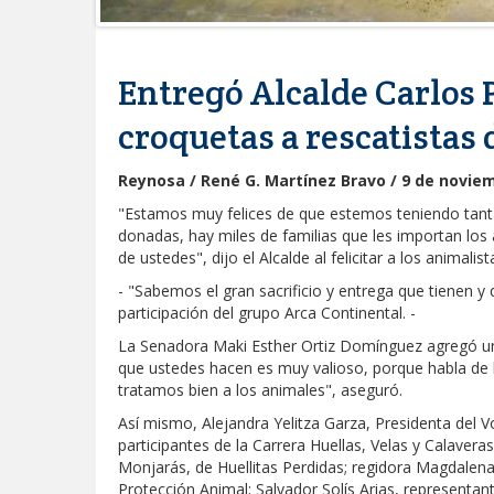
Entregó Alcalde Carlos P
croquetas a rescatistas
Reynosa / René G. Martínez Bravo / 9 de novie
"Estamos muy felices de que estemos teniendo tanta
donadas, hay miles de familias que les importan los
de ustedes", dijo el Alcalde al felicitar a los animalist
- "Sabemos el gran sacrificio y entrega que tienen 
participación del grupo Arca Continental. -
La Senadora Maki Esther Ortiz Domínguez agregó un d
que ustedes hacen es muy valioso, porque habla de
tratamos bien a los animales", aseguró.
Así mismo, Alejandra Yelitza Garza, Presidenta del 
participantes de la Carrera Huellas, Velas y Calavera
Monjarás, de Huellitas Perdidas; regidora Magdalen
Protección Animal; Salvador Solís Arias, represent