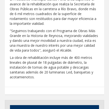
Respalda la SET acuerdos de la
avance de la rehabilitación que realiza la Secretaría de
CONAEDU sobre redes sociales y
Obras Públicas en la carretera a Río Bravo, donde más
escuelas militarizadas
de 6 mil metros cuadrados de la superficie de
AVANZAN TRABAJOS DE
rodamiento son restituidos para dar mayor eficiencia a
MODERNIZACIÓN EN AVENIDA
la importante vialidad.
REFORMA; GOBIERNO MUNICIPAL
MANTIENE EL RITMO DE LAS OBRAS
"Seguimos trabajando con el Programa de Obras Más
PRIORITARIAS
Atendió Protección Civil de Reynosa
Grande en la Historia de Reynosa, mejorando vialidades
reportes ante lluvias
y dando una mejor movilidad a nuestra ciudad, esta es
una muestra de nuestro interés por una mejor calidad
IMPULSA GESTIÓN AMBIENTAL
de vida para todos", aseguró el Alcalde.
JORNADA DE MEJORA URBANA EN
HACIENDA SAN AGUSTÍN
La obra de rehabilitación incluye más de 400 metros
Asegura alcalde de Reynosa buen
lineales de pluvial de 18 pulgadas de diámetro, la
funcionamiento de Presa El Águila
instalación de tomas de agua potable y descargas
sanitarias además de 20 luminarias Led, banquetas y
GOBIERNO MUNICIPAL Y ESTATAL
acotamienotos.
CELEBRARÁN FERIA DEL EMPLEO EL
PRÓXIMO 18 DE AGOSTO
Logra STPS la generación de empleo
con más de 6 mil 900 colocaciones en
Tamaulipas
Anunciaron Gobierno Municipal,
PROFECO y CANACO: Feria de Regreso a