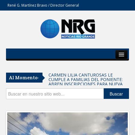
René G. Martínez Bravo / Director General
Inicio
Del Estado
CARMEN LILIA CANTUROSAS LE
Al Momento-
CUMPLE A FAMILIAS DEL PONIENTE:
Secciones
ABREN INSCRIPCIONES PARA NUEVA
PRIMARIA EN EL PROGRESO
Entrega SEBIEN paquetes alimentarios
Opinión
Buscar
en Tampico
FORTALECE IMJUVE SALUD MENTAL DE
JÓVENES CON TERAPIAS PSICOLÓGICAS
GRATUITAS
Llama Carlos Peña Ortiz a realizar
investigación en tema de la refinería