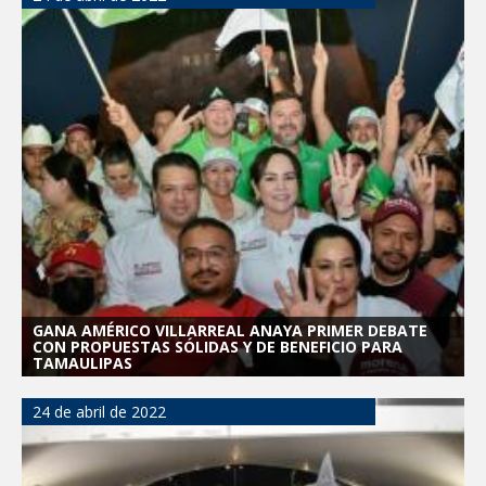
Destacó Alcalde Carlos Peña Ortiz
respuesta inmediata de servicios
municipales ante tormenta
La UAT, Gobierno del Estado y
ganaderos consolidan proyecto “Carne
Tam
GOBIERNO MUNICIPAL INVITA A
CAMPAÑA DE TAMIZAJE AUDITIVO
GRATUITO PARA RECIÉN NACIDOS EN
CLÍNICA UNE NUEVA ERA
Entregó Carlos Peña Ortiz apoyos de
"Mamá Luchona", acompañado por la
Senadora Maki Esther Ortiz Domínguez
GANA AMÉRICO VILLARREAL ANAYA PRIMER DEBATE
CON PROPUESTAS SÓLIDAS Y DE BENEFICIO PARA
Instala Sector Salud Comité Estatal de
TAMAULIPAS
Calidad en Salud para garantizar un trato
digno y humanitario a los pacientes
24 de abril de 2022
GOBIERNO MUNICIPAL LLEVARÁ
“PRESIDENCIA CERQUITA DE TI” A LAS
COLONIAS JARDÍN Y SAN RAFAEL