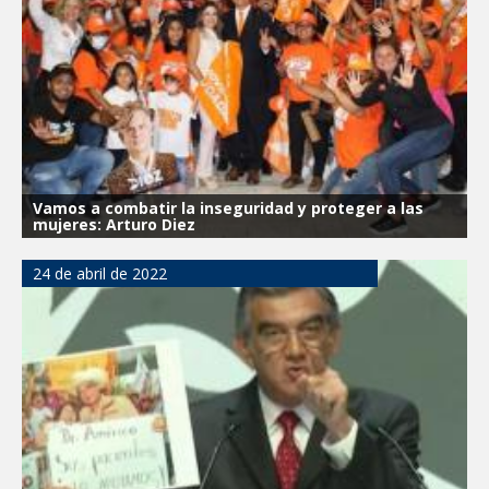
Visitó Alcalde a vecinos de Balcones de
Alcalá con programa Subsidio del Agua
Tamaulipas sigue impulsando una
agenda de infraestructura con sentido
humanista
DIRECCIÓN DE DESARROLLO RURAL
Vamos a combatir la inseguridad y proteger a las
APOYA A GANADEROS DE NUEVO
mujeres: Arturo Diez
LAREDO ANTE LA REAPERTURA DE LA
EXPORTACIÓN DE GANADO
24 de abril de 2022
Impulsa STPS ferias del empleo para
jóvenes en tres regiones de Tamaulipas
Felicitó Carlos Peña Ortiz a más de 390
egresados de la Universidad Tecnológica
de Tamaulipas Norte