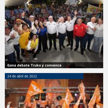
Atiende Gobierno de Reynosa reportes
ciudadanos
ATIENDE COMAPA MÁS DE 1800
REPORTES RECIBIDOS A TRAVÉS DEL
073 DURANTE JULIO
Llevó Carlos Peña Ortiz programa
Subsidio del Agua a Valle Soleado
Prepara DIF Tamaulipas actividades para
conmemorar el mes de las personas
Gana debate Truko y convence
adultas mayores
24 de abril de 2022
ESCUELA DE MÚSICA DEL SISTEMA DIF
ABRE INSCRIPCIONES PARA EL CICLO
AGOSTO-DICIEMBRE
Disney reconoce a nivel mundial talento
de estudiante de la UAT