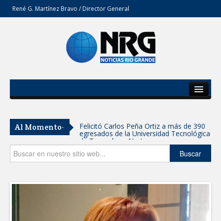
René G. Martínez Bravo / Director General
Inicio
Del Estado
Felicitó Carlos Peña Ortiz a más de 390
Al Momento-
egresados de la Universidad Tecnológica
Secciones
de Tamaulipas Norte
Opinión
Buscar
GOBIERNO DE CARMEN LILIA
CANTUROSAS INVIERTE EN
INFRAESTRUCTURA HÍDRICA PARA
GARANTIZAR UN MEJOR SERVICIO DE
AGUA POTABLE
Facilita DIF Tamaulipas trámite de
credencial y placas de circulación para
personas con discapacidad