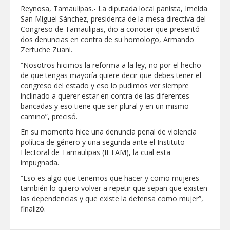
Reynosa, Tamaulipas.- La diputada local panista, Imelda
GOBIERNO MUNICIPAL LLEVARÁ
San Miguel Sánchez, presidenta de la mesa directiva del
“PRESIDENCIA CERQUITA DE TI” A LAS
Congreso de Tamaulipas, dio a conocer que presentó
COLONIAS JARDÍN Y SAN RAFAEL
dos denuncias en contra de su homologo, Armando
Zertuche Zuani.
Atiende Gobierno de Reynosa reportes
ciudadanos
“Nosotros hicimos la reforma a la ley, no por el hecho
de que tengas mayoría quiere decir que debes tener el
congreso del estado y eso lo pudimos ver siempre
ATIENDE COMAPA MÁS DE 1800
inclinado a querer estar en contra de las diferentes
REPORTES RECIBIDOS A TRAVÉS DEL
bancadas y eso tiene que ser plural y en un mismo
073 DURANTE JULIO
camino”, precisó.
Llevó Carlos Peña Ortiz programa
En su momento hice una denuncia penal de violencia
Subsidio del Agua a Valle Soleado
política de género y una segunda ante el Instituto
Electoral de Tamaulipas (IETAM), la cual esta
impugnada.
Prepara DIF Tamaulipas actividades para
conmemorar el mes de las personas
“Eso es algo que tenemos que hacer y como mujeres
adultas mayores
también lo quiero volver a repetir que sepan que existen
las dependencias y que existe la defensa como mujer”,
ESCUELA DE MÚSICA DEL SISTEMA DIF
finalizó.
ABRE INSCRIPCIONES PARA EL CICLO
AGOSTO-DICIEMBRE