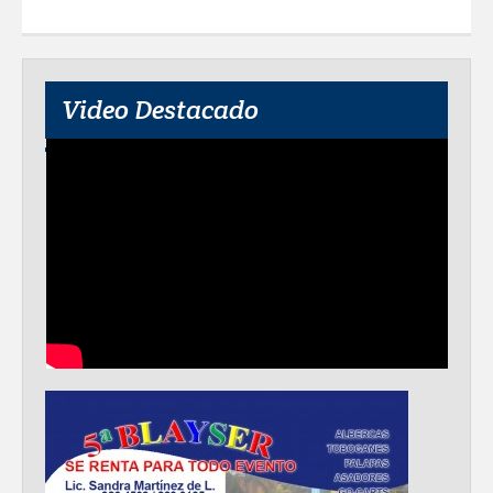
Disney reconoce a nivel mundial talento
de estudiante de la UAT
Video Destacado
Visitó Alcalde a vecinos de Balcones de
Alcalá con programa Subsidio del Agua
Tamaulipas sigue impulsando una
agenda de infraestructura con sentido
humanista
DIRECCIÓN DE DESARROLLO RURAL
APOYA A GANADEROS DE NUEVO
LAREDO ANTE LA REAPERTURA DE LA
EXPORTACIÓN DE GANADO
Impulsa STPS ferias del empleo para
jóvenes en tres regiones de Tamaulipas