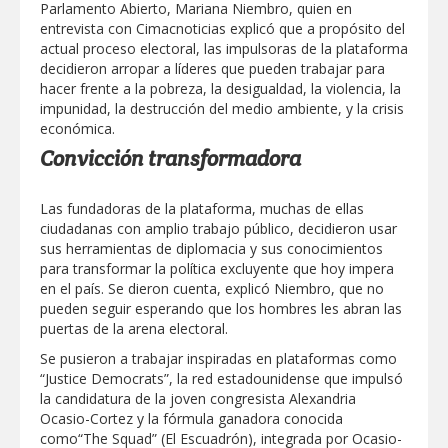
Parlamento Abierto, Mariana Niembro, quien en
Clases 2026
entrevista con Cimacnoticias explicó que a propósito del
Lleva gobierno de Reynosa programa
actual proceso electoral, las impulsoras de la plataforma
"Acción y Conciencia" a colonia
decidieron arropar a líderes que pueden trabajar para
Integración Familiar
hacer frente a la pobreza, la desigualdad, la violencia, la
impunidad, la destrucción del medio ambiente, y la crisis
económica.
Convicción transformadora
Las fundadoras de la plataforma, muchas de ellas
ciudadanas con amplio trabajo público, decidieron usar
sus herramientas de diplomacia y sus conocimientos
para transformar la política excluyente que hoy impera
en el país. Se dieron cuenta, explicó Niembro, que no
pueden seguir esperando que los hombres les abran las
puertas de la arena electoral.
Se pusieron a trabajar inspiradas en plataformas como
“Justice Democrats”, la red estadounidense que impulsó
la candidatura de la joven congresista Alexandria
Ocasio-Cortez y la fórmula ganadora conocida
como“The Squad” (El Escuadrón), integrada por Ocasio-