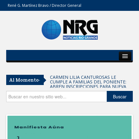
René G. Martínez Bravo / Director General
Inicio
Del Estado
CARMEN LILIA CANTUROSAS LE
Al Momento-
CUMPLE A FAMILIAS DEL PONIENTE:
Secciones
ABREN INSCRIPCIONES PARA NUEVA
PRIMARIA EN EL PROGRESO
Entrega SEBIEN paquetes alimentarios
Opinión
Buscar
en Tampico
FORTALECE IMJUVE SALUD MENTAL DE
JÓVENES CON TERAPIAS PSICOLÓGICAS
GRATUITAS
Llama Carlos Peña Ortiz a realizar
investigación en tema de la refinería