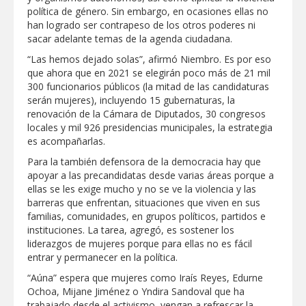
política de género. Sin embargo, en ocasiones ellas no
han logrado ser contrapeso de los otros poderes ni
sacar adelante temas de la agenda ciudadana.
“Las hemos dejado solas”, afirmó Niembro. Es por eso
que ahora que en 2021 se elegirán poco más de 21 mil
300 funcionarios públicos (la mitad de las candidaturas
serán mujeres), incluyendo 15 gubernaturas, la
renovación de la Cámara de Diputados, 30 congresos
locales y mil 926 presidencias municipales, la estrategia
es acompañarlas.
Para la también defensora de la democracia hay que
apoyar a las precandidatas desde varias áreas porque a
ellas se les exige mucho y no se ve la violencia y las
barreras que enfrentan, situaciones que viven en sus
familias, comunidades, en grupos políticos, partidos e
instituciones. La tarea, agregó, es sostener los
liderazgos de mujeres porque para ellas no es fácil
entrar y permanecer en la política.
“Aúna” espera que mujeres como Iraís Reyes, Edurne
Ochoa, Mijane Jiménez o Yndira Sandoval que ha
trabajado desde el activismo, vengan a refrescar la