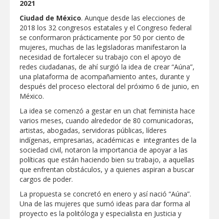
2021
Respalda la SET acuerdos de la
CONAEDU sobre redes sociales y
Ciudad de México
. Aunque desde las elecciones de
escuelas militarizadas
2018 los 32 congresos estatales y el Congreso federal
AVANZAN TRABAJOS DE
se conformaron prácticamente por 50 por ciento de
MODERNIZACIÓN EN AVENIDA
mujeres, muchas de las legisladoras manifestaron la
REFORMA; GOBIERNO MUNICIPAL
necesidad de fortalecer su trabajo con el apoyo de
MANTIENE EL RITMO DE LAS OBRAS
PRIORITARIAS
Atendió Protección Civil de Reynosa
redes ciudadanas, de ahí surgió la idea de crear “Aúna”,
reportes ante lluvias
una plataforma de acompañamiento antes, durante y
después del proceso electoral del próximo 6 de junio, en
IMPULSA GESTIÓN AMBIENTAL
México.
JORNADA DE MEJORA URBANA EN
HACIENDA SAN AGUSTÍN
La idea se comenzó a gestar en un chat feminista hace
varios meses, cuando alrededor de 80 comunicadoras,
Asegura alcalde de Reynosa buen
artistas, abogadas, servidoras públicas, líderes
funcionamiento de Presa El Águila
indígenas, empresarias, académicas e integrantes de la
sociedad civil, notaron la importancia de apoyar a las
GOBIERNO MUNICIPAL Y ESTATAL
políticas que están haciendo bien su trabajo, a aquellas
CELEBRARÁN FERIA DEL EMPLEO EL
PRÓXIMO 18 DE AGOSTO
que enfrentan obstáculos, y a quienes aspiran a buscar
cargos de poder.
Logra STPS la generación de empleo
con más de 6 mil 900 colocaciones en
La propuesta se concretó en enero y así nació “Aúna”.
Tamaulipas
Una de las mujeres que sumó ideas para dar forma al
Anunciaron Gobierno Municipal,
proyecto es la politóloga y especialista en Justicia y
PROFECO y CANACO: Feria de Regreso a