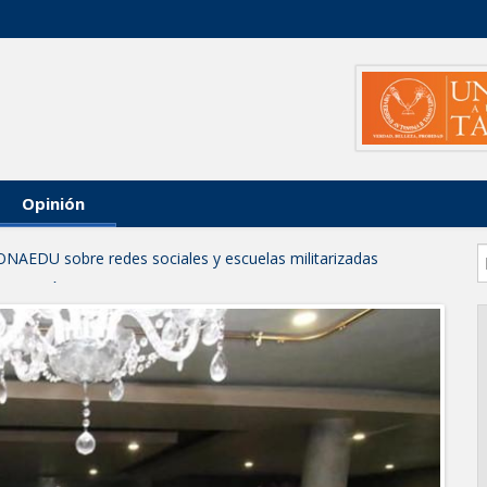
Opinión
ONAEDU sobre redes sociales y escuelas militarizadas
IZACIÓN EN AVENIDA REFORMA; GOBIERNO MUNICIPAL
RAS PRIORITARIAS
a reportes ante lluvias
JORNADA DE MEJORA URBANA EN HACIENDA SAN AGUSTÍN
funcionamiento de Presa El Águila
L CELEBRARÁN FERIA DEL EMPLEO EL PRÓXIMO 18 DE
leo con más de 6 mil 900 colocaciones en Tamaulipas
PROFECO y CANACO: Feria de Regreso a Clases 2026