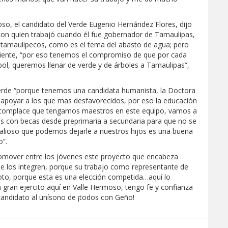
oso, el candidato del Verde Eugenio Hernández Flores, dijo
con quien trabajó cuando él fue gobernador de Tamaulipas,
s tamaulipecos, como es el tema del abasto de agua; pero
iente, “por eso tenemos el compromiso de que por cada
ol, queremos llenar de verde y de árboles a Tamaulipas”,
erde “porque tenemos una candidata humanista, la Doctora
 y apoyar a los que mas desfavorecidos, por eso la educación
 complace que tengamos maestros en este equipo, vamos a
os con becas desde preprimaria a secundaria para que no se
valioso que podemos dejarle a nuestros hijos es una buena
o”.
promover entre los jóvenes este proyecto que encabeza
ue los integren, porque su trabajo como representante de
voto, porque esta es una elección competida…aquí lo
ran ejercito aquí en Valle Hermoso, tengo fe y confianza
l candidato al unísono de ¡todos con Geño!