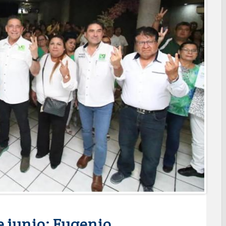
o espacio con sentido humano en la nueva sede del COMASS
ERVICIOS Y APOYOS A FAMILIAS CON “PRESIDENCIA
ara jóvenes en tres regiones de Tamaulipas
 de 390 egresados de la Universidad Tecnológica de Tamaulipas
NTUROSAS INVIERTE EN INFRAESTRUCTURA HÍDRICA PARA
IO DE AGUA POTABLE
e credencial y placas de circulación para personas con
NSOLIDA A NUEVO LAREDO COMO REFERENTE DE ENERGÍA
z respuesta inmediata de servicios municipales ante tormenta
anaderos consolidan proyecto “Carne Tam
 CAMPAÑA DE TAMIZAJE AUDITIVO GRATUITO PARA RECIÉN
A ERA
os de "Mamá Luchona", acompañado por la Senadora Maki
e bacheo en cuatro colonias de Reynosa
de junio: Eugenio