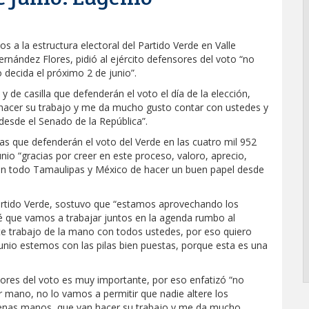
 a la estructura electoral del Partido Verde en Valle
nández Flores, pidió al ejército defensores del voto “no
o decida el próximo 2 de junio”.
y de casilla que defenderán el voto el día de la elección,
 hacer su trabajo y me da mucho gusto contar con ustedes y
sde el Senado de la República”.
as que defenderán el voto del Verde en las cuatro mil 952
nio “gracias por creer en este proceso, valoro, aprecio,
 todo Tamaulipas y México de hacer un buen papel desde
Partido Verde, sostuvo que “estamos aprovechando los
é que vamos a trabajar juntos en la agenda rumbo al
te trabajo de la mano con todos ustedes, por eso quiero
 junio estemos con las pilas bien puestas, porque esta es una
ores del voto es muy importante, por eso enfatizó “no
 mano, no lo vamos a permitir que nadie altere los
buenas manos, que van hacer su trabajo y me da mucho