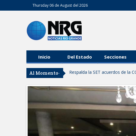
Thursday 06 de August del 2026
Inicio
Del Estado
Secciones
Respalda la SET acuerdos de la C
Al Momento-
AVANZAN TRABAJOS DE MODERN
MANTIENE EL RITMO DE LAS OB
Atendió Protección Civil de Reynos
IMPULSA GESTIÓN AMBIENTAL 
Asegura alcalde de Reynosa buen 
GOBIERNO MUNICIPAL Y ESTATA
AGOSTO
Logra STPS la generación de emp
Anunciaron Gobierno Municipal, 