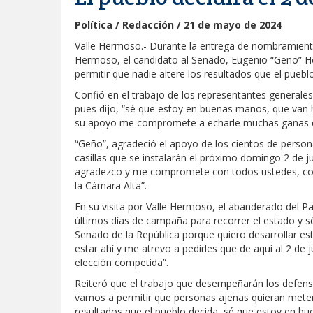
Política / Redacción / 21 de mayo de 2024
Valle Hermoso.- Durante la entrega de nombramientos
Hermoso, el candidato al Senado, Eugenio “Geño” Her
permitir que nadie altere los resultados que el puebl
Confió en el trabajo de los representantes generales 
pues dijo, “sé que estoy en buenas manos, que van
su apoyo me compromete a echarle muchas ganas de
“Geño”, agradeció el apoyo de los cientos de person
casillas que se instalarán el próximo domingo 2 de ju
agradezco y me compromete con todos ustedes, con
la Cámara Alta”.
En su visita por Valle Hermoso, el abanderado del 
últimos días de campaña para recorrer el estado y s
Senado de la República porque quiero desarrollar es
estar ahí y me atrevo a pedirles que de aquí al 2 de
elección competida”.
Reiteró que el trabajo que desempeñarán los defens
vamos a permitir que personas ajenas quieran meter
resultados que el pueblo decida, sé que estoy en 