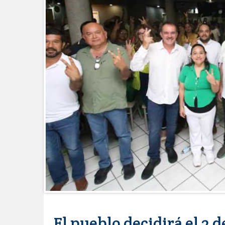
Brindará Familia UAT un modern
GOBIERNO MUNICIPAL ACERCA S
CERQUITA DE TI”
Impulsa STPS ferias del empleo p
Felicitó Carlos Peña Ortiz a más
Norte
GOBIERNO DE CARMEN LILIA CA
GARANTIZAR UN MEJOR SERVIC
Facilita DIF Tamaulipas trámite d
discapacidad
CARMEN LILIA CANTUROSAS CO
LIMPIA EN TAMAULIPAS
Destacó Alcalde Carlos Peña Orti
La UAT, Gobierno del Estado y g
GOBIERNO MUNICIPAL INVITA A
NACIDOS EN CLÍNICA UNE NUEV
Entregó Carlos Peña Ortiz apoy
Esther Ortiz Domínguez
Intensificó Municipio programa d
El pueblo decidirá el 2 