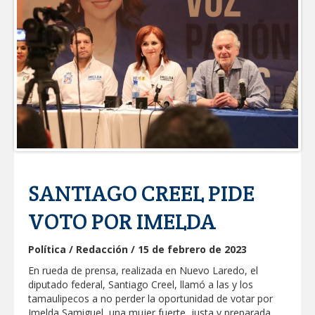
Coordinan la SST y SET acciones para
fortalecer la formación médica y la
bioética en Tamaulipas
EXHORTA PROTECCIÓN CIVIL A
EXTREMAR PRECAUCIONES ANTE
ALTAS TEMPERATURAS DURANTE EL
PERIODO VACACIONAL
"Jefes de Familia", programa de apoyo
social municipal para los reynosenses
Supervisa rector Dámaso Anaya nueva
sede para la Facultad de Arquitectura de
la UAT en Ciudad Victoria
SANTIAGO CREEL PIDE
Agiliza el ITAVU procesos de
escrituración para brindar certeza
VOTO POR IMELDA
patrimonial a más familias de
Tamaulipas
GOBIERNO MUNICIPAL EXHORTA A
Política / Redacción / 15 de febrero de 2023
PREVENIR ENFERMEDADES DURANTE
LA TEMPORADA DE CALOR
En rueda de prensa, realizada en Nuevo Laredo, el
Intensificó Municipio programa de
diputado federal, Santiago Creel, llamó a las y los
bacheo en cuatro colonias de Reynosa
tamaulipecos a no perder la oportunidad de votar por
Imelda Samiguel, una mujer fuerte, justa y preparada,