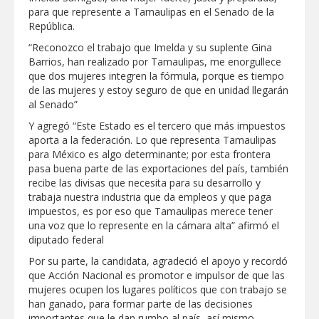
Respalda la SET acuerdos de la
para que represente a Tamaulipas en el Senado de la
CONAEDU sobre redes sociales y
República.
escuelas militarizadas
“Reconozco el trabajo que Imelda y su suplente Gina
AVANZAN TRABAJOS DE
Barrios, han realizado por Tamaulipas, me enorgullece
MODERNIZACIÓN EN AVENIDA
REFORMA; GOBIERNO MUNICIPAL
que dos mujeres integren la fórmula, porque es tiempo
MANTIENE EL RITMO DE LAS OBRAS
de las mujeres y estoy seguro de que en unidad llegarán
PRIORITARIAS
Atendió Protección Civil de Reynosa
al Senado”
reportes ante lluvias
Y agregó “Este Estado es el tercero que más impuestos
IMPULSA GESTIÓN AMBIENTAL
aporta a la federación. Lo que representa Tamaulipas
JORNADA DE MEJORA URBANA EN
para México es algo determinante; por esta frontera
HACIENDA SAN AGUSTÍN
pasa buena parte de las exportaciones del país, también
Asegura alcalde de Reynosa buen
recibe las divisas que necesita para su desarrollo y
funcionamiento de Presa El Águila
trabaja nuestra industria que da empleos y que paga
impuestos, es por eso que Tamaulipas merece tener
GOBIERNO MUNICIPAL Y ESTATAL
una voz que lo represente en la cámara alta” afirmó el
CELEBRARÁN FERIA DEL EMPLEO EL
diputado federal
PRÓXIMO 18 DE AGOSTO
Por su parte, la candidata, agradeció el apoyo y recordó
Logra STPS la generación de empleo
que Acción Nacional es promotor e impulsor de que las
con más de 6 mil 900 colocaciones en
Tamaulipas
mujeres ocupen los lugares políticos que con trabajo se
han ganado, para formar parte de las decisiones
Anunciaron Gobierno Municipal,
importantes que le dan rumbo al país, así mismo
PROFECO y CANACO: Feria de Regreso a