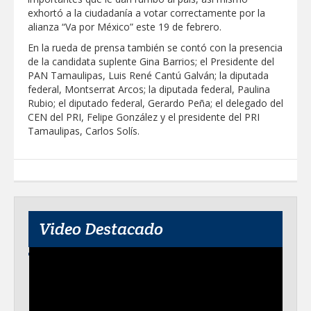
Clases 2026
exhortó a la ciudadanía a votar correctamente por la
alianza “Va por México” este 19 de febrero.
Lleva gobierno de Reynosa programa
"Acción y Conciencia" a colonia
En la rueda de prensa también se contó con la presencia
Integración Familiar
de la candidata suplente Gina Barrios; el Presidente del
PAN Tamaulipas, Luis René Cantú Galván; la diputada
federal, Montserrat Arcos; la diputada federal, Paulina
Rubio; el diputado federal, Gerardo Peña; el delegado del
CEN del PRI, Felipe González y el presidente del PRI
Tamaulipas, Carlos Solís.
Video Destacado