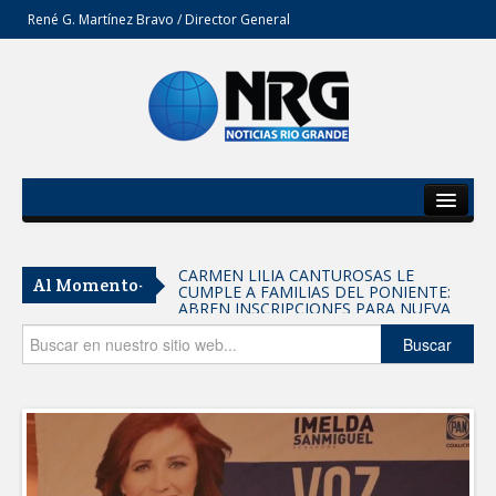
René G. Martínez Bravo / Director General
Inicio
Del Estado
CARMEN LILIA CANTUROSAS LE
Al Momento-
CUMPLE A FAMILIAS DEL PONIENTE:
Secciones
ABREN INSCRIPCIONES PARA NUEVA
PRIMARIA EN EL PROGRESO
Entrega SEBIEN paquetes alimentarios
Opinión
Buscar
en Tampico
FORTALECE IMJUVE SALUD MENTAL DE
JÓVENES CON TERAPIAS PSICOLÓGICAS
GRATUITAS
Llama Carlos Peña Ortiz a realizar
investigación en tema de la refinería