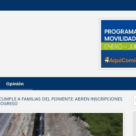
Opinión
CUMPLE A FAMILIAS DEL PONIENTE: ABREN INSCRIPCIONES
PROGRESO
arios en Tampico
AL DE JÓVENES CON TERAPIAS PSICOLÓGICAS GRATUITAS
 investigación en tema de la refinería
ara fortalecer la formación médica y la bioética en Tamaulipas