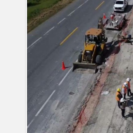
EXHORTA PROTECCIÓN CIVIL A
DURANTE EL PERIODO VACACIO
"Jefes de Familia", programa de a
Supervisa rector Dámaso Anaya nu
Ciudad Victoria
Agiliza el ITAVU procesos de escri
Tamaulipas
GOBIERNO MUNICIPAL EXHORT
CALOR
Intensificó Municipio programa d
Respalda la SET acuerdos de la C
AVANZAN TRABAJOS DE MODERN
MANTIENE EL RITMO DE LAS OB
Atendió Protección Civil de Reynos
IMPULSA GESTIÓN AMBIENTAL 
Asegura alcalde de Reynosa buen 
GOBIERNO MUNICIPAL Y ESTATA
AGOSTO
Logra STPS la generación de emp
Anunciaron Gobierno Municipal, 
Lleva gobierno de Reynosa progra