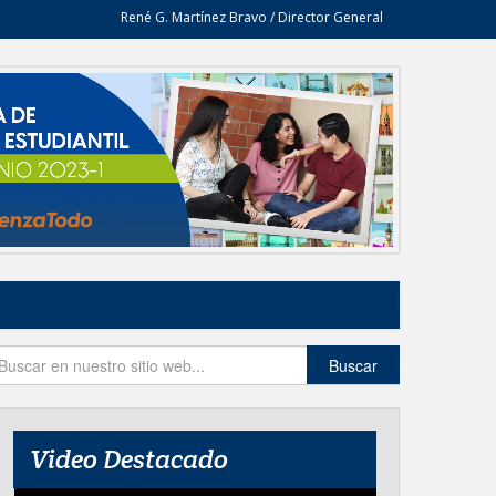
René G. Martínez Bravo / Director General
Buscar
Video Destacado