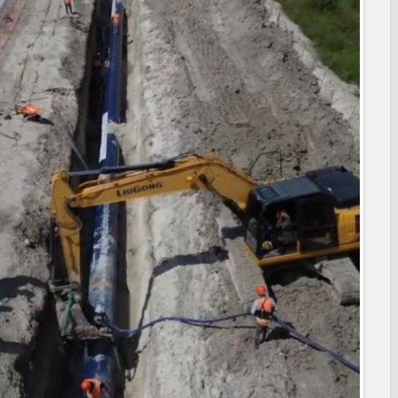
 EXTREMAR PRECAUCIONES ANTE ALTAS TEMPERATURAS
NAL
poyo social municipal para los reynosenses
eva sede para la Facultad de Arquitectura de la UAT en
turación para brindar certeza patrimonial a más familias de
A A PREVENIR ENFERMEDADES DURANTE LA TEMPORADA DE
e bacheo en cuatro colonias de Reynosa
ONAEDU sobre redes sociales y escuelas militarizadas
IZACIÓN EN AVENIDA REFORMA; GOBIERNO MUNICIPAL
RAS PRIORITARIAS
a reportes ante lluvias
JORNADA DE MEJORA URBANA EN HACIENDA SAN AGUSTÍN
funcionamiento de Presa El Águila
L CELEBRARÁN FERIA DEL EMPLEO EL PRÓXIMO 18 DE
leo con más de 6 mil 900 colocaciones en Tamaulipas
PROFECO y CANACO: Feria de Regreso a Clases 2026
ma "Acción y Conciencia" a colonia Integración Familiar