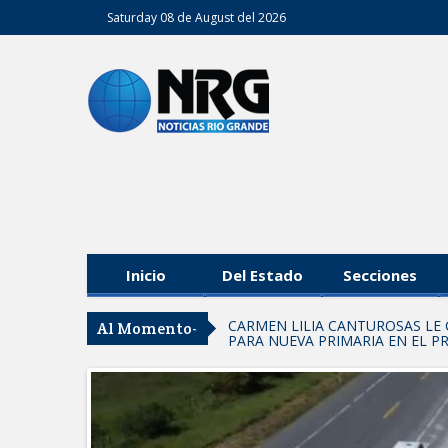
Saturday 08 de August del 2026
Inicio
Del Estado
Secciones
CARMEN LILIA CANTUROSAS LE 
Al Momento-
PARA NUEVA PRIMARIA EN EL 
Entrega SEBIEN paquetes aliment
FORTALECE IMJUVE SALUD MENT
Llama Carlos Peña Ortiz a realizar
Coordinan la SST y SET acciones p