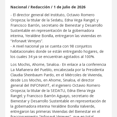
Nacional / Redacción / 1 de julio de 2026
GOBIERNO MUNICIPAL LLEVARÁ
“PRESIDENCIA CERQUITA DE TI” A LAS
- El director general del Instituto, Octavio Romero
COLONIAS JARDÍN Y SAN RAFAEL
Oropeza; la titular de la Sedatu, Edna Vega Rangel; y
Francisco Barrón, secretario de Bienestar y Desarrollo
Atiende Gobierno de Reynosa reportes
Sustentable en representación de la gobernadora
ciudadanos
interina, Yeraldine Bonilla, entregaron las viviendas en
“Infonavit Virreyes”.
- A nivel nacional ya se cuenta con 98 conjuntos
ATIENDE COMAPA MÁS DE 1800
REPORTES RECIBIDOS A TRAVÉS DEL
habitacionales donde se están entregando hogares, de
073 DURANTE JULIO
los cuales 34 ya se encuentran agotados al 100%.
Los Mochis, Ahome, Sinaloa.- En enlace a la conferencia
Llevó Carlos Peña Ortiz programa
La Mañanera del Pueblo, encabezada por la Presidenta
Subsidio del Agua a Valle Soleado
Claudia Sheinbaum Pardo, en el Miércoles de Vivienda,
desde Los Mochis, en Ahome, Sinaloa, el director
general del INFONAVIT, el ingeniero Octavio Romero
Prepara DIF Tamaulipas actividades para
conmemorar el mes de las personas
Oropeza; la titular de la SEDATU, Edna Elena Vega
adultas mayores
Rangel; y Francisco Barrón Aguayo, secretario de
Bienestar y Desarrollo Sustentable en representación de
ESCUELA DE MÚSICA DEL SISTEMA DIF
la gobernadora interina Yeraldine Bonilla Valverde,
ABRE INSCRIPCIONES PARA EL CICLO
entregaron las primeras Viviendas del Bienestar en el
AGOSTO-DICIEMBRE
fraccionamiento “Infonavit Virreyes”, que en total