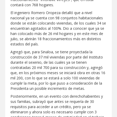
contará con 768 hogares.
Disney reconoce a nivel mundial talento
de estudiante de la UAT
El ingeniero Romero Oropeza detalló que a nivel
nacional ya se cuenta con 98 conjuntos habitacionales
donde se están colocando viviendas, de los cuales 34 se
Visitó Alcalde a vecinos de Balcones de
encuentran agotados al 100%. Dio a conocer que ya se
Alcalá con programa Subsidio del Agua
han colocado más de 26 mil hogares y en este mes de
julio, se abrirán 18 fraccionamientos más en distintos
estados del país.
Tamaulipas sigue impulsando una
agenda de infraestructura con sentido
Agregó que, para Sinaloa, se tiene proyectada la
humanista
construcción de 37 mil viviendas por parte del Instituto
durante el sexenio, de las cuales ya se tienen
DIRECCIÓN DE DESARROLLO RURAL
contratadas 20 mil 700 para su construcción y, agregó
APOYA A GANADEROS DE NUEVO
que, en los próximos meses se iniciará obra en otras 16
LAREDO ANTE LA REAPERTURA DE LA
mil 200, con lo que se estará a solo 100 viviendas de
EXPORTACIÓN DE GANADO
cumplir la meta, por lo que puso a consideración de la
Impulsa STPS ferias del empleo para
Presidenta un posible incremento de metas.
jóvenes en tres regiones de Tamaulipas
Posteriormente, en un evento con derechohabientes y
sus familias, subrayó que antes se requería de 30
requisitos para acceder a un crédito, pero ya se
eliminaron y ahora solo es necesario cumplir con 3