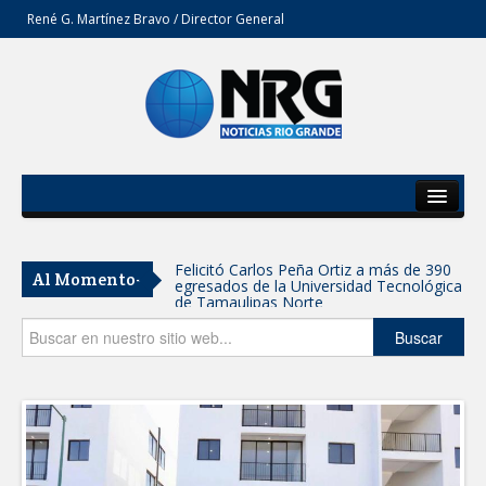
René G. Martínez Bravo / Director General
Inicio
Del Estado
Felicitó Carlos Peña Ortiz a más de 390
Al Momento-
egresados de la Universidad Tecnológica
Secciones
de Tamaulipas Norte
Opinión
Buscar
GOBIERNO DE CARMEN LILIA
CANTUROSAS INVIERTE EN
INFRAESTRUCTURA HÍDRICA PARA
GARANTIZAR UN MEJOR SERVICIO DE
AGUA POTABLE
Facilita DIF Tamaulipas trámite de
credencial y placas de circulación para
personas con discapacidad