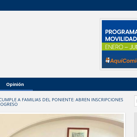
Opinión
CUMPLE A FAMILIAS DEL PONIENTE: ABREN INSCRIPCIONES
PROGRESO
arios en Tampico
destruye
AL DE JÓVENES CON TERAPIAS PSICOLÓGICAS GRATUITAS
 investigación en tema de la refinería