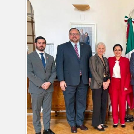
Coordinan la SST y SET acciones p
EXHORTA PROTECCIÓN CIVIL A
DURANTE EL PERIODO VACACIO
"Jefes de Familia", programa de a
Supervisa rector Dámaso Anaya nu
Ciudad Victoria
Agiliza el ITAVU procesos de escri
Tamaulipas
GOBIERNO MUNICIPAL EXHORT
CALOR
Intensificó Municipio programa d
Respalda la SET acuerdos de la C
AVANZAN TRABAJOS DE MODERN
MANTIENE EL RITMO DE LAS OB
Atendió Protección Civil de Reynos
IMPULSA GESTIÓN AMBIENTAL 
Asegura alcalde de Reynosa buen 
GOBIERNO MUNICIPAL Y ESTATA
AGOSTO
Logra STPS la generación de emp
Lleva gobierno de Reynosa progra