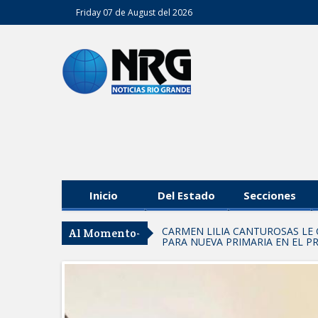
Friday 07 de August del 2026
Inicio
Del Estado
Secciones
CARMEN LILIA CANTUROSAS LE 
Al Momento-
PARA NUEVA PRIMARIA EN EL 
Entrega SEBIEN paquetes aliment
Cuando la crítica construye y no 
FORTALECE IMJUVE SALUD MENT
Llama Carlos Peña Ortiz a realizar