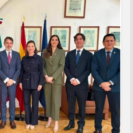
ara fortalecer la formación médica y la bioética en Tamaulipas
 EXTREMAR PRECAUCIONES ANTE ALTAS TEMPERATURAS
NAL
poyo social municipal para los reynosenses
eva sede para la Facultad de Arquitectura de la UAT en
turación para brindar certeza patrimonial a más familias de
A A PREVENIR ENFERMEDADES DURANTE LA TEMPORADA DE
e bacheo en cuatro colonias de Reynosa
ONAEDU sobre redes sociales y escuelas militarizadas
IZACIÓN EN AVENIDA REFORMA; GOBIERNO MUNICIPAL
RAS PRIORITARIAS
a reportes ante lluvias
JORNADA DE MEJORA URBANA EN HACIENDA SAN AGUSTÍN
funcionamiento de Presa El Águila
L CELEBRARÁN FERIA DEL EMPLEO EL PRÓXIMO 18 DE
leo con más de 6 mil 900 colocaciones en Tamaulipas
ma "Acción y Conciencia" a colonia Integración Familiar