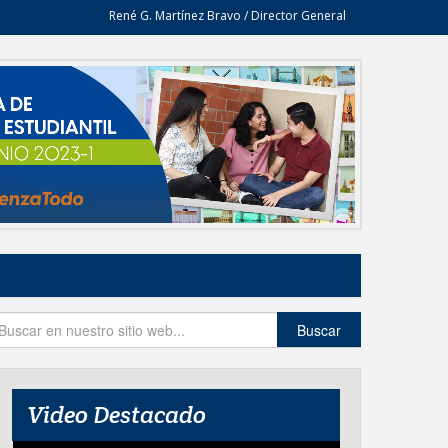
René G. Martínez Bravo / Director General
Buscar
Video Destacado