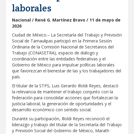
Respalda la SET acuerdos de la
laborales
CONAEDU sobre redes sociales y
escuelas militarizadas
Nacional / René G. Martínez Bravo / 11 de mayo de
AVANZAN TRABAJOS DE
2026
MODERNIZACIÓN EN AVENIDA
REFORMA; GOBIERNO MUNICIPAL
Ciudad de México.– La Secretaría del Trabajo y Previsión
MANTIENE EL RITMO DE LAS OBRAS
PRIORITARIAS
Atendió Protección Civil de Reynosa
Social de Tamaulipas participó en la Primera Sesión
reportes ante lluvias
Ordinaria de la Comisión Nacional de Secretarios del
Trabajo (CONASETRA), espacio de diálogo y
IMPULSA GESTIÓN AMBIENTAL
coordinación entre las entidades federativas y el
JORNADA DE MEJORA URBANA EN
Gobierno de México para impulsar políticas laborales
HACIENDA SAN AGUSTÍN
que favorezcan el bienestar de las y los trabajadores del
Asegura alcalde de Reynosa buen
país.
funcionamiento de Presa El Águila
El titular de la STPS, Luis Gerardo Illoldi Reyes, destacó
la relevancia de mantener el trabajo conjunto con la
GOBIERNO MUNICIPAL Y ESTATAL
federación para consolidar acciones que fortalezcan la
CELEBRARÁN FERIA DEL EMPLEO EL
PRÓXIMO 18 DE AGOSTO
justicia laboral, la generación de oportunidades y el
desarrollo económico con sentido social.
Logra STPS la generación de empleo
con más de 6 mil 900 colocaciones en
Durante su participación, Illoldi Reyes reconoció el
Tamaulipas
liderazgo y trabajo del titular de la Secretaría del Trabajo
Anunciaron Gobierno Municipal,
y Previsión Social del Gobierno de México, Marath
PROFECO y CANACO: Feria de Regreso a