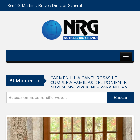
René G. Martínez Bravo / Director General
Inicio
Del Estado
CARMEN LILIA CANTUROSAS LE
Al Momento-
CUMPLE A FAMILIAS DEL PONIENTE:
Secciones
ABREN INSCRIPCIONES PARA NUEVA
PRIMARIA EN EL PROGRESO
Entrega SEBIEN paquetes alimentarios
Opinión
Buscar
en Tampico
FORTALECE IMJUVE SALUD MENTAL DE
JÓVENES CON TERAPIAS PSICOLÓGICAS
GRATUITAS
Llama Carlos Peña Ortiz a realizar
investigación en tema de la refinería