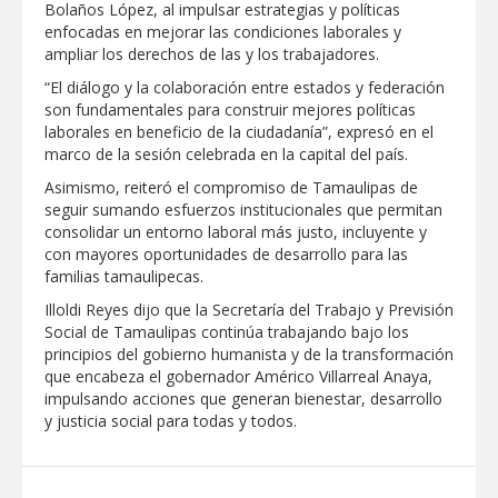
Bolaños López, al impulsar estrategias y políticas
Clases 2026
enfocadas en mejorar las condiciones laborales y
Lleva gobierno de Reynosa programa
ampliar los derechos de las y los trabajadores.
"Acción y Conciencia" a colonia
Integración Familiar
“El diálogo y la colaboración entre estados y federación
son fundamentales para construir mejores políticas
laborales en beneficio de la ciudadanía”, expresó en el
marco de la sesión celebrada en la capital del país.
Asimismo, reiteró el compromiso de Tamaulipas de
seguir sumando esfuerzos institucionales que permitan
consolidar un entorno laboral más justo, incluyente y
con mayores oportunidades de desarrollo para las
familias tamaulipecas.
Illoldi Reyes dijo que la Secretaría del Trabajo y Previsión
Social de Tamaulipas continúa trabajando bajo los
principios del gobierno humanista y de la transformación
que encabeza el gobernador Américo Villarreal Anaya,
impulsando acciones que generan bienestar, desarrollo
y justicia social para todas y todos.