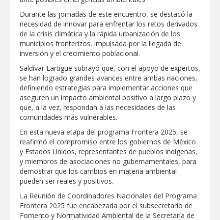
Durante las jornadas de este encuentro, se destacó la
Disney reconoce a nivel mundial talento
de estudiante de la UAT
necesidad de innovar para enfrentar los retos derivados
de la crisis climática y la rápida urbanización de los
municipios fronterizos, impulsada por la llegada de
Visitó Alcalde a vecinos de Balcones de
inversión y el crecimiento poblacional.
Alcalá con programa Subsidio del Agua
Saldívar Lartigue subrayó que, con el apoyo de expertos,
se han logrado grandes avances entre ambas naciones,
definiendo estrategias para implementar acciones que
Tamaulipas sigue impulsando una
agenda de infraestructura con sentido
aseguren un impacto ambiental positivo a largo plazo y
humanista
que, a la vez, respondan a las necesidades de las
comunidades más vulnerables.
DIRECCIÓN DE DESARROLLO RURAL
En esta nueva etapa del programa Frontera 2025, se
APOYA A GANADEROS DE NUEVO
LAREDO ANTE LA REAPERTURA DE LA
reafirmó el compromiso entre los gobiernos de México
EXPORTACIÓN DE GANADO
y Estados Unidos, representantes de pueblos indígenas,
y miembros de asociaciones no gubernamentales, para
Impulsa STPS ferias del empleo para
jóvenes en tres regiones de Tamaulipas
demostrar que los cambios en materia ambiental
pueden ser reales y positivos.
La Reunión de Coordinadores Nacionales del Programa
Frontera 2025 fue encabezada por el subsecretario de
Fomento y Normatividad Ambiental de la Secretaría de