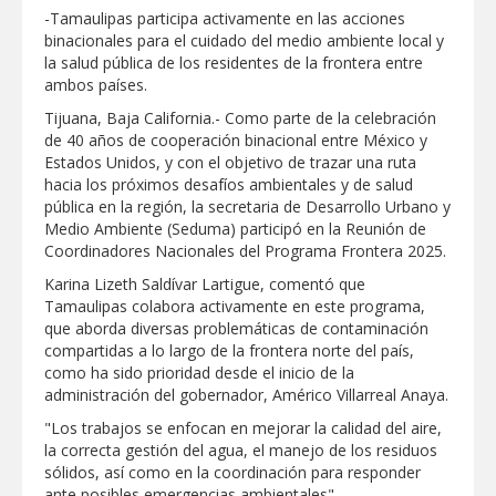
-Tamaulipas participa activamente en las acciones
GOBIERNO MUNICIPAL LLEVARÁ
binacionales para el cuidado del medio ambiente local y
“PRESIDENCIA CERQUITA DE TI” A LAS
la salud pública de los residentes de la frontera entre
COLONIAS JARDÍN Y SAN RAFAEL
ambos países.
Atiende Gobierno de Reynosa reportes
Tijuana, Baja California.- Como parte de la celebración
ciudadanos
de 40 años de cooperación binacional entre México y
Estados Unidos, y con el objetivo de trazar una ruta
hacia los próximos desafíos ambientales y de salud
ATIENDE COMAPA MÁS DE 1800
pública en la región, la secretaria de Desarrollo Urbano y
REPORTES RECIBIDOS A TRAVÉS DEL
Medio Ambiente (Seduma) participó en la Reunión de
073 DURANTE JULIO
Coordinadores Nacionales del Programa Frontera 2025.
Llevó Carlos Peña Ortiz programa
Karina Lizeth Saldívar Lartigue, comentó que
Subsidio del Agua a Valle Soleado
Tamaulipas colabora activamente en este programa,
que aborda diversas problemáticas de contaminación
compartidas a lo largo de la frontera norte del país,
Prepara DIF Tamaulipas actividades para
como ha sido prioridad desde el inicio de la
conmemorar el mes de las personas
administración del gobernador, Américo Villarreal Anaya.
adultas mayores
"Los trabajos se enfocan en mejorar la calidad del aire,
ESCUELA DE MÚSICA DEL SISTEMA DIF
la correcta gestión del agua, el manejo de los residuos
ABRE INSCRIPCIONES PARA EL CICLO
sólidos, así como en la coordinación para responder
AGOSTO-DICIEMBRE
ante posibles emergencias ambientales".