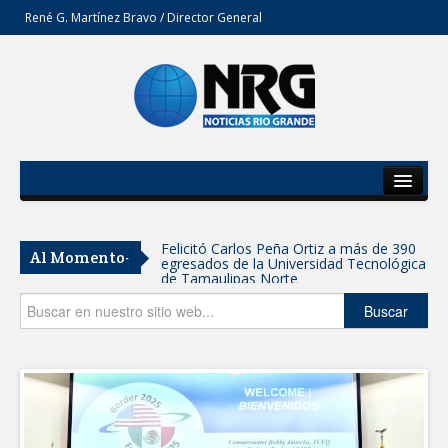
René G. Martínez Bravo / Director General
Inicio
Del Estado
Felicitó Carlos Peña Ortiz a más de 390
Al Momento-
egresados de la Universidad Tecnológica
Secciones
de Tamaulipas Norte
Opinión
Buscar
GOBIERNO DE CARMEN LILIA
CANTUROSAS INVIERTE EN
INFRAESTRUCTURA HÍDRICA PARA
GARANTIZAR UN MEJOR SERVICIO DE
AGUA POTABLE
Facilita DIF Tamaulipas trámite de
credencial y placas de circulación para
personas con discapacidad