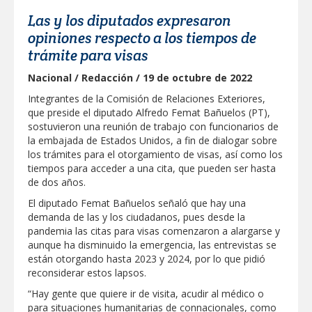
"Jefes de Familia", programa de apoyo
Las y los diputados expresaron
social municipal para los reynosenses
opiniones respecto a los tiempos de
Supervisa rector Dámaso Anaya nueva
trámite para visas
sede para la Facultad de Arquitectura de
la UAT en Ciudad Victoria
Nacional / Redacción / 19 de octubre de 2022
Agiliza el ITAVU procesos de
Integrantes de la Comisión de Relaciones Exteriores,
escrituración para brindar certeza
que preside el diputado Alfredo Femat Bañuelos (PT),
patrimonial a más familias de
Tamaulipas
sostuvieron una reunión de trabajo con funcionarios de
GOBIERNO MUNICIPAL EXHORTA A
la embajada de Estados Unidos, a fin de dialogar sobre
PREVENIR ENFERMEDADES DURANTE
los trámites para el otorgamiento de visas, así como los
LA TEMPORADA DE CALOR
tiempos para acceder a una cita, que pueden ser hasta
Intensificó Municipio programa de
de dos años.
bacheo en cuatro colonias de Reynosa
El diputado Femat Bañuelos señaló que hay una
demanda de las y los ciudadanos, pues desde la
Respalda la SET acuerdos de la
CONAEDU sobre redes sociales y
pandemia las citas para visas comenzaron a alargarse y
escuelas militarizadas
aunque ha disminuido la emergencia, las entrevistas se
están otorgando hasta 2023 y 2024, por lo que pidió
AVANZAN TRABAJOS DE
MODERNIZACIÓN EN AVENIDA
reconsiderar estos lapsos.
REFORMA; GOBIERNO MUNICIPAL
MANTIENE EL RITMO DE LAS OBRAS
“Hay gente que quiere ir de visita, acudir al médico o
PRIORITARIAS
Atendió Protección Civil de Reynosa
para situaciones humanitarias de connacionales, como
reportes ante lluvias