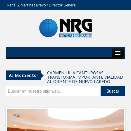
René G. Martínez Bravo / Director General
Inicio
Del Estado
CARMEN LILIA CANTUROSAS
Al Momento-
TRANSFORMA IMPORTANTE VIALIDAD
Secciones
AL ORIENTE DE NUEVO LAREDO
Tomaron vecinos de Integración Familiar
Opinión
Buscar
iniciativa de Acción y Conciencia
Fortalece la UAT el acceso a la
educación superior en comunidades
REFUERZA BIENESTAR ANIMAL
LABORES DE ATENCIÓN PARA REDUCIR