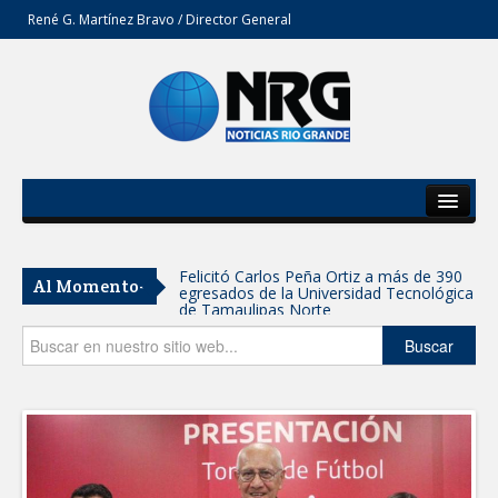
René G. Martínez Bravo / Director General
Inicio
Del Estado
Felicitó Carlos Peña Ortiz a más de 390
Al Momento-
egresados de la Universidad Tecnológica
Secciones
de Tamaulipas Norte
Opinión
Buscar
GOBIERNO DE CARMEN LILIA
CANTUROSAS INVIERTE EN
INFRAESTRUCTURA HÍDRICA PARA
GARANTIZAR UN MEJOR SERVICIO DE
AGUA POTABLE
Facilita DIF Tamaulipas trámite de
credencial y placas de circulación para
personas con discapacidad