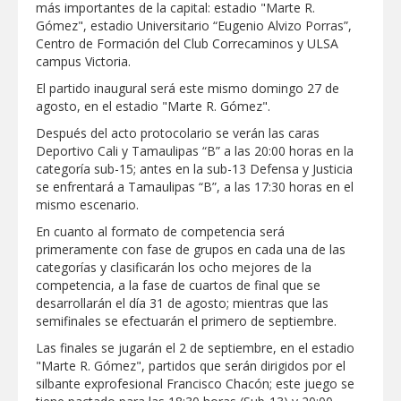
más importantes de la capital: estadio "Marte R.
Gómez", estadio Universitario “Eugenio Alvizo Porras”,
Disney reconoce a nivel mundial talento
de estudiante de la UAT
Centro de Formación del Club Correcaminos y ULSA
campus Victoria.
El partido inaugural será este mismo domingo 27 de
Visitó Alcalde a vecinos de Balcones de
agosto, en el estadio "Marte R. Gómez".
Alcalá con programa Subsidio del Agua
Después del acto protocolario se verán las caras
Deportivo Cali y Tamaulipas “B” a las 20:00 horas en la
Tamaulipas sigue impulsando una
categoría sub-15; antes en la sub-13 Defensa y Justicia
agenda de infraestructura con sentido
se enfrentará a Tamaulipas “B”, a las 17:30 horas en el
humanista
mismo escenario.
DIRECCIÓN DE DESARROLLO RURAL
En cuanto al formato de competencia será
APOYA A GANADEROS DE NUEVO
primeramente con fase de grupos en cada una de las
LAREDO ANTE LA REAPERTURA DE LA
categorías y clasificarán los ocho mejores de la
EXPORTACIÓN DE GANADO
competencia, a la fase de cuartos de final que se
Impulsa STPS ferias del empleo para
desarrollarán el día 31 de agosto; mientras que las
jóvenes en tres regiones de Tamaulipas
semifinales se efectuarán el primero de septiembre.
Las finales se jugarán el 2 de septiembre, en el estadio
"Marte R. Gómez", partidos que serán dirigidos por el
silbante exprofesional Francisco Chacón; este juego se