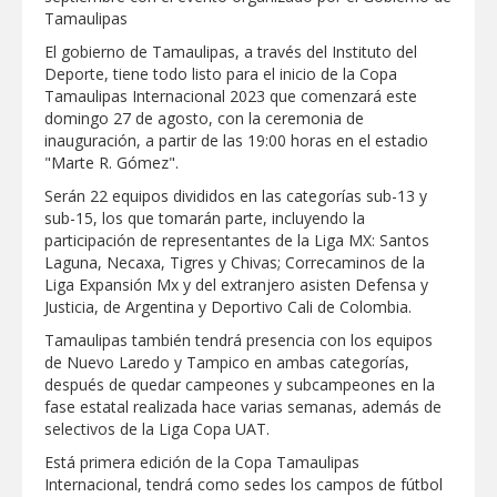
Tamaulipas
GOBIERNO MUNICIPAL LLEVARÁ
“PRESIDENCIA CERQUITA DE TI” A LAS
El gobierno de Tamaulipas, a través del Instituto del
COLONIAS JARDÍN Y SAN RAFAEL
Deporte, tiene todo listo para el inicio de la Copa
Tamaulipas Internacional 2023 que comenzará este
Atiende Gobierno de Reynosa reportes
domingo 27 de agosto, con la ceremonia de
ciudadanos
inauguración, a partir de las 19:00 horas en el estadio
"Marte R. Gómez".
Serán 22 equipos divididos en las categorías sub-13 y
ATIENDE COMAPA MÁS DE 1800
REPORTES RECIBIDOS A TRAVÉS DEL
sub-15, los que tomarán parte, incluyendo la
073 DURANTE JULIO
participación de representantes de la Liga MX: Santos
Laguna, Necaxa, Tigres y Chivas; Correcaminos de la
Llevó Carlos Peña Ortiz programa
Liga Expansión Mx y del extranjero asisten Defensa y
Subsidio del Agua a Valle Soleado
Justicia, de Argentina y Deportivo Cali de Colombia.
Tamaulipas también tendrá presencia con los equipos
de Nuevo Laredo y Tampico en ambas categorías,
Prepara DIF Tamaulipas actividades para
conmemorar el mes de las personas
después de quedar campeones y subcampeones en la
adultas mayores
fase estatal realizada hace varias semanas, además de
selectivos de la Liga Copa UAT.
ESCUELA DE MÚSICA DEL SISTEMA DIF
Está primera edición de la Copa Tamaulipas
ABRE INSCRIPCIONES PARA EL CICLO
AGOSTO-DICIEMBRE
Internacional, tendrá como sedes los campos de fútbol