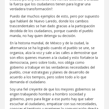
"Jefes de Familia", programa de apoyo
la fuerza que los ciudadanos tienen para lograr una
social municipal para los reynosenses
verdadera transformación?.
Puedo dar muchos ejemplos de esto, pero por supuesto
Supervisa rector Dámaso Anaya nueva
que hablaré de Nuevo Laredo, donde los cambios
sede para la Facultad de Arquitectura de
la UAT en Ciudad Victoria
trascendentales se han dado gracias a la participación
decidida de los ciudadanos, porque cuando el pueblo
Agiliza el ITAVU procesos de
manda, no hay quien detenga su decisión.
escrituración para brindar certeza
patrimonial a más familias de
En la historia mundial, de México y de la ciudad, la
Tamaulipas
GOBIERNO MUNICIPAL EXHORTA A
alternancia se ha logrado cuando el pueblo se une, se
PREVENIR ENFERMEDADES DURANTE
organiza, alza la voz y sale a las calles a demostrar que
LA TEMPORADA DE CALOR
son ellos quienes mueven a la ciudad y esto fortalece la
Intensificó Municipio programa de
democracia, pero sobre todo, nos obliga como
bacheo en cuatro colonias de Reynosa
gobierno a trabajar en las verdaderas necesidades del
pueblo, crear estrategias y planes de desarrollo de
Respalda la SET acuerdos de la
acuerdo a los tiempos, pero sobre todo a lo que
CONAEDU sobre redes sociales y
demanda el ciudadano.
escuelas militarizadas
Soy una fiel creyente de que los mejores gobiernos se
AVANZAN TRABAJOS DE
erigen trabajando hombro a hombro sociedad y
MODERNIZACIÓN EN AVENIDA
REFORMA; GOBIERNO MUNICIPAL
gobierno, pero para llegar a ese punto hay que saber
MANTIENE EL RITMO DE LAS OBRAS
escuchar al ciudadano, empatizar con sus necesidades,
PRIORITARIAS
Atendió Protección Civil de Reynosa
conocer el territorio y mantener la comunicación directa
reportes ante lluvias