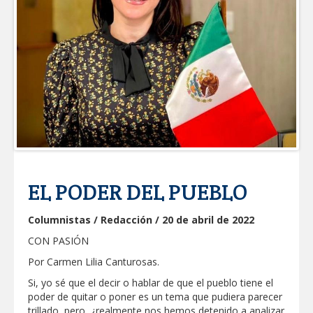
RIESGO DE ENFERMEDADES EN
MASCOTAS
Lleva gobierno de Reynosa programa
"Acción y Conciencia" a colonia
Integración Familiar
CARMEN LILIA CANTUROSAS LE
CUMPLE A FAMILIAS DEL PONIENTE:
ABREN INSCRIPCIONES PARA NUEVA
PRIMARIA EN EL PROGRESO
Entrega SEBIEN paquetes alimentarios
en Tampico
FORTALECE IMJUVE SALUD MENTAL DE
JÓVENES CON TERAPIAS PSICOLÓGICAS
GRATUITAS
EL PODER DEL PUEBLO
Llama Carlos Peña Ortiz a realizar
investigación en tema de la refinería
Columnistas / Redacción / 20 de abril de 2022
Coordinan la SST y SET acciones para
CON PASIÓN
fortalecer la formación médica y la
bioética en Tamaulipas
Por Carmen Lilia Canturosas.
EXHORTA PROTECCIÓN CIVIL A
Si, yo sé que el decir o hablar de que el pueblo tiene el
EXTREMAR PRECAUCIONES ANTE
poder de quitar o poner es un tema que pudiera parecer
ALTAS TEMPERATURAS DURANTE EL
trillado, pero, ¿realmente nos hemos detenido a analizar
PERIODO VACACIONAL