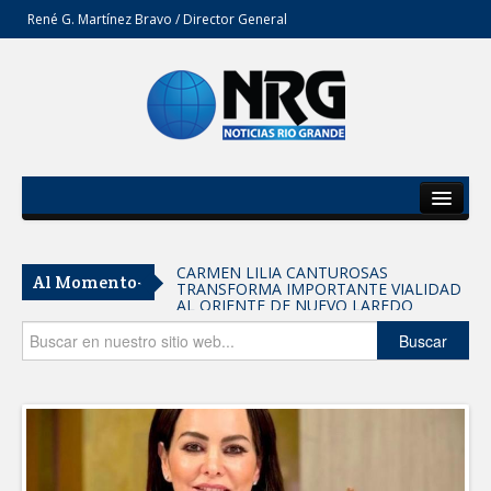
René G. Martínez Bravo / Director General
Inicio
Del Estado
CARMEN LILIA CANTUROSAS
Al Momento-
TRANSFORMA IMPORTANTE VIALIDAD
Secciones
AL ORIENTE DE NUEVO LAREDO
Tomaron vecinos de Integración Familiar
Opinión
Buscar
iniciativa de Acción y Conciencia
Fortalece la UAT el acceso a la
educación superior en comunidades
REFUERZA BIENESTAR ANIMAL
LABORES DE ATENCIÓN PARA REDUCIR