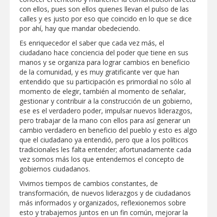
con ellos, pues son ellos quienes llevan el pulso de las
calles y es justo por eso que coincido en lo que se dice
Realiza Gobierno de Reynosa programa
por ahí, hay que mandar obedeciendo.
Acción y Conciencia en Campestre e
Integración Familiar
Es enriquecedor el saber que cada vez más, el
ciudadano hace conciencia del poder que tiene en sus
manos y se organiza para lograr cambios en beneficio
de la comunidad, y es muy gratificante ver que han
entendido que su participación es primordial no sólo al
momento de elegir, también al momento de señalar,
gestionar y contribuir a la construcción de un gobierno,
ese es el verdadero poder, impulsar nuevos liderazgos,
pero trabajar de la mano con ellos para así generar un
cambio verdadero en beneficio del pueblo y esto es algo
que el ciudadano ya entendió, pero que a los políticos
tradicionales les falta entender; afortunadamente cada
vez somos más los que entendemos el concepto de
gobiernos ciudadanos.
Vivimos tiempos de cambios constantes, de
transformación, de nuevos liderazgos y de ciudadanos
más informados y organizados, reflexionemos sobre
esto y trabajemos juntos en un fin común, mejorar la