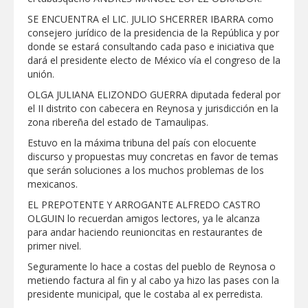
REFUERZA BIENESTAR ANIMAL
SE ENCUENTRA el LIC. JULIO SHCERRER IBARRA como
LABORES DE ATENCIÓN PARA REDUCIR
RIESGO DE ENFERMEDADES EN
consejero jurídico de la presidencia de la República y por
MASCOTAS
donde se estará consultando cada paso e iniciativa que
Lleva gobierno de Reynosa programa
dará el presidente electo de México vía el congreso de la
"Acción y Conciencia" a colonia
Integración Familiar
unión.
CARMEN LILIA CANTUROSAS LE
OLGA JULIANA ELIZONDO GUERRA diputada federal por
CUMPLE A FAMILIAS DEL PONIENTE:
el II distrito con cabecera en Reynosa y jurisdicción en la
ABREN INSCRIPCIONES PARA NUEVA
zona ribereña del estado de Tamaulipas.
PRIMARIA EN EL PROGRESO
Entrega SEBIEN paquetes alimentarios
Estuvo en la máxima tribuna del país con elocuente
en Tampico
discurso y propuestas muy concretas en favor de temas
que serán soluciones a los muchos problemas de los
FORTALECE IMJUVE SALUD MENTAL DE
mexicanos.
JÓVENES CON TERAPIAS PSICOLÓGICAS
GRATUITAS
EL PREPOTENTE Y ARROGANTE ALFREDO CASTRO
Llama Carlos Peña Ortiz a realizar
OLGUIN lo recuerdan amigos lectores, ya le alcanza
investigación en tema de la refinería
para andar haciendo reunioncitas en restaurantes de
primer nivel.
Coordinan la SST y SET acciones para
Seguramente lo hace a costas del pueblo de Reynosa o
fortalecer la formación médica y la
bioética en Tamaulipas
metiendo factura al fin y al cabo ya hizo las pases con la
presidente municipal, que le costaba al ex perredista.
EXHORTA PROTECCIÓN CIVIL A
EXTREMAR PRECAUCIONES ANTE