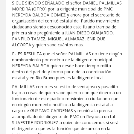
SIGUE SIENDO SEÑALADO el señor DANIEL PALMILLAS
ALTAS TEMPERATURAS DURANTE EL
MOREIRA (OTRO) por la dirigente municipal de PMC
PERIODO VACACIONAL
MERCADITA LA RED REUNIRÁ
NEREYDA BALBOA GOMEZ y ahora por el secretario de
EMPRENDIMIENTO, TALLERES Y
organización del comité estatal del Partido movimiento
ACTIVIDADES FAMILIARES EN PLAZA
ciudadano siendo desconocido este fulano trampa de
HIDALGO
primera sino pregúntenle a JUAN DIEGO GUAJARDO,
PANFILO TAMEZ, MIGUEL ALMARAZ, ENRIQUE
ALCORTA y quien sabe cuántos mas.
PUES RESULTA que el señor PALMILLAS no tiene ningún
nombramiento por encima de la dirigente municipal
NEREYDA BALBOA quien desde hace tiempo milita
dentro del partido y forma parte de la coordinación
estatal y en Rio Bravo pues es la dirigente local.
PALMILLAS como es su estilo de ventajoso y pasadito
trajo a cosas de quien sabe quien o con que dinero a un
funcionario de este partido movimiento ciudadano que
en ningún momento notifico a la dirigencia estatal a
cargo de GUSTAVO CARDENAS y reunió a la prensa
acompañado del dirigente de PMC en Reynosa un tal
SILVESTRE RODRIGUEZ a quien desconocemos si será
el dirigente o que es la función que desarrolla en la