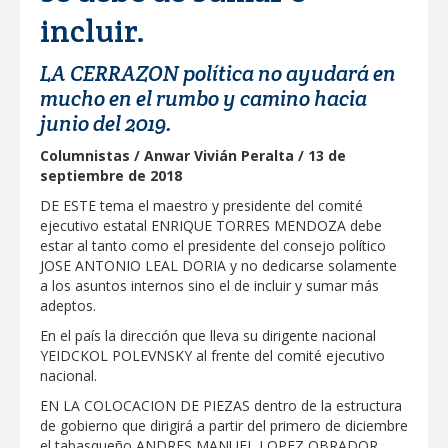
la defensa de la transformación y la
incluir.
soberanía.
Trabajamos para que las y los jóvenes
tengan mejores oportunidades de
LA CERRAZON política no ayudará en
desarrollo: Américo
mucho en el rumbo y camino hacia
Realizó Gobierno de Reynosa limpieza y
chapoleo en colonia Almendros
junio del 2019.
Columnistas / Anwar Vivián Peralta / 13 de
Contará la UAT con más y mejores
septiembre de 2018
edificios e infraestructura en Nuevo
Laredo. El rector supervisó obras en la
DE ESTE tema el maestro y presidente del comité
frontera
Realiza Gobierno de Reynosa programa
ejecutivo estatal ENRIQUE TORRES MENDOZA debe
Acción y Conciencia en Campestre e
estar al tanto como el presidente del consejo político
Integración Familiar
JOSE ANTONIO LEAL DORIA y no dedicarse solamente
CARMEN LILIA CANTUROSAS
a los asuntos internos sino el de incluir y sumar más
TRANSFORMA IMPORTANTE VIALIDAD
adeptos.
AL ORIENTE DE NUEVO LAREDO
En el país la dirección que lleva su dirigente nacional
Tomaron vecinos de Integración Familiar
YEIDCKOL POLEVNSKY al frente del comité ejecutivo
iniciativa de Acción y Conciencia
nacional.
Fortalece la UAT el acceso a la
EN LA COLOCACION DE PIEZAS dentro de la estructura
educación superior en comunidades
de gobierno que dirigirá a partir del primero de diciembre
el tabasqueño ANDRES MANUEL LOPEZ OBRADOR.