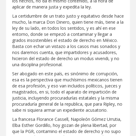
los hechos, no da el mismo contenido, a la hora de
aplicar de manera justa y expedita la ley.
GOBIERNO MUNICIPAL ACERCA
SERVICIOS Y APOYOS A FAMILIAS CON
La certidumbre de un trato justo y equitativo desde hace
“PRESIDENCIA CERQUITA DE TI”
mucho, la marca Don Dinero, quien tiene más, tiene a la
ley de su lado, en todos los sentidos, y es ahí en ese
Impulsa STPS ferias del empleo para
entorno, donde se empezó a contaminar y llegar a
jóvenes en tres regiones de Tamaulipas
grados insostenibles el estado de derecho en México.
Basta con echar un vistazo a los casos mas sonados y
nos daremos cuenta, que impartidores y acusadores,
Felicitó Carlos Peña Ortiz a más de 390
hicieron del estado de derecho un modus vivendi, y no
egresados de la Universidad Tecnológica
de Tamaulipas Norte
una disciplina profesional.
Ser abogado en este país, es sinónimo de corrupción,
GOBIERNO DE CARMEN LILIA
esa es la perspectiva que muchísimos mexicanos tienen
CANTUROSAS INVIERTE EN
de esa profesión, y eso van incluidos políticos, jueces y
INFRAESTRUCTURA HÍDRICA PARA
GARANTIZAR UN MEJOR SERVICIO DE
magistrados, en si, todo el aparato de impartición de
AGUA POTABLE
justicia, incluyendo procuradurías estatales y la misma
Facilita DIF Tamaulipas trámite de
procuraduría general de la republica, que para Ripley, no
credencial y placas de circulación para
personas con discapacidad
sabe ni siquiera armar un expediente acusatorio.
La francesa Florance Cassell, Napoleón Gómez Urrutia,
CARMEN LILIA CANTUROSAS
Elba Esther Gordillo, hoy gozan de plena libertad, por
CONSOLIDA A NUEVO LAREDO COMO
que la PGR, contamino el estado de derecho y no supo
REFERENTE DE ENERGÍA LIMPIA EN
TAMAULIPAS