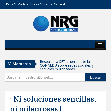
René G. Martínez Bravo / Director General
Inicio
Del Estado
Respalda la SET acuerdos de la
Al Momento-
CONAEDU sobre redes sociales y
Secciones
escuelas militarizadas
Opinión
Buscar
AVANZAN TRABAJOS DE
MODERNIZACIÓN EN AVENIDA
REFORMA; GOBIERNO MUNICIPAL
MANTIENE EL RITMO DE LAS OBRAS
PRIORITARIAS
¡ Ni soluciones sencillas,
Atendió Protección Civil de Reynosa
reportes ante lluvias
ni milagrosas !