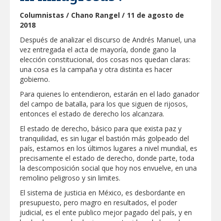
IMPULSA GESTIÓN AMBIENTAL
Columnistas / Chano Rangel / 11 de agosto de
JORNADA DE MEJORA URBANA EN
2018
HACIENDA SAN AGUSTÍN
Después de analizar el discurso de Andrés Manuel, una
vez entregada el acta de mayoría, donde gano la
Asegura alcalde de Reynosa buen
funcionamiento de Presa El Águila
elección constitucional, dos cosas nos quedan claras:
una cosa es la campaña y otra distinta es hacer
gobierno.
GOBIERNO MUNICIPAL Y ESTATAL
Para quienes lo entendieron, estarán en el lado ganador
CELEBRARÁN FERIA DEL EMPLEO EL
PRÓXIMO 18 DE AGOSTO
del campo de batalla, para los que siguen de rijosos,
entonces el estado de derecho los alcanzara.
Logra STPS la generación de empleo
El estado de derecho, básico para que exista paz y
con más de 6 mil 900 colocaciones en
tranquilidad, es sin lugar el bastión más golpeado del
Tamaulipas
país, estamos en los últimos lugares a nivel mundial, es
precisamente el estado de derecho, donde parte, toda
Anunciaron Gobierno Municipal,
la descomposición social que hoy nos envuelve, en una
PROFECO y CANACO: Feria de Regreso a
Clases 2026
remolino peligroso y sin limites.
El sistema de justicia en México, es desbordante en
Brindará Familia UAT un moderno
presupuesto, pero magro en resultados, el poder
espacio con sentido humano en la nueva
judicial, es el ente publico mejor pagado del país, y en
sede del COMASS