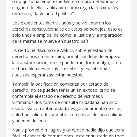
o no quiso hacer un expediente comprometedor para
ninguno de ellos, aplicando como regla la máxima ley
Destacó Alcalde Carlos Peña Ortiz
mexicana, “la voluntad política”.
respuesta inmediata de servicios
municipales ante tormenta
Los expedientes iban viciados y se violentaron los
derechos constitucionales de estos personajes, esto es
La UAT, Gobierno del Estado y
solo unos ejemplos, de cómo la justicia y la impartición
ganaderos consolidan proyecto “Carne
de la misma se mueve en nuestro país.
Tam
Es cierto, el discurso de AMLO, sobre el estado de
GOBIERNO MUNICIPAL INVITA A
derecho nos da un respiro, por ahí se debe de empezar
CAMPAÑA DE TAMIZAJE AUDITIVO
la transformación, no se puede transformar algo, si no
GRATUITO PARA RECIÉN NACIDOS EN
se hace bien desde sus cimientos, y es ahí donde
CLÍNICA UNE NUEVA ERA
nuestras esperanzas están puestas.
Entregó Carlos Peña Ortiz apoyos de
"Mamá Luchona", acompañado por la
También la pacificación comienza por estado de
Senadora Maki Esther Ortiz Domínguez
derecho, no se pueden tener un fin exitoso, si no se
contempla el estado de derecho de victimas y
Intensificó Municipio programa de
victimarios, los foros de consulta ciudadana han sido
bacheo en cuatro colonias de Reynosa
usados ya con anterioridad; desgraciadamente de ellos,
solo han salido documentos con pastas de incredulidad
y buenos deseos.
Nadie prometió milagros y tampoco nadie dijo que seria
fácil, el cáncer de corrupciones, esta enquistado en todo