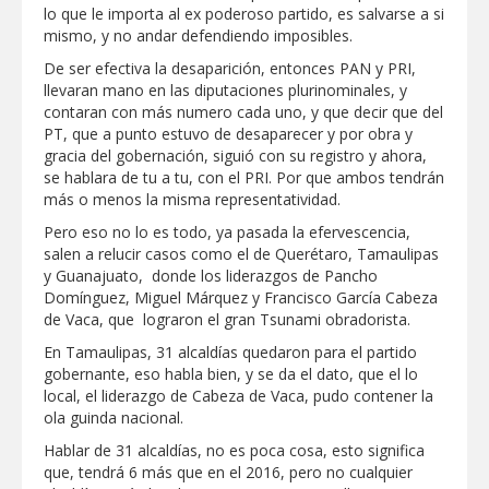
lo que le importa al ex poderoso partido, es salvarse a si
Apoya Alcalde de Reynosa con
Programa Subsidio del Agua 2026 a
mismo, y no andar defendiendo imposibles.
trabajadores petroleros
De ser efectiva la desaparición, entonces PAN y PRI,
GOBIERNO DE CARMEN LILIA
llevaran mano en las diputaciones plurinominales, y
CANTUROSAS APRUEBA
contaran con más numero cada uno, y que decir que del
CONDONACIÓN DEL 100% EN
RECARGOS DEL IMPUESTO PREDIAL
PT, que a punto estuvo de desaparecer y por obra y
DURANTE AGOSTO
Estabilidad laboral y mejores salarios
gracia del gobernación, siguió con su registro y ahora,
fortalecen el desarrollo económico de
se hablara de tu a tu, con el PRI. Por que ambos tendrán
Tamaulipas: STPS
más o menos la misma representatividad.
Agilizó Servicios Públicos de Reynosa
limpieza de drenes y rejillas pluviales
Pero eso no lo es todo, ya pasada la efervescencia,
salen a relucir casos como el de Querétaro, Tamaulipas
y Guanajuato, donde los liderazgos de Pancho
DIF NUEVO LAREDO MANTIENE ACTIVA
LA ATENCIÓN EN EL CRI Y REAFIRMA
Domínguez, Miguel Márquez y Francisco García Cabeza
SU COMPROMISO CON LA
de Vaca, que lograron el gran Tsunami obradorista.
REHABILITACIÓN DE LAS FAMILIAS
Prepara la UAT el arranque del ciclo
En Tamaulipas, 31 alcaldías quedaron para el partido
escolar Otoño 2026
gobernante, eso habla bien, y se da el dato, que el lo
local, el liderazgo de Cabeza de Vaca, pudo contener la
Anuncia Gobierno de Tamaulipas
ola guinda nacional.
estímulos fiscales para apoyar la
economía de las familias
Hablar de 31 alcaldías, no es poca cosa, esto significa
que, tendrá 6 más que en el 2016, pero no cualquier
Avanza transformación vial impulsada
por Carlos Peña Ortiz en La Cima y