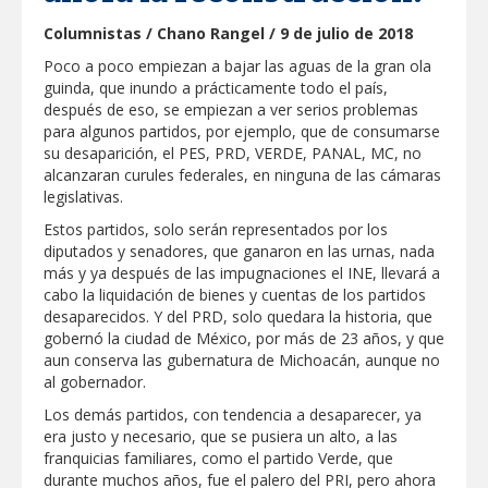
Columnistas / Chano Rangel / 9 de julio de 2018
Visitó Alcalde a vecinos de Balcones de
Alcalá con programa Subsidio del Agua
Poco a poco empiezan a bajar las aguas de la gran ola
guinda, que inundo a prácticamente todo el país,
después de eso, se empiezan a ver serios problemas
Tamaulipas sigue impulsando una
agenda de infraestructura con sentido
para algunos partidos, por ejemplo, que de consumarse
humanista
su desaparición, el PES, PRD, VERDE, PANAL, MC, no
alcanzaran curules federales, en ninguna de las cámaras
DIRECCIÓN DE DESARROLLO RURAL
APOYA A GANADEROS DE NUEVO
legislativas.
LAREDO ANTE LA REAPERTURA DE LA
EXPORTACIÓN DE GANADO
Estos partidos, solo serán representados por los
La ONU publica Segundo Informe
diputados y senadores, que ganaron en las urnas, nada
Subnacional de Tamaulipas
más y ya después de las impugnaciones el INE, llevará a
cabo la liquidación de bienes y cuentas de los partidos
Participa Gobierno de Carlos Peña Ortiz
desaparecidos. Y del PRD, solo quedara la historia, que
en protección a fauna silvestre
gobernó la ciudad de México, por más de 23 años, y que
aun conserva las gubernatura de Michoacán, aunque no
PARTICIPARÁ NUEVO LAREDO EN MESA
al gobernador.
FEDERAL DE TURISMO MÉDICO PARA
FORTALECER ESTRATEGIA DE
Los demás partidos, con tendencia a desaparecer, ya
PROMOCIÓN NACIONAL
era justo y necesario, que se pusiera un alto, a las
Realiza Servicios Públicos jornada de
limpieza en distintos puntos de Reynosa
franquicias familiares, como el partido Verde, que
durante muchos años, fue el palero del PRI, pero ahora