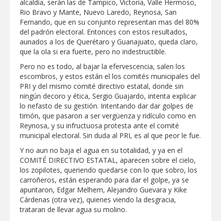
alcaldía, serán las de Tampico, Victoria, Valle Hermoso,
Jarachina Sur
Rio Bravo y Mante, Nuevo Laredo, Reynosa, San
Fernando, que en su conjunto representan mas del 80%
ATIENDE COMAPA MÁS DE 1800
REPORTES RECIBIDOS A TRAVÉS DEL
del padrón electoral. Entonces con estos resultados,
073 DURANTE JULIO
aunados a los de Querétaro y Guanajuato, queda claro,
que la ola si era fuerte, pero no indestructible.
Pero no es todo, al bajar la efervescencia, salen los
escombros, y estos están el los comités municipales del
PRI y del mismo comité directivo estatal, donde sin
ningún decoro y ética, Sergio Guajardo, intenta explicar
lo nefasto de su gestión. Intentando dar dar golpes de
timón, que pasaron a ser vergüenza y ridículo como en
Reynosa, y su infructuosa protesta ante el comité
municipal electoral. Sin duda al PRI, es al que peor le fue.
Y no aun no baja el agua en su totalidad, y ya en el
COMITÉ DIRECTIVO ESTATAL, aparecen sobre el cielo,
los zopilotes, queriendo quedarse con lo que sobro, los
carroñeros, están esperando para dar el golpe, ya se
apuntaron, Edgar Melhem, Alejandro Guevara y Kike
Cárdenas (otra vez), quienes viendo la desgracia,
trataran de llevar agua su molino.